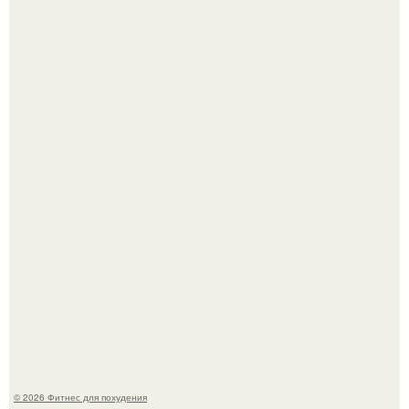
Уральская Барби уехала заграницу, чтобы сделать себе
грудь мечты за 12, 5 тыс.
Имбирь - это не только ароматная специя, но и отличный
ингредиент для полезных напитков и блюд.
© 2026 Фитнес для похудения