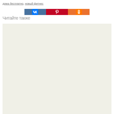
дома бесплатно
,
новый фитнес
Читайте также
Ходьба с Лесли Сансон: как достичь цели в 1 миле