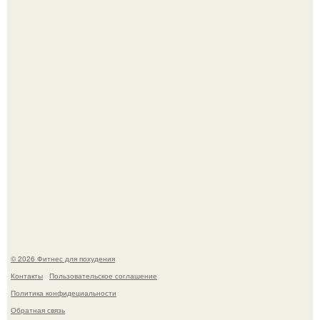
Имбирь - это не только ароматная специя, но и отличный
ингредиент для полезных напитков и блюд.
Тут даже мы не знаем, как комментировать.
© 2026 Фитнес для похудения
Контакты
Пользовательское соглашение
Политика конфидециальности
Обратная связь