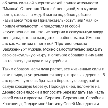
об очень сильной энергетической привлекательности
"Мышки". От нее так "Пахнет" женщиной, что мужики
летят, как осы на мед. В магии подобное действо
называется "код на Привлекательность", или "маячок
привлекательности", и представляет собой
искусственное нагнетание энергии в сексуальную чакру
женщины, которая находится в районе матки. Именно
это как магнитом тянет к ней "Противоположно
Заряженных" мужчин. Можно самостоятельно зарядить
свою сексуальную чакру, и опять же обращая внимание
на то, растущая луна или ущербная.
Таким образом, если луна растет, все жизненные силы и
соки природы устремляются вверх, в травы и деревья. В
это время нужно выбраться в березовую рощу, найти
самую красивую березку. Подойдя к ней, положите на
дерево свои ладони и попросите березку дать вам часть
своей силы и красоты. "Березка - Березонька, Стройная
Красавица, Подари мне Частичку Своей Молодости и