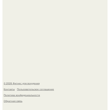
3 мифа о моей деятельности смехотерапевта.
Как накачать ягодицы и не угробить суставы.
© 2026 Фитнес для похудения
Контакты
Пользовательское соглашение
Политика конфидециальности
Обратная связь