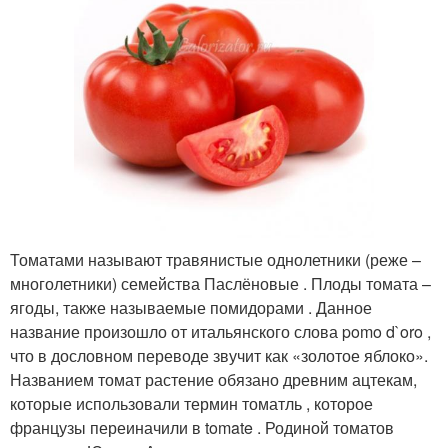
Томатами называют травянистые однолетники (реже –
многолетники) семейства Паслёновые . Плоды томата –
ягоды, также называемые помидорами . Данное
название произошло от итальянского слова pomo d`oro ,
что в дословном переводе звучит как «золотое яблоко».
Названием томат растение обязано древним ацтекам,
которые использовали термин томатль , которое
французы переиначили в tomate . Родиной томатов