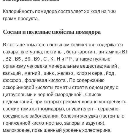
Калорийность помидора составляет 20 ккал на 100
грамм продукта.
Состав и полезные свойства помидора
В составе томатов в большом количестве содержатся
сахара, клетчатка, пектины , бета-каротин , витамины В1
, В2 , В5 , В6 , В9 , С , К , Н и РР , а также нужные
организму человека минеральные вещества: калий ,
кальций , магний , цинк , железо , хлор и сера , йод ,
фосфор , фолиевая кислота . По содержанию
аскорбиновой кислоты томаты стоят в одном ряду с
цитрусовыми и чёрной смородиной . Список
недомоганий, при которых рекомендовано употреблять
свежие томаты (помидоры), внушителен – сердечно-
сосудистые заболевания, болезни желудка (гастриты с
пониженной кислотностью, запоры и вздутия),
малокровие, повышенный уровень холестерина,