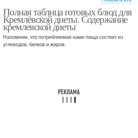
Полная таблица готовых блюд для
Блюда с
Блюда по борменталю
Кремлёвской диеты. Содержание
калорийностью
кремлевской диеты
Напомним, что потребляемая нами пища состоит из
углеводов, белков и жиров.
Готовая пища
Блюда с низкой
Низкокалорийные
блюда