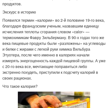
продуктов.
Экскурс в историю
Появился термин «калории» во 2-й половине 19-го века,
благодаря французским ученым, назвавшим единицу
исчисления теплоты сгорания словом «calor» —
термохимикам Фавру Зильберману. В 90-х годах того же
века пищевые продукты были «разложены» на углеводы
и белки с жирами с легкой руки химика Вильбура
Этуотера, после чего именно в калориях начали
измерять энергоценность каждой пищевой группы. А уже
с 20-го века все, мечтающие поправиться либо
экстренно похудеть, приступили к подсчету калорий в
своих рационах.
Что такое калория?