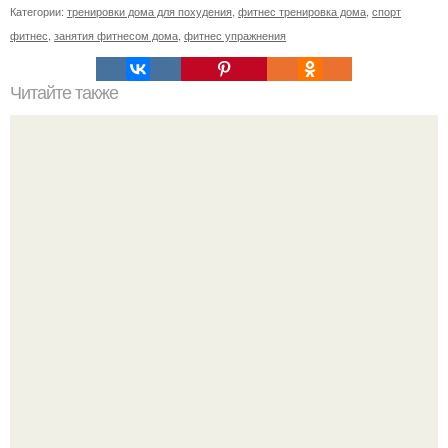
Категории:
тренировки дома для похудения
,
фитнес тренировка дома
,
спорт
фитнес
,
занятия фитнесом дома
,
фитнес упражнения
Читайте также
Лишь одно упражнение, но оказывает
сногсшибательный эффект: "Осиная" талия и плоский
живот - при этом огромная польза для здоровья!