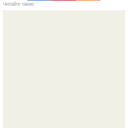
Читайте также
Лишь одно упражнение, но оказывает
сногсшибательный эффект: "Осиная" талия и плоский
живот - при этом огромная польза для здоровья!
Весь традиционный фитнес и спорт вырос, по сути, из