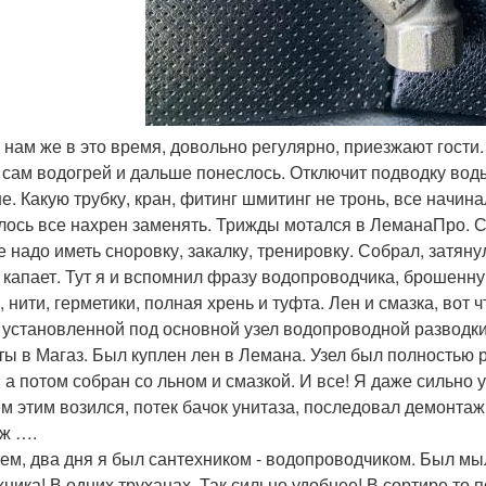
 К нам же в это время, довольно регулярно, приезжают гости
 сам водогрей и дальше понеслось. Отключит подводку воды
е. Какую трубку, кран, фитинг шмитинг не тронь, все начина
ось все нахрен заменять. Трижды мотался в ЛеманаПро. Са
е надо иметь сноровку, закалку, тренировку. Собрал, затяну
 капает. Тут я и вспомнил фразу водопроводчика, брошенну
, нити, герметики, полная хрень и туфта. Лен и смазка, вот
 установленной под основной узел водопроводной разводки
ты в Магаз. Был куплен лен в Лемана. Узел был полностью 
, а потом собран со льном и смазкой. И все! Я даже сильно 
ем этим возился, потек бачок унитаза, последовал демонтаж 
ж ….
ем, два дня я был сантехником - водопроводчиком. Был м
хника! В одних труханах. Так сильно удобнее! В сортире то 