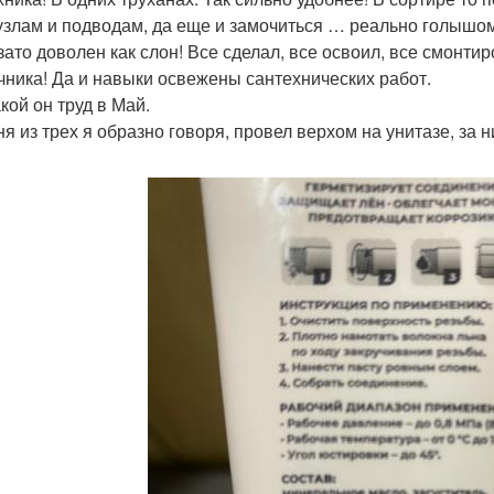
узлам и подводам, да еще и замочиться … реально голышо
 зато доволен как слон! Все сделал, все освоил, все смонт
чника! Да и навыки освежены сантехнических работ.
кой он труд в Май.
ня из трех я образно говоря, провел верхом на унитазе, за 