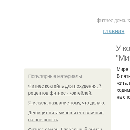
фитнес дома. 
главная
У к
"Ми
Мира 
В пят
Популярные материалы
жить,
Фитнес коктейль для похудения. 7
ходим
рецептов фитнес - коктейлей.
на сп
Я искала название тому, что делаю.
Дефицит витаминов и его влияние
на внешность
Фитнес обман. Глобальный обман