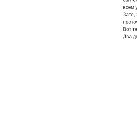
всем 
Зато,
прото
Вот та
Два д