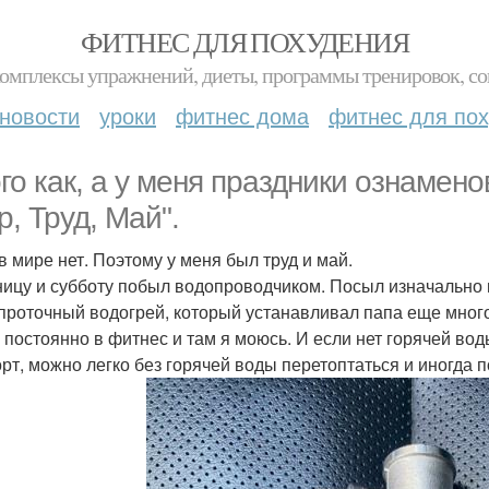
ФИТНЕС ДЛЯ ПОХУДЕНИЯ
комплексы упражнений, диеты, программы тренировок, со
новости
уроки
фитнес дома
фитнес для по
ого как, а у меня праздники ознамен
р, Труд, Май".
в мире нет. Поэтому у меня был труд и май.
ницу и субботу побыл водопроводчиком. Посыл изначально
 проточный водогрей, который устанавливал папа еще много
 постоянно в фитнес и там я моюсь. И если нет горячей воды
орт, можно легко без горячей воды перетоптаться и иногда