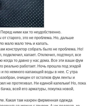
. Перед ними как то неудобственно.
 от старого, это не проблема. Но, дальше
ло мало мало течь и капать.
м конструктор собрать было не проблема. Но!
л, подключил, капает. Отключил, подтянул, все
ю когда то давно у нас дома. Все эти ваши фум
 что реально работает. Ночь прошла под эгидой
 и по немного капающей воды в нее. С утра
разобран, очищен от остатков фум ленты и
узел не протягивал. Ни единой капельки! Но, пока
бачка, всей его арматуры, покупка новой,
ыле. Какая там нахрен фирменная одежда
повернуться можно с трудом. А уж подлезть ко