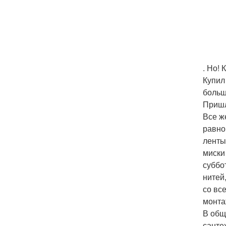
. Но!
Купил
больш
Пришл
Все ж
равно
ленты
миски
суббо
нитей
со вс
монта
В общ
санте