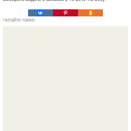
Читайте также
-"Пчела, пчела …".
Дженнифер Лопес исполнилось 57, и её отношение к