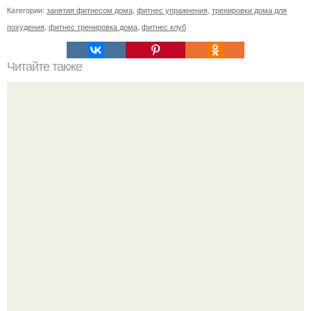
Категории:
занятия фитнесом дома
,
фитнес упражнения
,
тренировки дома для
похудения
,
фитнес тренировка дома
,
фитнес клуб
Читайте также
Тренировки при протрузии. Межпозвоночная грыжа,
протрузия.