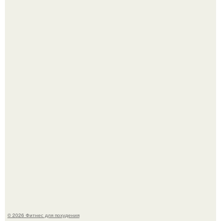
Тут даже мы не знаем, как комментировать.
Не зря её попу считают лучшей в мире.
© 2026 Фитнес для похудения