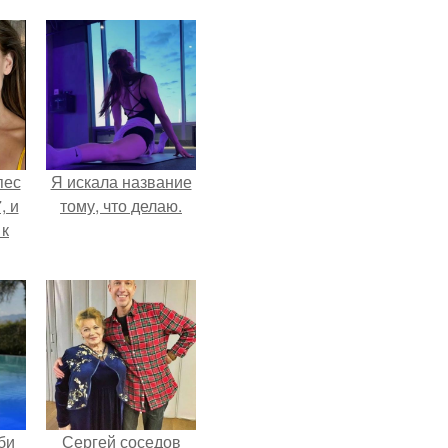
пес
Я искала название
, и
тому, что делаю.
 к
не
я
жу
би
Сергей соседов