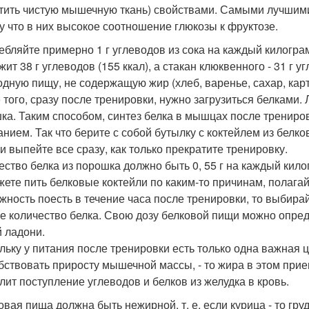
тить чистую мышечную ткань) свойствами. Самыми лучшими
у что в них высокое соотношение глюкозы к фруктозе.
ребляйте примерно 1 г углеводов из сока на каждый килогра
ит 38 г углеводов (155 ккал), а стакан клюквенного - 31 г 
одную пищу, не содержащую жир (хлеб, варенье, сахар, карто
 того, сразу после тренировки, нужно загрузиться белками.
ка. Таким способом, синтез белка в мышцах после трениров
анием. Так что берите с собой бутылку с коктейлем из белко
 и выпейте все сразу, как только прекратите тренировку.
ество белка из порошка должно быть 0, 55 г на каждый кило
жете пить белковые коктейли по каким-то причинам, полагайт
жность поесть в течение часа после тренировки, то выбира
е количество белка. Свою дозу белковой пищи можно опред
 ладони.
льку у питания после тренировки есть только одна важная 
бствовать приросту мышечной массы, - то жира в этом пр
лит поступление углеводов и белков из желудка в кровь.
овая пища должна быть нежирной, т. е. если курица - то груд