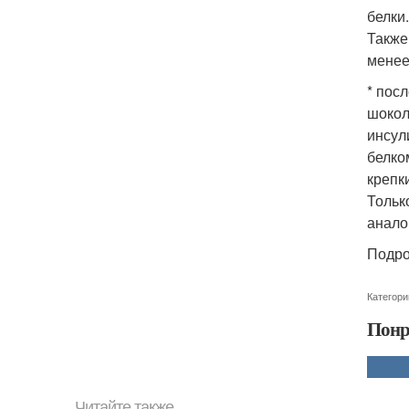
белки
Также
менее
* пос
шокол
инсул
белко
крепк
Тольк
анало
Подро
Категори
Понр
Читайте также