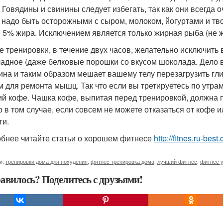
. Говядины и свинины следует избегать, так как они всегда
 надо быть осторожными с сыром, молоком, йогуртами и тво
 5% жира. Исключением является только жирная рыба (не ж
ле тренировки, в течение двух часов, желательно исключить в
адное (даже белковые порошки со вкусом шоколада. Дело в
ина и таким образом мешает вашему телу перезагрузить гл
м для ремонта мышц. Так что если вы третируетесь по утрам
ий кофе. Чашка кофе, выпитая перед тренировкой, должна 
о в том случае, если совсем не можете отказаться от кофе
ги.
бнее читайте статьи о хорошем фитнесе
http://fitnes.ru-best
и:
тренировки дома для похудения
,
фитнес тренировка дома
,
лучший фитнес
,
фитнес 
авилось? Поделитесь с друзьями!