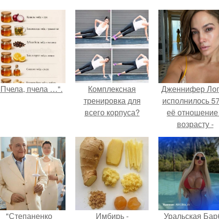
"Пчела, пчела …".
Комплексная
Дженнифер Ло
тренировка для
исполнилось 57
всего корпуса?
её отношение
возрасту -
настоящий
манифест
уверенности: "
говорите, что 
отлично выгля
для 57.
"Степаненко
Имбирь -
Уральская Бар