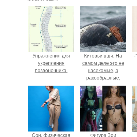
Упражнения для
Китовьи вши. На
-
укрепления
самом деле это не
позвоночника.
насекомые, а
ракообразные,
относящиеся к
бокоплавам.
Сон, физическая
Фигура Зои