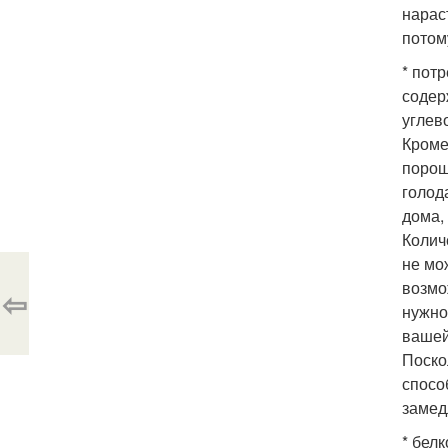
нарас
потом
* пот
содерж
углев
Кроме
порош
голод
дома,
Колич
не мо
возмо
⇦
нужно
вашей
Поско
спосо
замед
* белк