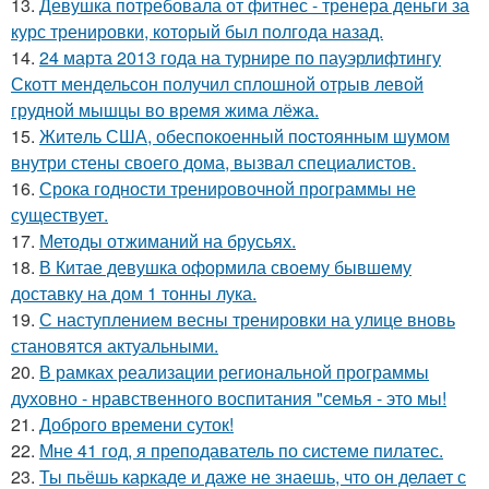
13.
Девушка потребовала от фитнес - тренера деньги за
курс тренировки, который был полгода назад.
14.
24 марта 2013 года на турнире по пауэрлифтингу
Скотт мендельсон получил сплошной отрыв левой
грудной мышцы во время жима лёжа.
15.
Житeль США, обеспoкоенный пocтоянным шyмом
внутри стены своего дома, вызвал специалистов.
16.
Срока годности тренировочной программы не
существует.
17.
Методы отжиманий на брусьях.
18.
В Китае девушка оформила своему бывшему
доставку на дом 1 тонны лука.
19.
С наступлением весны тренировки на улице вновь
становятся актуальными.
20.
В рамках реализации региональной программы
духовно - нравственного воспитания "семья - это мы!
21.
Доброго времени суток!
22.
Мне 41 год, я преподаватель по системе пилатес.
23.
Ты пьёшь каркаде и даже не знаешь, что он делает с