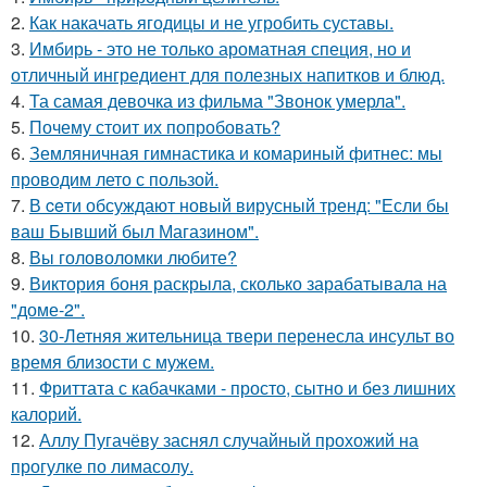
2.
Как накачать ягодицы и не угробить суставы.
3.
Имбирь - это не только ароматная специя, но и
отличный ингредиент для полезных напитков и блюд.
4.
Та самая девочка из фильма "Звонок умерла".
5.
Почему стоит их попробовать?
6.
Земляничная гимнастика и комариный фитнес: мы
проводим лето с пользой.
7.
В ceти обсуждают новый вирусный тренд: "Если бы
ваш Бывший был Магазином".
8.
Вы головоломки любите?
9.
Виктория боня раскрыла, сколько зарабатывала на
"доме-2".
10.
30-Летняя жительница твери перенесла инсульт во
время близости с мужем.
11.
Фриттата с кабачками - просто, сытно и без лишних
калорий.
12.
Аллу Пугачёву заснял случайный прохожий на
прогулке по лимасолу.