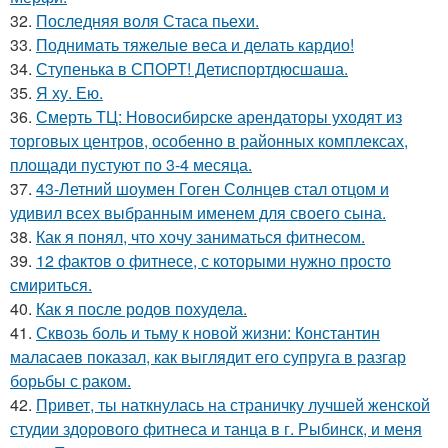
32.
Последняя воля Стаса пьехи.
33.
Поднимать тяжелые веса и делать кардио!
34.
Ступенька в СПОРТ! Детиспортдюсшаша.
35.
Я ху. Ею.
36.
Смерть ТЦ: Новосибирске арендаторы уходят из
торговых центров, особенно в районных комплексах,
площади пустуют по 3-4 месяца.
37.
43-Летний шоумен Гоген Солнцев стал отцом и
удивил всех выбранным именем для своего сына.
38.
Как я понял, что хочу заниматься фитнесом.
39.
12 фактов о фитнесе, с которыми нужно просто
смириться.
40.
Как я после родов похудела.
41.
Сквозь боль и тьму к новой жизни: Константин
маласаев показал, как выглядит его супруга в разгар
борьбы с раком.
42.
Привет, ты наткнулась на страничку лучшей женской
студии здорового фитнеса и танца в г. Рыбинск, и меня