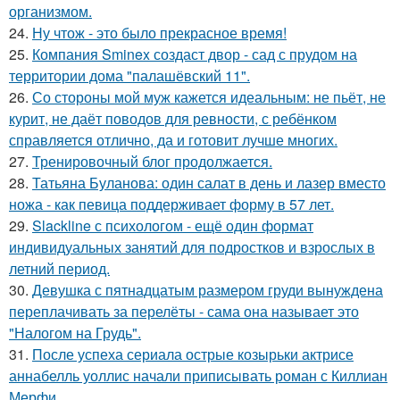
организмом.
24.
Ну чтож - это было прекрасное время!
25.
Компания Sminex создаст двор - сад с прудом на
территории дома "палашёвский 11".
26.
Со стороны мой муж кажется идеальным: не пьёт, не
курит, не даёт поводов для ревности, с ребёнком
справляется отлично, да и готовит лучше многих.
27.
Тренировочный блог продолжается.
28.
Татьяна Буланова: один салат в день и лазер вместо
ножа - как певица поддерживает форму в 57 лет.
29.
Slackline с психологом - ещё один формат
индивидуальных занятий для подростков и взрослых в
летний период.
30.
Девушка с пятнадцатым размером груди вынуждена
переплачивать за перелёты - сама она называет это
"Налогом на Грудь".
31.
После успеха сериала острые козырьки актрисе
аннабелль уоллис начали приписывать роман с Киллиан
Мерфи.