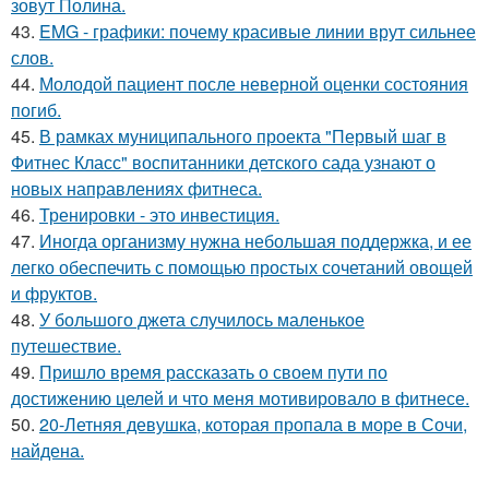
зовут Полина.
43.
EMG - графики: почему красивые линии врут сильнее
слов.
44.
Молодой пациент после неверной оценки состояния
погиб.
45.
В рамках муниципального проекта "Первый шаг в
Фитнес Класс" воспитанники детского сада узнают о
новых направлениях фитнеса.
46.
Тренировки - это инвестиция.
47.
Иногда организму нужна небольшая поддержка, и ее
легко обеспечить с помощью простых сочетаний овощей
и фруктов.
48.
У большого джета случилось маленькое
путешествие.
49.
Пришло время рассказать о своем пути по
достижению целей и что меня мотивировало в фитнесе.
50.
20-Летняя девушка, которая пропала в море в Сочи,
найдена.