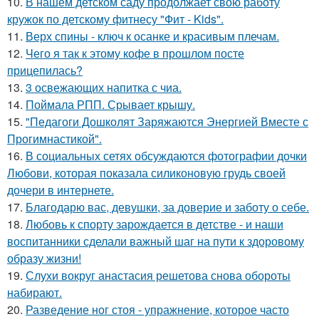
10.
В нашем детском саду продолжает свою работу
кружок по детскому фитнесу "Фит - Kids".
11.
Верх спины - ключ к осанке и красивым плечам.
12.
Чего я так к этому кофе в прошлом посте
прицепилась?
13.
3 освежающих напитка с чиа.
14.
Поймала РПП. Срывает крышу.
15.
"Педагоги Дошколят Заряжаются Энергией Вместе с
Прогимнастикой".
16.
В социальных сетях обсуждаются фотографии дочки
Любови, которая показала силиконовую грудь своей
дочери в интернете.
17.
Благодарю вас, девушки, за доверие и заботу о себе.
18.
Любовь к спорту зарождается в детстве - и наши
воспитанники сделали важный шаг на пути к здоровому
образу жизни!
19.
Слухи вокруг анастасия решетова снова обороты
набирают.
20.
Разведение ног стоя - упражнение, которое часто