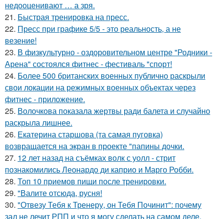
недооценивают … а зря.
21.
Быстрая тренировка на пресс.
22.
Пресс при графике 5/5 - это реальность, а не
везение!
23.
В физкультурно - оздоровительном центре "Родники -
Арена" состоялся фитнес - фестиваль "спорт!
24.
Более 500 британских военных публично раскрыли
свои локации на режимных военных объектах через
фитнес - приложение.
25.
Волочкова показала жертвы ради балета и случайно
раскрыла лишнее.
26.
Екатерина старшова (та самая пуговка)
возвращается на экран в проекте "папины дочки.
27.
12 лет назад на съёмках волк с уолл - стрит
познакомились Леонардо ди каприо и Марго Робби.
28.
Топ 10 приемов пищи после тренировки.
29.
"Валите отсюда, русня!
30.
"Отвезу Тебя к Тренеру, он Тебя Починит": почему
зал не лечит РПП и что я могу сделать на самом деле.