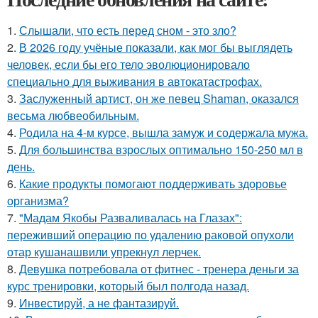
1.
Слышали, что есть перед сном - это зло?
2.
В 2026 году учёные показали, как мог бы выглядеть
человек, если бы его тело эволюционировало
специально для выживания в автокатастpoфах.
3.
Заслуженный артист, он же певец Shaman, оказался
весьма любвеобильным.
4.
Родила на 4-м курсе, вышла замуж и содержала мужа.
5.
Для большинства взрослых оптимально 150-250 мл в
день.
6.
Какие продукты помогают поддерживать здоровье
организма?
7.
"Мадам Якобы Разваливалась на Глазах":
переживший операцию по удалению раковой опухоли
отар кушанашвили упрекнул лерчек.
8.
Девушка потребовала от фитнес - тренера деньги за
курс тренировки, который был полгода назад.
9.
Инвестируй, а не фантазируй.