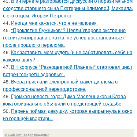
43.
В интернете разгораются дискуссии о поразительном
сходстве старшего сына Екатерины Климовой, Михаила,
с его отцом, Игорем Петренко.
44.
Иногда мне кажется, что я не человек.
45.
"Проклятие Лужников"? Нелли Уварова экстренно
госпитализирована с катка, не успев восстановиться
после прошлого перелома.
46.
Как заставить мозг худеть (и не саботировать себя на
каждом шагу?
47.
В 1 корпусе "Разноцветной Планеты" стартовал цикл
встреч "секреты здоровья".
48.
Вчера прислали электронный макет диплома о
профессиональной переподготовке.
49.
Громкая новость года: Дима Масленников и Клава
кока официально объявили о предстоящей свадьбе.
50.
Парень поймал девушку, которая выпрыгнула в окно
из горящей квартиры.
© 2026 Фитнес для похудения