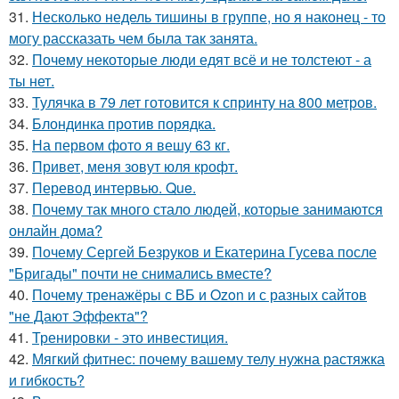
31.
Несколько недель тишины в группе, но я наконец - то
могу рассказать чем была так занята.
32.
Почему некоторые люди едят всё и не толстеют - а
ты нет.
33.
Тулячка в 79 лет готовится к спринту на 800 метров.
34.
Блондинка против порядка.
35.
На первом фото я вешу 63 кг.
36.
Привет, меня зовут юля крофт.
37.
Перевод интервью. Que.
38.
Почему так много стало людей, которые занимаются
онлайн дома?
39.
Почему Сергей Безруков и Екатерина Гусева после
"Бригады" почти не снимались вместе?
40.
Почему тренажёры с ВБ и Ozon и с разных сайтов
"не Дают Эффекта"?
41.
Тренировки - это инвестиция.
42.
Мягкий фитнес: почему вашему телу нужна растяжка
и гибкость?