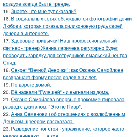
воздухе всегда был в тренде.
15.
Знаете, что мне тут сказали?
16.
В социальных сетях обсуждаются фотографии дочки
Любови, которая показала силиконовую грудь своей
дочери в интернете.
17.
Здоровые привычки! Наш профессиональный
фитнес - тренер Жанна ларичева регулярно будет
проводить зарядку для сотрудников ямальский центра
Спид.
18.
Секрет "Вечной Девочки": как Оксана Самойлова
возвращает форму после родов в 37 лет.
19.
По дороге домой.
20.
Её назвали "Гулящей" - и выгнали из дома.
21.
Оксана Самойлова впервые прокомментировала
развод с джиганом: "Это не Пиар".
22.
Анна Семенович об отношениях с возлюбленным
Денисом шреером рассказала.
23.
Разведение ног стоя - упражнение, которое часто
недооценивают … а зря.