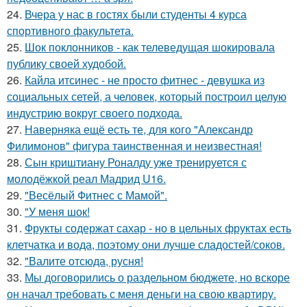
24.
Вчера у нас в гостях были студенты 4 курса
спортивного факультета.
25.
Шок поклонников - как телеведущая шокировала
публику своей худобой.
26.
Кайла итсинес - не просто фитнес - девушка из
социальных сетей, а человек, который построил целую
индустрию вокруг своего подхода.
27.
Наверняка ещё есть те, для кого "Александр
Филимонов" фигура таинственная и неизвестная!
28.
Сын криштиану Роналду уже тренируется с
молодёжкой реал Мадрид U16.
29.
"Весёлый Фитнес с Мамой".
30.
"У меня шок!
31.
Фрукты содержат сахар - но в цельных фруктах есть
клетчатка и вода, поэтому они лучше сладостей/соков.
32.
"Валите отсюда, русня!
33.
Мы договорились о раздельном бюджете, но вскоре
он начал требовать с меня деньги на свою квартиру.