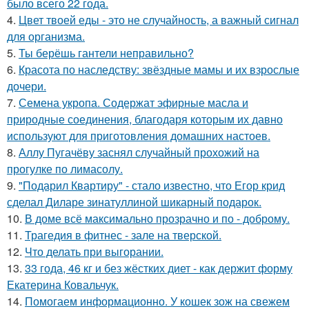
было всего 22 года.
4.
Цвет твоей еды - это не случайность, а важный сигнал
для организма.
5.
Ты берёшь гантели неправильно?
6.
Красота по наследству: звёздные мамы и их взрослые
дочери.
7.
Семена укропа. Содержат эфирные масла и
природные соединения, благодаря которым их давно
используют для приготовления домашних настоев.
8.
Аллу Пугачёву заснял случайный прохожий на
прогулке по лимасолу.
9.
"Подарил Квартиру" - стало известно, что Егор крид
сделал Диларе зинатуллиной шикарный подарок.
10.
В доме всё максимально прозрачно и по - доброму.
11.
Трагедия в фитнес - зале на тверской.
12.
Что делать при выгорании.
13.
33 года, 46 кг и без жёстких диет - как держит форму
Екатерина Ковальчук.
14.
Помогаем информационно. У кошек зож на свежем