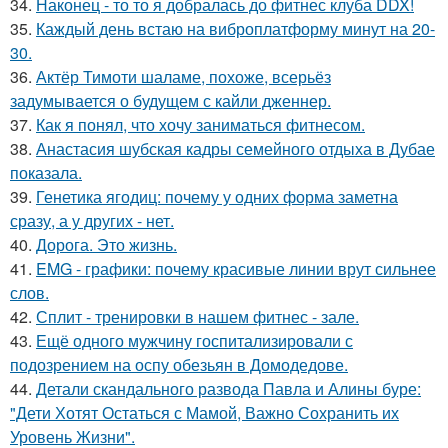
34.
Наконец - то то я добралась до фитнес клуба DDX!
35.
Каждый день встаю на виброплатформу минут на 20-
30.
36.
Актёр Тимоти шаламе, похоже, всерьёз
задумывается о будущем с кайли дженнер.
37.
Как я понял, что хочу заниматься фитнесом.
38.
Анастасия шубская кадры семейного отдыха в Дубае
показала.
39.
Генетика ягодиц: почему у одних форма заметна
сразу, а у других - нет.
40.
Дорога. Это жизнь.
41.
EMG - графики: почему красивые линии врут сильнее
слов.
42.
Сплит - тренировки в нашем фитнес - зале.
43.
Ещё одного мужчину госпитализировали с
подозрением на оспу обезьян в Домодедове.
44.
Детали скандального развода Павла и Алины буре:
"Дети Хотят Остаться с Мамой, Важно Сохранить их
Уровень Жизни".