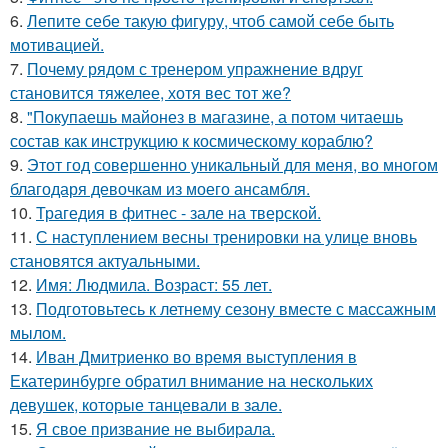
6.
Лепите себе такую фигуру, чтоб самой себе быть
мотивацией.
7.
Почему рядом с тренером упражнение вдруг
становится тяжелее, хотя вес тот же?
8.
"Покупаешь майонез в магазине, а потом читаешь
состав как инструкцию к космическому кораблю?
9.
Этот год совершенно уникальный для меня, во многом
благодаря девочкам из моего ансамбля.
10.
Трагедия в фитнес - зале на тверской.
11.
С наступлением весны тренировки на улице вновь
становятся актуальными.
12.
Имя: Людмила. Возраст: 55 лет.
13.
Подготовьтесь к летнему сезону вместе с массажным
мылом.
14.
Иван Дмитриенко во время выступления в
Екатеринбурге обратил внимание на нескольких
девушек, которые танцевали в зале.
15.
Я свое призвание не выбирала.