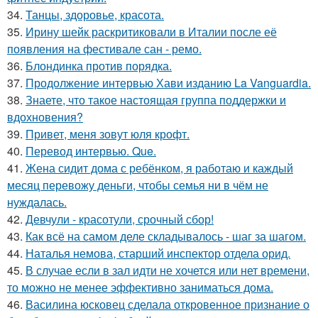
34.
Танцы, здоровье, красота.
35.
Ирину шейк раскритиковали в Италии после её
появления на фестивале сан - ремо.
36.
Блондинка против порядка.
37.
Продолжение интервью Хави изданию La Vanguardia.
38.
Знаете, что такое настоящая группа поддержки и
вдохновения?
39.
Привет, меня зовут юля крофт.
40.
Перевод интервью. Que.
41.
Жена сидит дома с ребёнком, я работаю и каждый
месяц перевожу деньги, чтобы семья ни в чём не
нуждалась.
42.
Девчули - красотули, срочный сбор!
43.
Как всё на самом деле складывалось - шаг за шагом.
44.
Наталья немова, старший инспектор отдела орид.
45.
В случае если в зал идти не хочется или нет времени,
то можно не менее эффективно заниматься дома.
46.
Василина юсковец сделала откровенное признание о