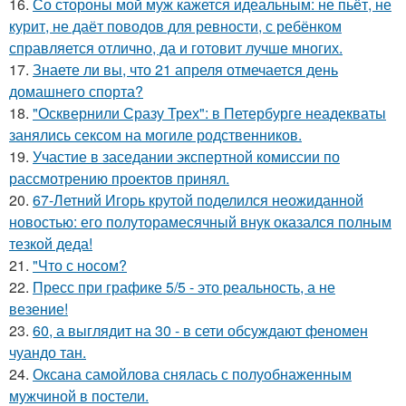
16.
Со стороны мой муж кажется идеальным: не пьёт, не
курит, не даёт поводов для ревности, с ребёнком
справляется отлично, да и готовит лучше многих.
17.
Знаете ли вы, что 21 апреля отмечается день
домашнего спорта?
18.
"Осквернили Сразу Трех": в Петербурге неадекваты
занялись сексом на могиле родственников.
19.
Участие в заседании экспертной комиссии по
рассмотрению проектов принял.
20.
67-Летний Игорь крутой поделился неожиданной
новостью: его полуторамесячный внук оказался полным
тезкой деда!
21.
"Что с носом?
22.
Пресс при графике 5/5 - это реальность, а не
везение!
23.
60, а выглядит на 30 - в сети обсуждают феномен
чуандо тан.
24.
Оксана самойлова снялась с полуобнаженным
мужчиной в постели.