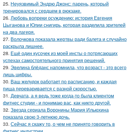
25.
Неуязвимый Эндрю Джонс: парень, который
тренировался с сердцем в рюкзаке.
26.
Любовь вопреки осуждению: история Евгения
Цыганова и Юлии снигирь, которая разделила зрителей
на два лагеря.
27.
Волочкова показала жертвы ради балета и случайно
раскрыла лишнее.
28.
Ещё один кусочек из моей инсты о потрясающих
успехах самостоятельного принятия решений.
29.
Эвелина блёданс напомнила, что возраст - это всего
лишь цифры.
30.
Ваш желудок работает по расписанию, и каждая
пища переваривается с разной скоростью.
31.
Девчата, а я ведь тоже когда-то была клиентом
фитнес студии - и понимаю вас, как никто другой.
32.
Звезда сериала Воронины Мария Ильюхина
показала свою 3-летнюю дочь.
33.
Сейчас я скажу то, о чем не принято говорить в
фитнес индустрии.