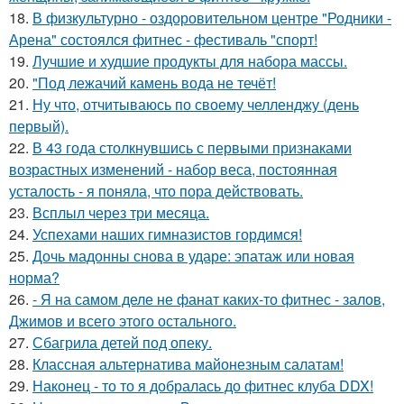
18.
В физкультурно - оздоровительном центре "Родники -
Арена" состоялся фитнес - фестиваль "спорт!
19.
Лучшие и худшие продукты для набора массы.
20.
"Под лежачий камень вода не течёт!
21.
Ну что, отчитываюсь по своему челленджу (день
первый).
22.
В 43 года столкнувшись с первыми признаками
возрастных изменений - набор веса, постоянная
усталость - я поняла, что пора действовать.
23.
Всплыл через три месяца.
24.
Успехами наших гимназистов гордимся!
25.
Дочь мадонны снова в ударе: эпатаж или новая
норма?
26.
- Я на самом деле не фанат каких-то фитнес - залов,
Джимов и всего этого остального.
27.
Сбагрила детей под опеку.
28.
Классная альтернатива майонезным салатам!
29.
Наконец - то то я добралась до фитнес клуба DDX!