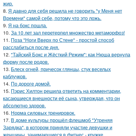
жир.
8.
Я давно для себя решила не говорить "у Меня нет
Времени" самой себе, потому что это ложь.
9.
Я на бокс пошла.
10.
За 10 лет зал перетерпел множество метаморфоз!
11.
Поза "Ноги Вверх по Стене" - простой способ
расслабиться после дня.
12.
"Тайский Бокс и Жёсткий Режим": как Нюша вернула
форму после родов.
13.
Блеск огней, причесок глянцы, стук веселых
каблучков.
14.
По дороге домой.
15.
Пэрис Хилтон решила ответить на комментарии,
касающиеся внешности её сына, утверждая, что он
абсолютно здоров.
16.
Норма силовых тренировок.
17.
В доме культуры прошёл флешмоб "Утреняя
Зарядка", в котором приняли участие девушки и
женщины, занимающиеся в фитнес - кружке.