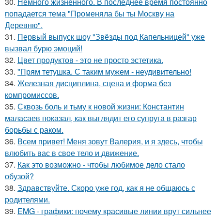
30.
Немного жизненного. В последнее время постоянно
попадается тема "Променяла бы ты Москву на
Деревню".
31.
Первый выпуск шоу "Звёзды под Капельницей" уже
вызвал бурю эмоций!
32.
Цвет продуктов - это не просто эстетика.
33.
"Прям тетушка. С таким мужем - неудивительно!
34.
Железная дисциплина, сцена и форма без
компромиссов.
35.
Сквозь боль и тьму к новой жизни: Константин
маласаев показал, как выглядит его супруга в разгар
борьбы с раком.
36.
Всем привет! Меня зовут Валерия, и я здесь, чтобы
влюбить вас в свое тело и движение.
37.
Как это возможно - чтобы любимое дело стало
обузой?
38.
Здравствуйте. Скоро уже год, как я не общаюсь с
родителями.
39.
EMG - графики: почему красивые линии врут сильнее