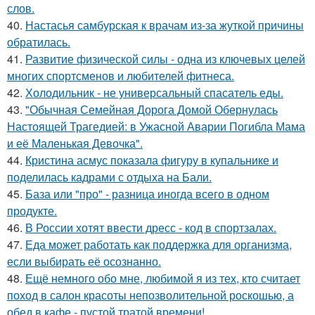
слов.
40.
Настасья самбурская к врачам из-за жуткой причины
обратилась.
41.
Развитие физической силы - одна из ключевых целей
многих спортсменов и любителей фитнеса.
42.
Холодильник - не универсальный спасатель еды.
43.
"Обычная Семейная Дорога Домой Обернулась
Настоящей Трагедией: в Ужасной Аварии Погибла Мама
и её Маленькая Девочка".
44.
Кристина асмус показала фигуру в купальнике и
поделилась кадрами с отдыха на Бали.
45.
База или "про" - разница иногда всего в одном
продукте.
46.
В России хотят ввести дресс - код в спортзалах.
47.
Еда может работать как поддержка для организма,
если выбирать её осознанно.
48.
Ещё немного обо мне, любимой я из тех, кто считает
поход в салон красоты непозволительной роскошью, а
обед в кафе - пустой тратой времени!