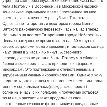
утренний свет перезапускает билогические часы нашего
тела .Поэтому и в Воронеже , и в Московской часовой
зоне сейчас нормальное время ( постоянное зимнее
время ) , за исключением республики Татарстан .
Однозначно Татарстан , и некоторые города Волго-
Вятского районанужно перевести часы на час вперед .
Например на востоке Татарстанав городе Набережных
Челнах гражданское время отстает на - 30 минут от
своего астрономического времени , и там восход солнца
на 21 июня в 2 часа и 45 минут . А сезонного
переводачасов не должно быть . Потому что сбивает
биологические римы , а это приводит к инфарктам
миокардам . Это подтверждены отечественными, и
зарубежными учеными хронобиологами . Однако я хочу
подметить , что с летнем мы не меняем время, мы только
меняем социальные часы(гражданское время )
солнечные часы с их полуднем и полуночью остаются
теми же, а рассвет и закат продолжают свои
постепенные сезонные фотопериодические/дневные