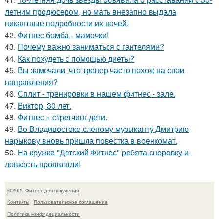
летним продюсером, но мать внезапно выдала
пикантные подробности их ночей.
42.
Фитнес бомба - мамочки!
43.
Почему важно заниматься с гантелями?
44.
Как похудеть с помощью диеты?
45.
Вы замечали, что тренер часто похож на свои
направления?
46.
Сплит - тренировки в нашем фитнес - зале.
47.
Виктор, 30 лет.
48.
Фитнес + стретчинг дети.
49.
Во Владивостоке слепому музыканту Дмитрию
нарыкову вновь пришла повестка в военкомат.
50.
На кружке "Детский Фитнес" ребята сноровку и
ловкость проявляли!
© 2026 Фитнес для похудения
Контакты
Пользовательское соглашение
Политика конфидециальности