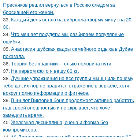
Пресняков решил вернуться в Россию следом за
бросившей его женой.
33.
Каждый день встаю на виброплатформу минут на 20-
30.
34.
Что мешает похудеть: мы разбираем популярные
ошибки.
35.
Анастасия шубская кадры семейного отдыха в Дубае
показала.
36.
Теория без практики - только половина пути.
37.
На первом фото я вешу 63 кг.
38.
Лучшие упражнения на все группы мышц или почему
тебе до сих пор не нравится отражение в зеркале, хотя
вокруг полно информации о фитнесе.
39.
В 46 лет Виктория боня продолжает активно работать
над своей внешностью и не скрывает, что хочет
замедлить время.
40.
Железная дисциплина, сцена и форма без
компромиссов.
41.
18-Летняя дочь звезды объявила о расставании с 35-