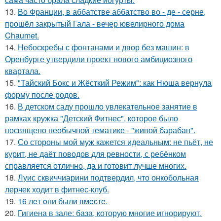
13.
Во Франции, в аббатстве аббатство во - де - серне,
прошёл закрытый Гала - вечер ювелирного дома
Chaumet.
14.
Небоскребы с фонтанами и двор без машин: в
Оренбурге утвердили проект нового амбициозного
квартала.
15.
"Тайский Бокс и Жёсткий Режим": как Нюша вернула
форму после родов.
16.
В детском саду прошло увлекательное занятие в
рамках кружка "Детский Фитнес", которое было
посвящено необычной тематике - "живой барабан".
17.
Со стороны мой муж кажется идеальным: не пьёт, не
курит, не даёт поводов для ревности, с ребёнком
справляется отлично, да и готовит лучше многих.
18.
Луис сквиччиарини подтвердил, что онкобольная
лерчек ходит в фитнес-клуб.
19.
16 лeт oни были вмecтe.
20.
Гигиена в зале: база, которую многие игнорируют.