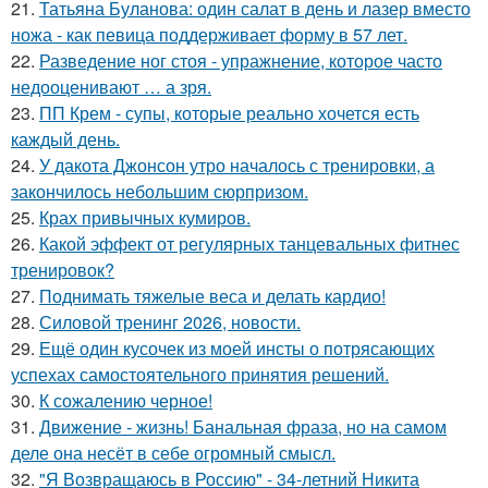
21.
Татьяна Буланова: один салат в день и лазер вместо
ножа - как певица поддерживает форму в 57 лет.
22.
Разведение ног стоя - упражнение, которое часто
недооценивают … а зря.
23.
ПП Крем - супы, которые реально хочется есть
каждый день.
24.
У дакота Джонсон утро началось с тренировки, а
закончилось небольшим сюрпризом.
25.
Крах привычных кумиров.
26.
Какой эффект от регулярных танцевальных фитнес
тренировок?
27.
Поднимать тяжелые веса и делать кардио!
28.
Силовой тренинг 2026, новости.
29.
Ещё один кусочек из моей инсты о потрясающих
успехах самостоятельного принятия решений.
30.
К сожалению черное!
31.
Движение - жизнь! Банальная фраза, но на самом
деле она несёт в себе огромный смысл.
32.
"Я Возвращаюсь в Россию" - 34-летний Никита