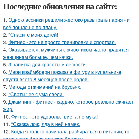
Последние обновления на сайте:
1.
Одноклассники решили жестоко разыграть парня - и
всё пошло не по плану.
2.
"Спасите моих детей!
3.
Фитнес - это не просто тренировки и спортзал.
4.
Оказывается, мужчины с животиком часто нравятся
женщинам больше, чем качки.
5.
3 напитка для красоты и лёгкости.
6.
Мари краймбрери показала фигуру в купальнике
спустя всего 8 месяцев после родов.
7.
Методы отжиманий на брусьях.
8.
"Сваты" ее с ума свели.
9.
Джампинг - фитнес - кардио, которое реально сжигает
жир.
10.
Фитнес - это удовольствие, а не мука!
11.
"Сказка лож, лда в ней намек.
12.
Когда я только начинала разбираться в питании, то
сама часто брала сладкие йогурты.