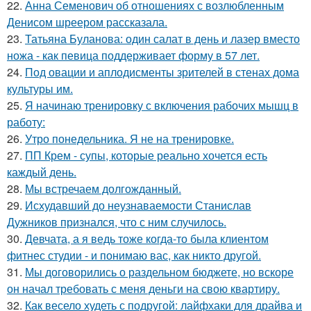
22.
Анна Семенович об отношениях с возлюбленным
Денисом шреером рассказала.
23.
Татьяна Буланова: один салат в день и лазер вместо
ножа - как певица поддерживает форму в 57 лет.
24.
Под овации и аплодисменты зрителей в стенах дома
культуры им.
25.
Я начинаю тренировку с включения рабочих мышц в
работу:
26.
Утро понедельника. Я не на тренировке.
27.
ПП Крем - супы, которые реально хочется есть
каждый день.
28.
Мы встречаем долгожданный.
29.
Исхудавший до неузнаваемости Станислав
Дужников признался, что с ним случилось.
30.
Девчата, а я ведь тоже когда-то была клиентом
фитнес студии - и понимаю вас, как никто другой.
31.
Мы договорились о раздельном бюджете, но вскоре
он начал требовать с меня деньги на свою квартиру.
32.
Как весело худеть с подругой: лайфхаки для драйва и