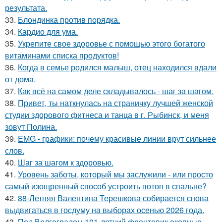
результата.
33.
Блондинка против порядка.
34.
Кардио для ума.
35.
Укрепите свое здоровье с помощью этого богатого
витаминами списка продуктов!
36.
Когда в семье родился малыш, отец находился вдали
от дома.
37.
Как всё на самом деле складывалось - шаг за шагом.
38.
Привет, ты наткнулась на страничку лучшей женской
студии здорового фитнеса и танца в г. Рыбинск, и меня
зовут Полина.
39.
EMG - графики: почему красивые линии врут сильнее
слов.
40.
Шаг за шагом к здоровью.
41.
Уровень заботы, который мы заслужили - или просто
самый изощренный способ устроить потоп в спальне?
42.
88-Летняя Валентина Терешкова собирается снова
выдвигаться в госдуму на выборах осенью 2026 года.
43.
Под Волгоградом 101-летний фронтовик окопные