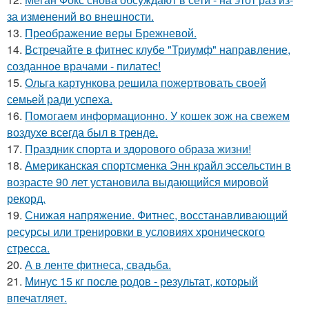
за изменений во внешности.
13.
Преображение веры Брежневой.
14.
Встречайте в фитнес клубе "Триумф" направление,
созданное врачами - пилатес!
15.
Ольга картункова решила пожертвовать своей
семьей ради успеха.
16.
Помогаем информационно. У кошек зож на свежем
воздухе всегда был в тренде.
17.
Праздник спорта и здорового образа жизни!
18.
Американская спортсменка Энн крайл эссельстин в
возрасте 90 лет установила выдающийся мировой
рекорд.
19.
Снижая напряжение. Фитнес, восстанавливающий
ресурсы или тренировки в условиях хронического
стресса.
20.
А в ленте фитнеса, свадьба.
21.
Минус 15 кг после родов - результат, который
впечатляет.