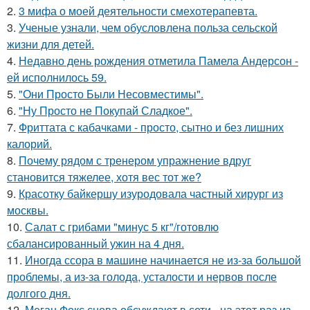
2.
3 мифа о моей деятельности смехотерапевта.
3.
Ученые узнали, чем обусловлена польза сельской
жизни для детей.
4.
Недавно день рождения отметила Памела Андерсон -
ей исполнилось 59.
5.
"Они Просто Были Несовместимы".
6.
"Ну Просто не Покупай Сладкое".
7.
Фриттата с кабачками - просто, сытно и без лишних
калорий.
8.
Почему рядом с тренером упражнение вдруг
становится тяжелее, хотя вес тот же?
9.
Красотку байкершу изуродовала частный хирург из
москвы.
10.
Салат с грибами "минус 5 кг"/готовлю
сбалансированный ужин на 4 дня.
11.
Иногда ссора в машине начинается не из-за большой
проблемы, а из-за голода, усталости и нервов после
долгого дня.
12.
Меган Фокс снова обсуждают в сети - на этот раз из-