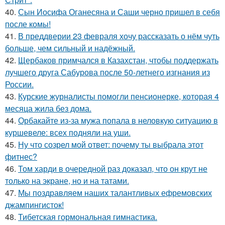
40.
Сын Иосифа Оганесяна и Саши черно пришел в себя
после комы!
41.
В преддверии 23 февраля хочу рассказать о нём чуть
больше, чем сильный и надёжный.
42.
Щербаков примчался в Казахстан, чтобы поддержать
лучшего друга Сабурова после 50-летнего изгнания из
России.
43.
Курские журналисты помогли пенсионерке, которая 4
месяца жила без дома.
44.
Орбакайте из-за мужа попала в неловкую ситуацию в
куршевеле: всех подняли на уши.
45.
Ну что созрел мой ответ: почему ты выбрала этот
фитнес?
46.
Том харди в очередной раз доказал, что он крут не
только на экране, но и на татами.
47.
Мы поздравляем наших талантливых ефремовских
джампингисток!
48.
Тибетская гормональная гимнастика.