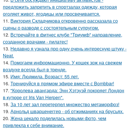
предложить запретить в спортзалах одежду, которая
оголяет живот, ягодицы или просвечивается.
11.
Виктория Складчикова откровенно рассказала со
сцены о разводе с состоятельным супругом.
12.
Встречайте в фитнес клубе "Триумф" направление,
созданное врачами - пилатес!
13.
Недавно я узнала про одну очень интересную штуку -
Neat.
14.
Помогаем информационно. У кошек зож на свежем
воздухе всегда был в тренде.
15.
Имя: Людмила. Возраст: 55 лет.
16.
Тренируйся в прямом эфире вместе с Bombbar!
17.
"Королева авангарда: Энн Хэтэуэй покоряет Лондон
в кутюре от Iris Van Herpen".
18.
За 10 лет зал перетерпел множество метаморфоз!
19.
Арнольд шварценеггер - об отжиманиях на брусьях.
20.
Жена цекало поделилась новыми фото, чем
привлекла к себе внимание.