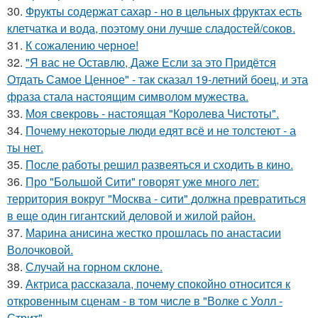
30.
Фрукты содержат сахар - но в цельных фруктах есть
клетчатка и вода, поэтому они лучше сладостей/соков.
31.
К сожалению черное!
32.
"Я вас не Оставлю, Даже Если за это Придётся
Отдать Самое Ценное" - так сказал 19-летний боец, и эта
фраза стала настоящим символом мужества.
33.
Моя свекровь - настоящая "Королева Чистоты".
34.
Почему некоторые люди едят всё и не толстеют - а
ты нет.
35.
После работы решил развеяться и сходить в кино.
36.
Про "Большой Сити" говорят уже много лет:
территория вокруг "Москва - сити" должна превратиться
в еще один гигантский деловой и жилой район.
37.
Марина анисина жестко прошлась по анастасии
Волочковой.
38.
Случай на горном склоне.
39.
Актриса рассказала, почему спокойно относится к
откровенным сценам - в том числе в "Волке с Уолл -
Стрит".