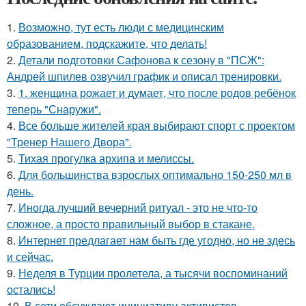
1.
Возможно, тут есть люди с медицинским
образованием, подскажите, что делать!
2.
Детали подготовки Сафонова к сезону в "ПСЖ":
Андрей шпилев озвучил график и описал тренировки.
3.
1. женщина рожает и думает, что после родов ребёнок
теперь "Снаружи".
4.
Все больше жителей края выбирают спорт с проектом
"Тренер Нашего Двора".
5.
Тихая прогулка архипа и мелиссы.
6.
Для большинства взрослых оптимально 150-250 мл в
день.
7.
Иногда лучший вечерний ритуал - это не что-то
сложное, а просто правильный выбор в стакане.
8.
Интернет предлагает нам быть где угодно, но не здесь
и сейчас.
9.
Неделя в Турции пролетела, а тысячи воспоминаний
остались!
10.
В сети обсуждают инициативу активистов -