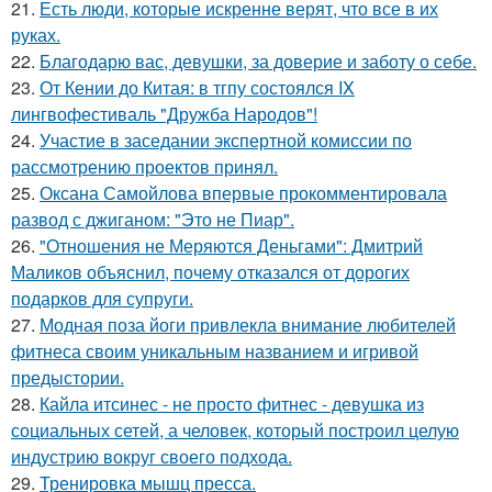
21.
Есть люди, которые искренне верят, что все в их
руках.
22.
Благодарю вас, девушки, за доверие и заботу о себе.
23.
От Кении до Китая: в тгпу состоялся IX
лингвофестиваль "Дружба Народов"!
24.
Участие в заседании экспертной комиссии по
рассмотрению проектов принял.
25.
Оксана Самойлова впервые прокомментировала
развод с джиганом: "Это не Пиар".
26.
"Отношения не Меряются Деньгами": Дмитрий
Маликов объяснил, почему отказался от дорогих
подарков для супруги.
27.
Модная поза йоги привлекла внимание любителей
фитнеса своим уникальным названием и игривой
предыстории.
28.
Кайла итсинес - не просто фитнес - девушка из
социальных сетей, а человек, который построил целую
индустрию вокруг своего подхода.
29.
Тренировка мышц пресса.