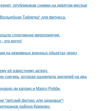
ернет, опубликовав снимки на девятом месяце
"Волшебная Таблетка" для фитнеса.
прошло спортивное мероприятия.
- это круто!
ции на режимных военных объектах через
му её известному актеру.
 снигирь, которая разделила зрителей на два
еонардо ди каприо и Марго Робби.
е "детский фитнес для здоровья"!
 ветеранов района Крюково.