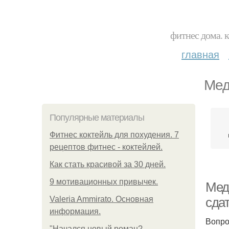
фитнес дома. 
главная
Мед
Популярные материалы
Фитнес коктейль для похудения. 7
рецептов фитнес - коктейлей.
Как стать красивой за 30 дней.
9 мотивационных привычек.
Мед
Valeria Ammirato. Основная
сда
информация.
Вопро
"Начался новый роман?