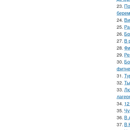
23.
По
берем
24.
Ви
25.
Ра
26.
Бр
27.
В 
28.
Фи
29.
Ре
30.
Бо
фитне
31.
Ту
32.
Ты
33.
Лю
лагер
34.
12
35.
Чу
36.
В 
37.
В 