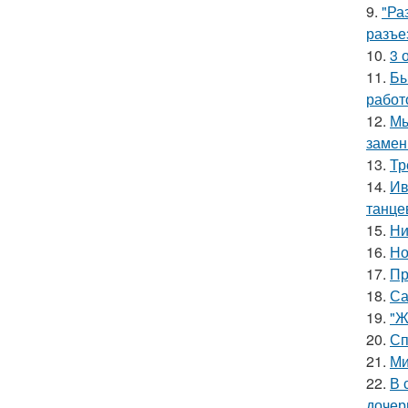
9.
"Ра
разъе
10.
3 
11.
Бы
работ
12.
Мы
замен
13.
Тр
14.
Ив
танце
15.
Ни
16.
Но
17.
Пр
18.
Са
19.
"Ж
20.
Сп
21.
Ми
22.
В 
дочер