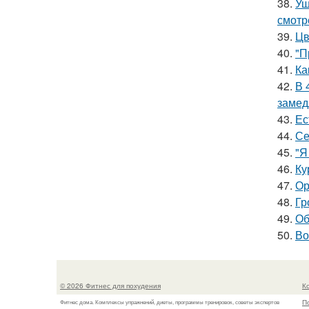
38.
Уш
смотр
39.
Цв
40.
"П
41.
Ка
42.
В 
замед
43.
Ес
44.
Се
45.
"Я
46.
Ку
47.
Ор
48.
Гр
49.
Об
50.
Во
© 2026 Фитнес для похудения
К
П
Фитнес дома. Комплексы упражнений, диеты, программы тренировок, советы экспертов