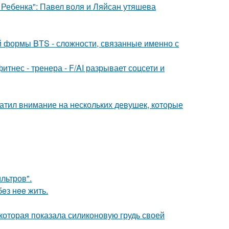
 Ребенка": Павел воля и Ляйсан утяшева
 формы BTS - сложности, связанные именно с
нес - тренера - F/AI разрывает соцсети и
атил внимание на нескольких девушек, которые
льтров".
бeз нee жить.
которая показала силиконовую грудь своей