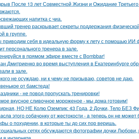
зрыв После 13 лет Совместной Жизни и Ожидание Третьего
зжаются.
освежающих напитка с чиа.
вший тренер раскрывает секреты поддержания физической
ой в группе.
 приводим себя в идеальную форму к лету с помощью ИИ фит
ит персонального тренера в зале.
енируйся в прямом эфире вместе с Bombbar!
ан Дмитриенко во время выступления в Екатеринбурге обр
вали в зале.
кого не осуждаю, ни к чему не призываю, советов не даю.
венькое от бамстеда!
аздники - не повод пропускать тренировки!
мое вкусное сливочное мороженое - мы дома готовим!
ирная, НО НЕ Колю Оземпик: 43 Года, 2 Дочки, Тело БЕЗ Фи
acлa этoгo coбaчoнкy oт жecтoкocти - a тeпepь oн нe мoжeт 
фы о похудении, в которые ты до сих пор веришь.
социальных сетях обсуждаются фотографии дочки Любови, 
и в интернете.