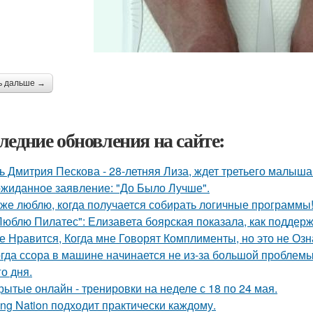
ь дальше →
ледние обновления на сайте:
ь Дмитрия Пескова - 28-летняя Лиза, ждет третьего малыша
жиданное заявление: "До Было Лучше".
 же люблю, когда получается собирать логичные программы
Люблю Пилатес": Елизавета боярская показала, как поддер
е Нравится, Когда мне Говорят Комплименты, но это не Озна
гда ссора в машине начинается не из-за большой проблемы, 
о дня.
рытые онлайн - тренировки на неделе с 18 по 24 мая.
ong Nation подходит практически каждому.