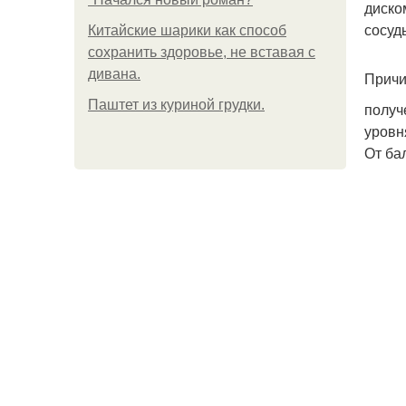
диско
сосуд
Китайские шарики как способ
сохранить здоровье, не вставая с
дивана.
Причи
Паштет из куриной грудки.
получ
уровн
От ба