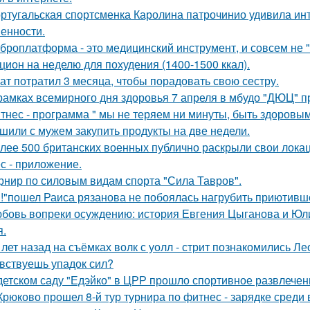
ртугальская спортсменка Каролина патрочинио удивила инт
енности.
броплатформа - это медицинский инструмент, и совсем не 
цион на неделю для похудения (1400-1500 ккал).
ат потратил 3 месяца, чтобы порадовать свою сестру.
рамках всемирного дня здоровья 7 апреля в мбудо "ДЮЦ" 
тнес - программа " мы не теряем ни минуты, быть здоровым 
шили с мужем закупить продукты на две недели.
лее 500 британских военных публично раскрыли свои лока
с - приложение.
рнир по силовым видам спорта "Сила Тавров".
!"пошел Раиса рязанова не побоялась нагрубить приютивше
бовь вопреки осуждению: история Евгения Цыганова и Юлии
я.
 лет назад на съёмках волк с уолл - стрит познакомились Л
вствуешь упадок сил?
детском саду "Едэйко" в ЦРР прошло спортивное развлечени
Крюково прошел 8-й тур турнира по фитнес - зарядке среди