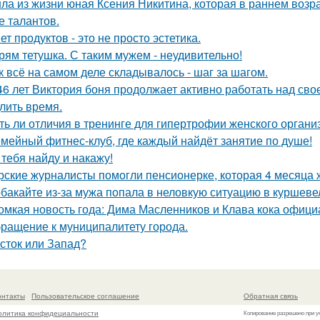
ла из жизни юная Ксения Никитина, которая в раннем возр
е талантов.
ет продуктов - это не просто эстетика.
рям тетушка. С таким мужем - неудивительно!
к всё на самом деле складывалось - шаг за шагом.
46 лет Виктория боня продолжает активно работать над сво
лить время.
ть ли отличия в тренинге для гипертрофии женского органи
мейный фитнес-клуб, где каждый найдёт занятие по душе!
 тебя найду и накажу!
рские журналисты помогли пенсионерке, которая 4 месяца 
бакайте из-за мужа попала в неловкую ситуацию в куршевел
омкая новость года: Дима Масленников и Клава кока офици
ращение к муниципалитету города.
сток или Запад?
онтакты
Пользовательское соглашение
Обратная связь
олитика конфидециальности
Копирование разрешено при у