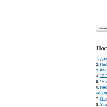
читат
Пос
1.
Доч
2.
Нео
3.
Как
4.
"Я 
5.
"Мн
6.
Ино
долгог
7.
Отк
8.
Str