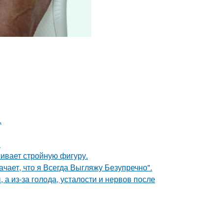
.
!
живает стройную фигуру.
чает, что я Всегда Выгляжу Безупречно".
а из-за голода, усталости и нервов после