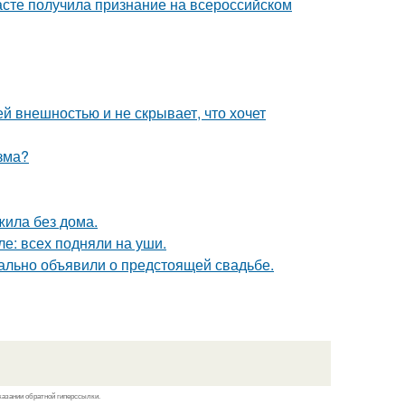
асте получила признание на всероссийском
ей внешностью и не скрывает, что хочет
зма?
жила без дома.
е: всех подняли на уши.
ально объявили о предстоящей свадьбе.
казании обратной гиперссылки.