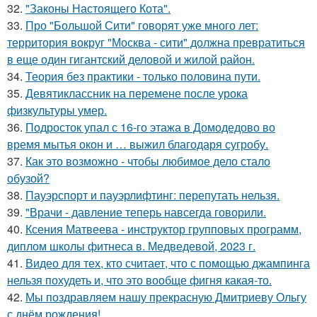
32.
"Законы Настоящего Кота".
33.
Про "Большой Сити" говорят уже много лет:
территория вокруг "Москва - сити" должна превратиться
в еще один гигантский деловой и жилой район.
34.
Теория без практики - только половина пути.
35.
Девятиклассник на перемене после урока
физкультуры умер.
36.
Подросток упал с 16-го этажа в Домодедово во
время мытья окон и … выжил благодаря сугробу.
37.
Как это возможно - чтобы любимое дело стало
обузой?
38.
Пауэрспорт и пауэрлифтинг: перепутать нельзя.
39.
"Врачи - давление теперь навсегда говорили.
40.
Ксения Матвеева - инструктор групповых программ,
диплом школы фитнеса в. Медведевой, 2023 г.
41.
Видео для тех, кто считает, что с помощью джампинга
нельзя похудеть и, что это вообще фигня какая-то.
42.
Мы поздравляем нашу прекрасную Дмитриеву Ольгу
с днём рождения!