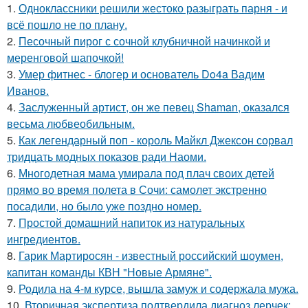
1.
Одноклассники решили жестоко разыграть парня - и
всё пошло не по плану.
2.
Песочный пирог с сочной клубничной начинкой и
меренговой шапочкой!
3.
Умер фитнес - блогер и основатель Do4a Вадим
Иванов.
4.
Заслуженный артист, он же певец Shaman, оказался
весьма любвеобильным.
5.
Как легендарный поп - король Майкл Джексон сорвал
тридцать модных показов ради Наоми.
6.
Многодетная мама умирала под плач своих детей
прямо во время полета в Сочи: самолет экстренно
посадили, но было уже поздно номер.
7.
Простой домашний напиток из натуральных
ингредиентов.
8.
Гарик Мартиросян - известный российский шоумен,
капитан команды КВН "Новые Армяне".
9.
Родила на 4-м курсе, вышла замуж и содержала мужа.
10.
Вторичная экспертиза подтвердила диагноз лерчек: