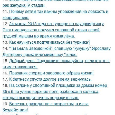
рак желудка IV стадии.
11.
Почему детям так важны упражнения на ловкость и
координацию.
12.
24 марта 2013 года на турнире по пауэрлифтингу
Скотт мендельсон получил сплошной отрыв левой
грудной мышцы во время жима лёжа.
13.
Как научиться подтягиваться без турника?
14.
"Ты Была Звездочкой": спевшую "кукушку" Ярославу
Дегтяреву прокатили мимо шоу "голос.
15.
Добрый день. Подскaжите пожалуйста, если кто-то с
этим сталкивался.
16.
Праздник спорта и здорового образа жизни!
17.
К фитнесу спустя долгое время вернулась.
18.
На склоне у спортивной площадки за домом номер
35 к 5 по улице верхние поля разбросана колбаса,
которая выглядит очень подозрительно.
19.
Болезнь приходит не с возрастом, а из-за
бездействия!