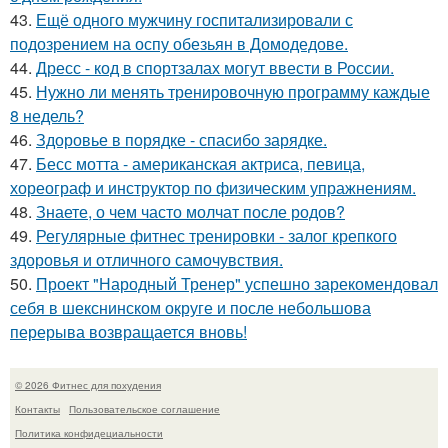
43.
Ещё одного мужчину госпитализировали с
подозрением на оспу обезьян в Домодедове.
44.
Дресс - код в спортзалах могут ввести в России.
45.
Нужно ли менять тренировочную программу каждые
8 недель?
46.
Здоровье в порядке - спасибо зарядке.
47.
Бесс мотта - американская актриса, певица,
хореограф и инструктор по физическим упражнениям.
48.
Знаете, о чем часто молчат после родов?
49.
Регулярные фитнес тренировки - залог крепкого
здоровья и отличного самочувствия.
50.
Проект "Народный Тренер" успешно зарекомендовал
себя в шекснинском округе и после небольшова
перерыва возвращается вновь!
© 2026 Фитнес для похудения
Контакты
Пользовательское соглашение
Политика конфидециальности