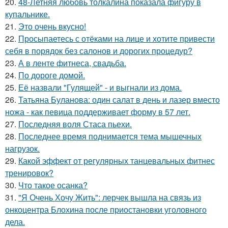
20.
48-Летняя любовь толкалина показала фигуру в
купальнике.
21.
Это очень вкусно!
22.
Просыпаетесь с отёками на лице и хотите привести
себя в порядок без салонов и дорогих процедур?
23.
А в ленте фитнеса, свадьба.
24.
По дороге домой.
25.
Её назвали "Гулящей" - и выгнали из дома.
26.
Татьяна Буланова: один салат в день и лазер вместо
ножа - как певица поддерживает форму в 57 лет.
27.
Последняя воля Стаса пьехи.
28.
Последнее время поднимается тема мышечных
нагрузок.
29.
Какой эффект от регулярных танцевальных фитнес
тренировок?
30.
Что такое осанка?
31.
"Я Очень Хочу Жить": лерчек вышла на связь из
онкоцентра Блохина после приостановки уголовного
дела.