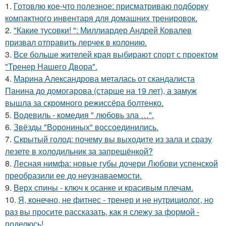
1.
Готовлю кое-что полезное: присматриваю подборку
компактного инвентаря для домашних тренировок.
2.
"Какие тусовки! ": Миллиардер Андрей Ковалев
призвал отправить лерчек в колонию.
3.
Все больше жителей края выбирают спорт с проектом
"Тренер Нашего Двора".
4.
Марина Александрова металась от скандалиста
Панина до домогарова (старше на 19 лет), а замуж
вышла за скромного режиссёра болтенко.
5.
Водевиль - комедия " любовь зла …".
6.
Звёзды "Ворониных" воссоединились.
7.
Скрытый голод: почему вы выходите из зала и сразу
лезете в холодильник за запрещёнкой?
8.
Лесная нимфа: новые губы дочери Любови успенской
преобразили ее до неузнаваемости.
9.
Верх спины - ключ к осанке и красивым плечам.
10.
Я, конечно, не фитнес - тренер и не нутрициолог, но
раз вы просите рассказать, как я слежу за формой -
поделюсь!