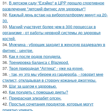
31.
В детском саду "Едэйко" в ЦРР прошло спортивное
развлечение "детский фитнес для здоровья"!
32.
Каждый день встаю на виброплатформу минут на 20-
30.
33.
Магний участвует более чем в 300 процессах в
организме - от работы нервной системы до здоровья
костей.
34.
Мужчина - уборщик заходит в женскую раздевалку в
фитнес - центре.
35.
Как я после родов похудела.
36.
Тренировка баланса с Blazepod.
37.
Твоя природная "Аптека" - уже на кухне.
38.
- так, ну это мы уберем из гардероба, - говорит мне
стилист, откладывая в сторону кожаные джоггеры.
39.
Шаг за шагом к здоровью.
40.
Как похудеть с помощью диеты?
41.
Прекрасная элизабет олсен.
42.
Простые сочетания продуктов, которые могут
приятно удивить.