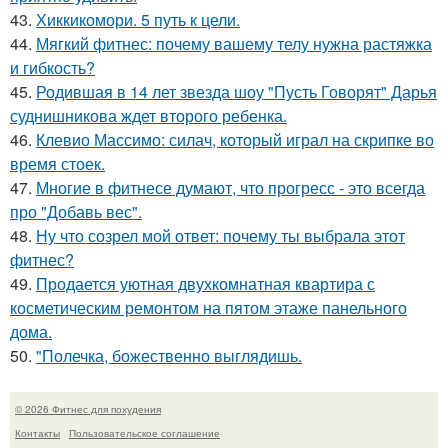
43.
Хиккикомори. 5 путь к цели.
44.
Мягкий фитнес: почему вашему телу нужна растяжка
и гибкость?
45.
Родившая в 14 лет звезда шоу "Пусть Говорят" Дарья
суднишникова ждет второго ребенка.
46.
Клевио Массимо: силач, который играл на скрипке во
время стоек.
47.
Многие в фитнесе думают, что прогресс - это всегда
про "Добавь вес".
48.
Ну что созрел мой ответ: почему ты выбрала этот
фитнес?
49.
Продается уютная двухкомнатная квартира с
косметическим ремонтом на пятом этаже панельного
дома.
50.
"Полечка, божественно выглядишь.
© 2026 Фитнес для похудения
Контакты
Пользовательское соглашение