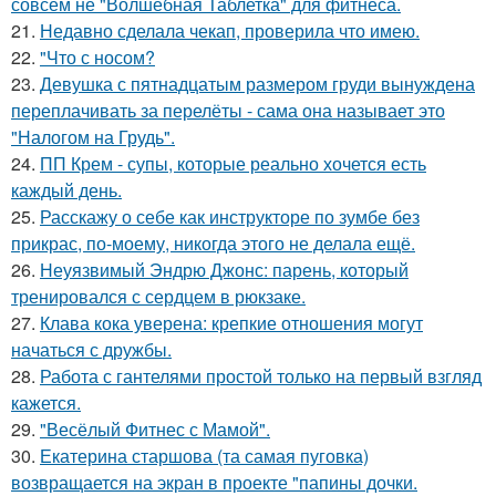
совсем не "Волшебная Таблетка" для фитнеса.
21.
Недавно сделала чекап, проверила что имею.
22.
"Что с носом?
23.
Девушка с пятнадцатым размером груди вынуждена
переплачивать за перелёты - сама она называет это
"Налогом на Грудь".
24.
ПП Крем - супы, которые реально хочется есть
каждый день.
25.
Расскажу о себе как инструкторе по зумбе без
прикрас, по-моему, никогда этого не делала ещё.
26.
Неуязвимый Эндрю Джонс: парень, который
тренировался с сердцем в рюкзаке.
27.
Клава кока уверена: крепкие отношения могут
начаться с дружбы.
28.
Работа с гантелями простой только на первый взгляд
кажется.
29.
"Весёлый Фитнес с Мамой".
30.
Екатерина старшова (та самая пуговка)
возвращается на экран в проекте "папины дочки.