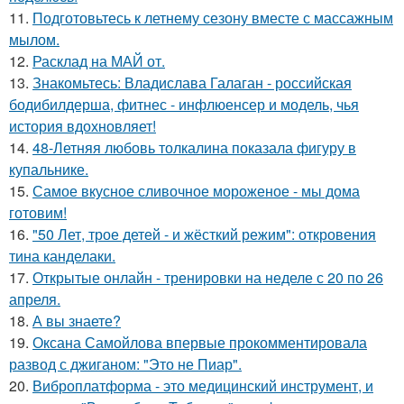
11.
Подготовьтесь к летнему сезону вместе с массажным
мылом.
12.
Расклад на МАЙ от.
13.
Знакомьтесь: Владислава Галаган - российская
бодибилдерша, фитнес - инфлюенсер и модель, чья
история вдохновляет!
14.
48-Летняя любовь толкалина показала фигуру в
купальнике.
15.
Самое вкусное сливочное мороженое - мы дома
готовим!
16.
"50 Лет, трое детей - и жёсткий режим": откровения
тина канделаки.
17.
Открытые онлайн - тренировки на неделе с 20 по 26
апреля.
18.
А вы знаете?
19.
Оксана Самойлова впервые прокомментировала
развод с джиганом: "Это не Пиар".
20.
Виброплатформа - это медицинский инструмент, и