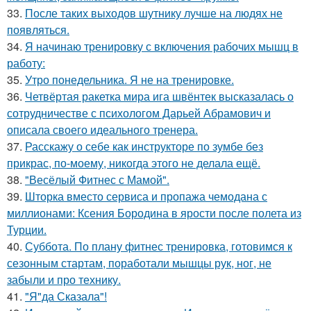
33.
После таких выходов шутнику лучше на людях не
появляться.
34.
Я начинаю тренировку с включения рабочих мышц в
работу:
35.
Утро понедельника. Я не на тренировке.
36.
Четвёртая ракетка мира ига швёнтек высказалась о
сотрудничестве с психологом Дарьей Абрамович и
описала своего идеального тренера.
37.
Расскажу о себе как инструкторе по зумбе без
прикрас, по-моему, никогда этого не делала ещё.
38.
"Весёлый Фитнес с Мамой".
39.
Шторка вместо сервиса и пропажа чемодана с
миллионами: Ксения Бородина в ярости после полета из
Турции.
40.
Суббота. По плану фитнес тренировка, готовимся к
сезонным стартам, поработали мышцы рук, ног, не
забыли и про технику.
41.
"Я"да Сказала"!