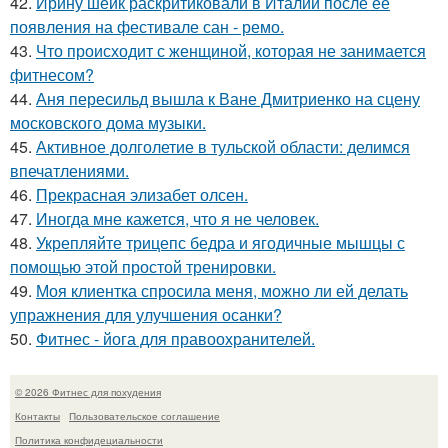
42.
Ирину шейк раскритиковали в Италии после её
появления на фестивале сан - ремо.
43.
Что происходит с женщиной, которая не занимается
фитнесом?
44.
Аня пересильд вышла к Ване Дмитриенко на сцену
московского дома музыки.
45.
Активное долголетие в тульской области: делимся
впечатлениями.
46.
Прекрасная элизабет олсен.
47.
Иногда мне кажется, что я не человек.
48.
Укрепляйте трицепс бедра и ягодичные мышцы с
помощью этой простой тренировки.
49.
Моя клиентка спросила меня, можно ли ей делать
упражнения для улучшения осанки?
50.
Фитнес - йога для правоохранителей.
© 2026 Фитнес для похудения
Контакты
Пользовательское соглашение
Политика конфидециальности