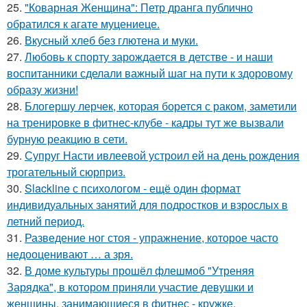
25.
"Коварная Женщина": Петр дранга публично
обратился к агате муцениеце.
26.
Вкусный хлеб без глютена и муки.
27.
Любовь к спорту зарождается в детстве - и наши
воспитанники сделали важный шаг на пути к здоровому
образу жизни!
28.
Блогершу лерчек, которая борется с раком, заметили
на тренировке в фитнес-клубе - кадры тут же вызвали
бурную реакцию в сети.
29.
Супруг Насти ивлеевой устроил ей на день рождения
трогательный сюрприз.
30.
Slackline с психологом - ещё один формат
индивидуальных занятий для подростков и взрослых в
летний период.
31.
Разведение ног стоя - упражнение, которое часто
недооценивают … а зря.
32.
В доме культуры прошёл флешмоб "Утреняя
Зарядка", в котором приняли участие девушки и
женщины, занимающиеся в фитнес - кружке.