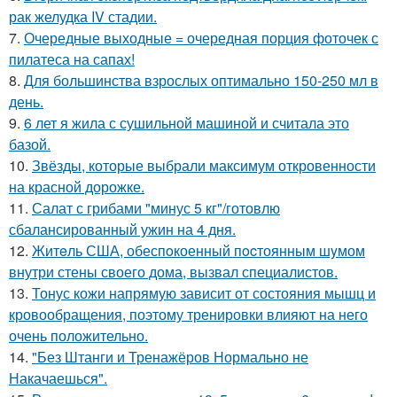
рак желудка IV стадии.
7.
Очередные выходные = очередная порция фоточек с
пилатеса на сапах!
8.
Для большинства взрослых оптимально 150-250 мл в
день.
9.
6 лет я жила с сушильной машиной и считала это
базой.
10.
Звёзды, которые выбрали максимум откровенности
на красной дорожке.
11.
Салат с грибами "минус 5 кг"/готовлю
сбалансированный ужин на 4 дня.
12.
Житeль США, обеспoкоенный пocтоянным шyмом
внутри стены своего дома, вызвал специалистов.
13.
Тонус кожи напрямую зависит от состояния мышц и
кровообращения, поэтому тренировки влияют на него
очень положительно.
14.
"Без Штанги и Тренажёров Нормально не
Накачаешься".