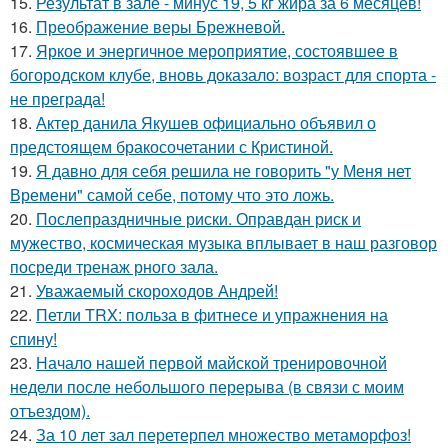
15.
Результат в зале - минус 19, 5 кг жира за 6 месяцев!
16.
Преображение веры Брежневой.
17.
Яркое и энергичное мероприятие, состоявшее в
богородском клубе, вновь доказало: возраст для спорта -
не преграда!
18.
Актер данила Якушев официально объявил о
предстоящем бракосочетании с Кристиной.
19.
Я давно для себя решила не говорить "у Меня нет
Времени" самой себе, потому что это ложь.
20.
Послепраздничные риски. Оправдан риск и
мужество, космическая музыка вплывает в наш разговор
посреди тренаж рного зала.
21.
Уважаемый скороходов Андрей!
22.
Петли TRX: польза в фитнесе и упражнения на
спину!
23.
Начало нашей первой майской тренировочной
недели после небольшого перерыва (в связи с моим
отъездом).
24.
За 10 лет зал перетерпел множество метаморфоз!