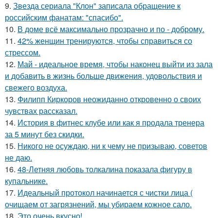
9.
Звезда сериала "Клон" записала обращение к
российским фанатам: "спасибо".
10.
В доме всё максимально прозрачно и по - доброму.
11.
42% женщин тренируются, чтобы справиться со
стрессом.
12.
Май - идеальное время, чтобы наконец выйти из зала
и добавить в жизнь больше движения, удовольствия и
свежего воздуха.
13.
Филипп Киркоров неожиданно откровенно о своих
чувствах рассказал.
14.
История в фитнес клубе или как я продала тренера
за 5 минут без скидки.
15.
Никого не осуждаю, ни к чему не призываю, советов
не даю.
16.
48-Летняя любовь толкалина показала фигуру в
купальнике.
17.
Идеальный протокол начинается с чистки лица (
очищаем от загрязнений, мы убираем кожное сало.
18.
Это очень вкусно!