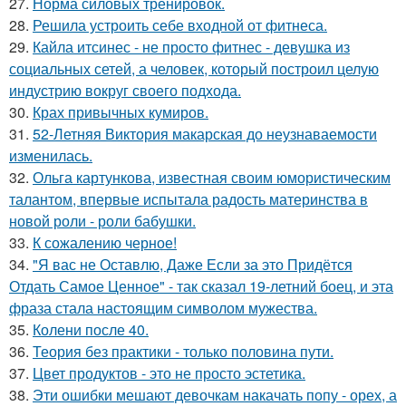
27.
Норма силовых тренировок.
28.
Решила устроить себе входной от фитнеса.
29.
Кайла итсинес - не просто фитнес - девушка из
социальных сетей, а человек, который построил целую
индустрию вокруг своего подхода.
30.
Крах привычных кумиров.
31.
52-Летняя Виктория макарская до неузнаваемости
изменилась.
32.
Ольга картункова, известная своим юмористическим
талантом, впервые испытала радость материнства в
новой роли - роли бабушки.
33.
К сожалению черное!
34.
"Я вас не Оставлю, Даже Если за это Придётся
Отдать Самое Ценное" - так сказал 19-летний боец, и эта
фраза стала настоящим символом мужества.
35.
Колени после 40.
36.
Теория без практики - только половина пути.
37.
Цвет продуктов - это не просто эстетика.
38.
Эти ошибки мешают девочкам накачать попу - орех, а