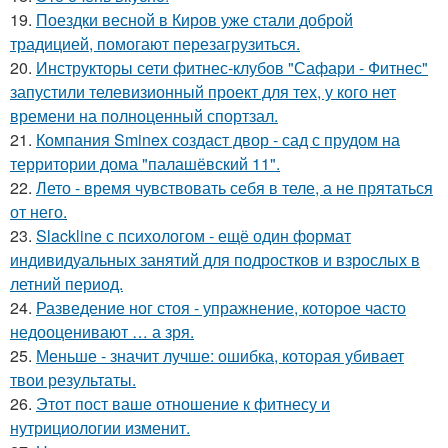
19.
Поездки весной в Киров уже стали доброй
традицией, помогают перезагрузиться.
20.
Инструкторы сети фитнес-клубов "Сафари - Фитнес"
запустили телевизионный проект для тех, у кого нет
времени на полноценный спортзал.
21.
Компания Sminex создаст двор - сад с прудом на
территории дома "палашёвский 11".
22.
Лето - время чувствовать себя в теле, а не прятаться
от него.
23.
Slackline с психологом - ещё один формат
индивидуальных занятий для подростков и взрослых в
летний период.
24.
Разведение ног стоя - упражнение, которое часто
недооценивают … а зря.
25.
Меньше - значит лучше: ошибка, которая убивает
твои результаты.
26.
Этот пост ваше отношение к фитнесу и
нутрициологии изменит.