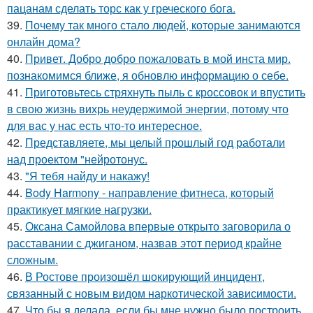
пацанам сделать торс как у греческого бога.
39.
Почему так много стало людей, которые занимаются
онлайн дома?
40.
Привет. Добро добро пожаловать в мой инста мир.
познакомимся ближе, я обновлю информацию о себе.
41.
Приготовьтесь стряхнуть пыль с кроссовок и впустить
в свою жизнь вихрь неудержимой энергии, потому что
для вас у нас есть что-то интересное.
42.
Представляете, мы целый прошлый год работали
над проектом "нейротонус.
43.
"Я тебя найду и накажу!
44.
Body Harmony - направление фитнеса, который
практикует мягкие нагрузки.
45.
Оксана Самойлова впервые открыто заговорила о
расставании с джиганом, назвав этот период крайне
сложным.
46.
В Ростове произошёл шокирующий инцидент,
связанный с новым видом наркотической зависимости.
47.
Что бы я делала, если бы мне нужно было построить