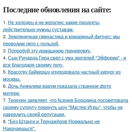
Последние обновления на сайте:
1.
Не холодец и не желатин: какие продукты
действительно нужны суставам.
2.
Земляничная гимнастика и комариный фитнес: мы
проводим лето с пользой.
3.
Попробуй эту домашнюю тренировку.
4.
Сын Ричарда Гира свел с ума зрителей "Эйфории" - и
все благодаря своему телу.
5.
Красотку байкершу изуродовала частный хирург из
москвы.
6.
Дочь Анжелики варум показала странное фото
матери.
7.
Терехин заявляет, что Ксения Бородина посоветовала
своему супругу покинуть шоу "Мастер Игры", чтобы не
навредить своей репутации.
8.
"Без Штанги и Тренажёров Нормально не
Накачаешься".