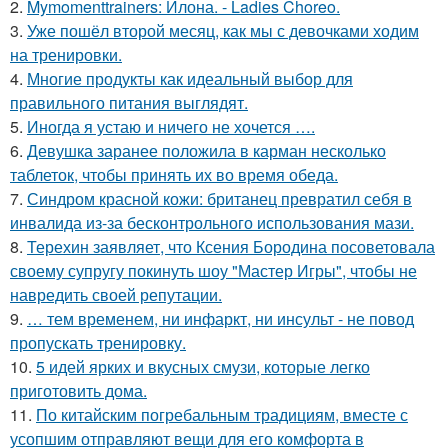
2.
Mymomenttrainers: Илона. - Ladies Choreo.
3.
Уже пошёл второй месяц, как мы с девочками ходим
на тренировки.
4.
Многие продукты как идеальный выбор для
правильного питания выглядят.
5.
Иногда я устаю и ничего не хочется ….
6.
Девушка заранее положила в карман несколько
таблеток, чтобы принять их во время обеда.
7.
Синдром красной кожи: британец превратил себя в
инвалида из-за бесконтрольного использования мази.
8.
Терехин заявляет, что Ксения Бородина посоветовала
своему супругу покинуть шоу "Мастер Игры", чтобы не
навредить своей репутации.
9.
… тем временем, ни инфаркт, ни инсульт - не повод
пропускать тренировку.
10.
5 идей ярких и вкусных смузи, которые легко
приготовить дома.
11.
По китайским погребальным традициям, вместе с
усопшим отправляют вещи для его комфорта в