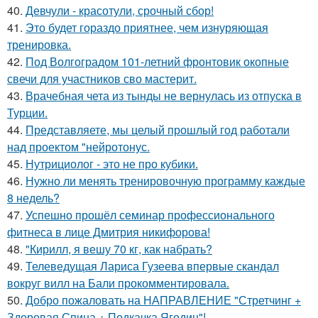
40.
Девчули - красотули, срочный сбор!
41.
Это будет гораздо приятнее, чем изнуряющая
тренировка.
42.
Под Волгоградом 101-летний фронтовик окопные
свечи для участников сво мастерит.
43.
Врачебная чета из тынды не вернулась из отпуска в
Турции.
44.
Представляете, мы целый прошлый год работали
над проектом "нейротонус.
45.
Нутрициолог - это не про кубики.
46.
Нужно ли менять тренировочную программу каждые
8 недель?
47.
Успешно прошёл семинар профессионального
фитнеса в лице Дмитрия никифорова!
48.
"Кирилл, я вешу 70 кг, как набрать?
49.
Телеведущая Лариса Гузеева впервые скандал
вокруг вилл на Бали прокомментировала.
50.
Добро пожаловать на НАПРАВЛЕНИЕ "Стретчинг +
Здоровая Спина + Подкачка Ягодиц"!