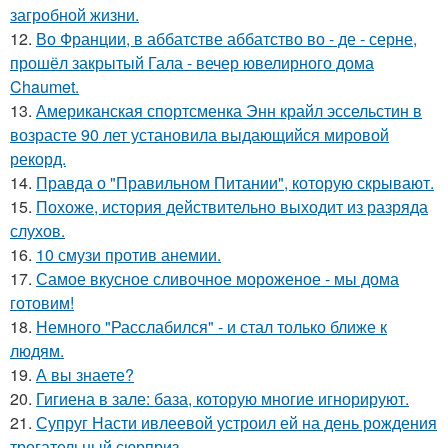
загробной жизни.
12.
Во Франции, в аббатстве аббатство во - де - серне,
прошёл закрытый Гала - вечер ювелирного дома
Chaumet.
13.
Американская спортсменка Энн крайл эссельстин в
возрасте 90 лет установила выдающийся мировой
рекорд.
14.
Правда о "Правильном Питании", которую скрывают.
15.
Похоже, история действительно выходит из разряда
слухов.
16.
10 смузи против анемии.
17.
Самое вкусное сливочное мороженое - мы дома
готовим!
18.
Немного "Расслабился" - и стал только ближе к
людям.
19.
А вы знаете?
20.
Гигиена в зале: база, которую многие игнорируют.
21.
Супруг Насти ивлеевой устроил ей на день рождения
трогательный сюрприз.