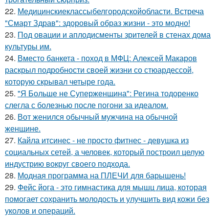
22.
Медицинскиеклассыбелгородскойобласти. Встреча
"Смарт Здрав": здоровый образ жизни - это модно!
23.
Под овации и аплодисменты зрителей в стенах дома
культуры им.
24.
Вместо банкета - поход в МФЦ: Алексей Макаров
раскрыл подробности своей жизни со стюардессой,
которую скрывал четыре года.
25.
"Я Больше не Суперженщина": Регина тодоренко
слегла с болезнью после погони за идеалом.
26.
Вот женился обычный мужчина на обычной
женщине.
27.
Кайла итсинес - не просто фитнес - девушка из
социальных сетей, а человек, который построил целую
индустрию вокруг своего подхода.
28.
Модная программа на ПЛЕЧИ для барышень!
29.
Фейс йога - это гимнастика для мышц лица, которая
помогает сохранить молодость и улучшить вид кожи без
уколов и операций.