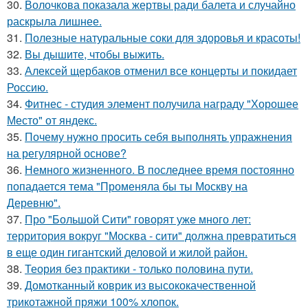
30.
Волочкова показала жертвы ради балета и случайно
раскрыла лишнее.
31.
Полезные натуральные соки для здоровья и красоты!
32.
Вы дышите, чтобы выжить.
33.
Алексей щербаков отменил все концерты и покидает
Россию.
34.
Фитнес - студия элемент получила награду "Хорошее
Место" от яндекс.
35.
Почему нужно просить себя выполнять упражнения
на регулярной основе?
36.
Немного жизненного. В последнее время постоянно
попадается тема "Променяла бы ты Москву на
Деревню".
37.
Про "Большой Сити" говорят уже много лет:
территория вокруг "Москва - сити" должна превратиться
в еще один гигантский деловой и жилой район.
38.
Теория без практики - только половина пути.
39.
Домотканный коврик из высококачественной
трикотажной пряжи 100% хлопок.