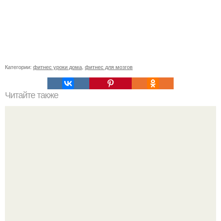
Категории:
фитнес уроки дома
,
фитнес для мозгов
Читайте также
Sky Power тренировка. SKY Power - совершенно новое и
эффективное направление в фитнесе.