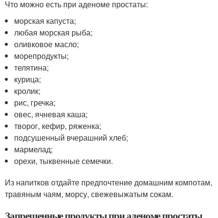
Что можно есть при аденоме простаты:
морская капуста;
любая морская рыба;
оливковое масло;
морепродукты;
телятина;
курица;
кролик;
рис, гречка;
овес, ячневая каша;
творог, кефир, ряженка;
подсушенный вчерашний хлеб;
мармелад;
орехи, тыквенные семечки.
Из напитков отдайте предпочтение домашним компотам,
травяным чаям, морсу, свежевыжатым сокам.
Запрещенные продукты при аденоме простаты