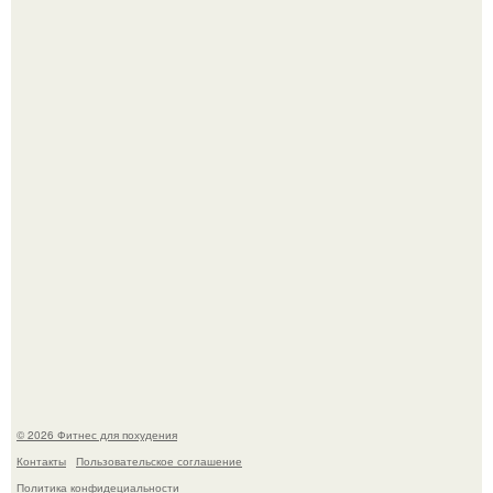
Как накачать ягодицы и не угробить суставы.
Уральская Барби уехала заграницу, чтобы сделать себе
грудь мечты за 12, 5 тыс.
© 2026 Фитнес для похудения
Контакты
Пользовательское соглашение
Политика конфидециальности