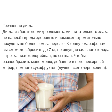
Диета для плоского
Диета для мужчины
живота
Гречневая диета
Диета из богатого микроэлементами, питательного злака
Диета для сжигания
Диета для похудения
не нанесёт вреда здоровью и поможет стремительно
похудеть не более чем за неделю. К концу «марафона»
вы сможете сбросить до 7 кг, не ощущая сильного голода
– гречка низкокалорийная, но сытная. Чтобы
Диеты для плоского
Специальные диеты
разнообразить моно-меню, добавьте в него нежирный
живота
кефир, немного сухофруктов (лучше всего чернослива).
Недельная диета
Правильная диета
Диета для быстрого