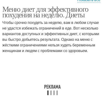
Меню диет для эффективного
Диета на неделю
Эффективная диета
похудения на неделю. Диеты
Чтобы срочно похудеть за неделю, вам в любом случае
не удастся избежать ограничений в еде. Вот несколько
Диета с подробным
вариантов доступных и эффективных диет, с которыми
Диета для устранения
меню
вы быстро добьетесь результата. Однако на меню с
жёсткими ограничениями нельзя худеть беременным
женщинам и людям с проблемами со здоровьем.
Диеты для бедных
Диеты для похудения
Диеты для стройной
Диета для живота
талии