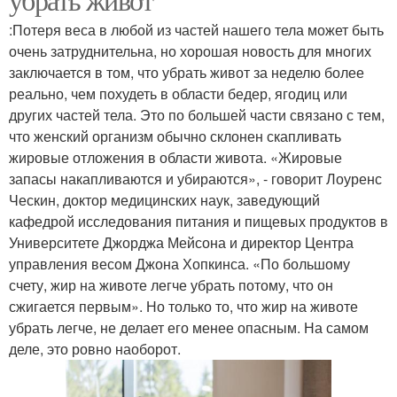
:Потеря веса в любой из частей нашего тела может быть
очень затруднительна, но хорошая новость для многих
заключается в том, что убрать живот за неделю более
Сбалансированная
Диета для мужчин
реально, чем похудеть в области бедер, ягодиц или
диета
других частей тела. Это по большей части связано с тем,
что женский организм обычно склонен скапливать
жировые отложения в области живота. «Жировые
запасы накапливаются и убираются», - говорит Лоуренс
Быстрая диета
Кефирная монодиета
Ческин, доктор медицинских наук, заведующий
кафедрой исследования питания и пищевых продуктов в
Университете Джорджа Мейсона и директор Центра
управления весом Джона Хопкинса. «По большому
Диета против боков
Арбуз на диете
счету, жир на животе легче убрать потому, что он
сжигается первым». Но только то, что жир на животе
убрать легче, не делает его менее опасным. На самом
деле, это ровно наоборот.
Арбузная диета