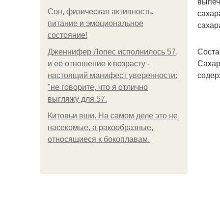
выпеч
Сон, физическая активность,
сахар
питание и эмоциональное
сахар
состояние!
Соста
Дженнифер Лопес исполнилось 57,
Сахар
и её отношение к возрасту -
содер
настоящий манифест уверенности:
"не говорите, что я отлично
выгляжу для 57.
Китовьи вши. На самом деле это не
насекомые, а ракообразные,
относящиеся к бокоплавам.