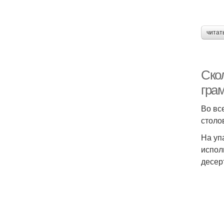
читат
Ско
гра
Во вс
столо
На уп
испол
десер