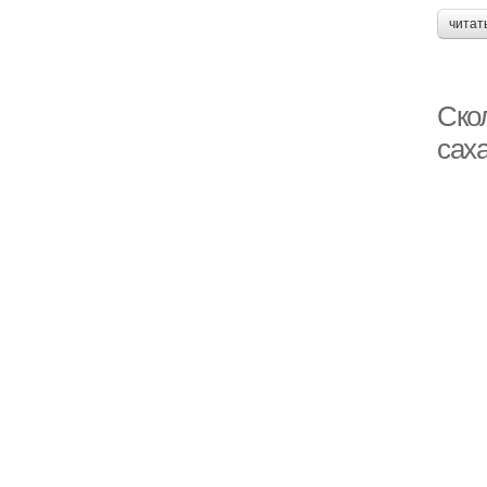
читат
Скол
саха