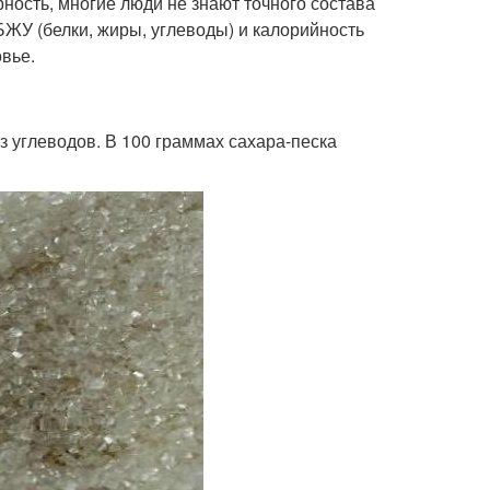
рность, многие люди не знают точного состава
БЖУ (белки, жиры, углеводы) и калорийность
овье.
из углеводов. В 100 граммах сахара-песка