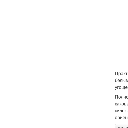
Практ
белым
угоще
Полно
каков
килок
ориен
читат