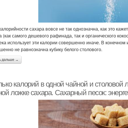
калорийности сахара вовсе не так однозначна, как это каже
а (как самого дешевого рафинада, так и органического кокос
ека использует эти калории совершенно иначе. В конечном 
шенно не равнозначна кубику белого столового.
ь дальше →
лько калорий в одной чайной и столовой 
ной ложке сахара. Сахарный песок: энерг