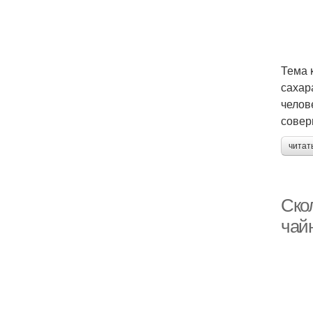
Тема 
сахар
челов
совер
читат
Ско
чай