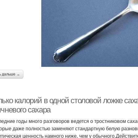
ь дальше →
лько калорий в одной столовой ложке сах
ичневого сахара
ледние годы много разговоров ведется о тростниковом саха
орые даже полностью заменяют стандартную белую разновид
етическая ценность намного ниже, чем у обычного.Действите