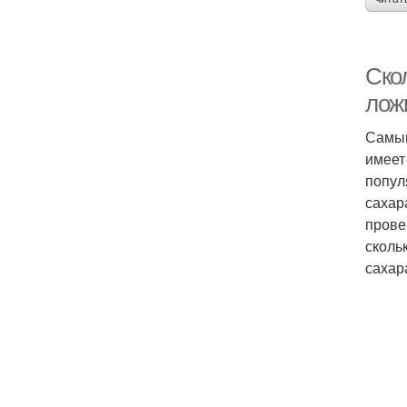
Скол
лож
Самый
имеет
попул
сахар
прове
сколь
сахар