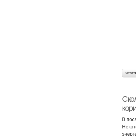
читат
Ско
кор
В пос
Некот
энерг