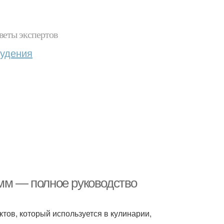
веты экспертов
худения
амм — полное руководство
ов, который используется в кулинарии,