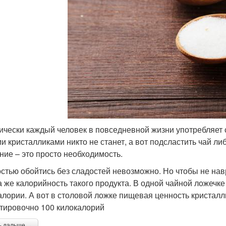
ически каждый человек в повседневной жизни употребляет са
и кристалликами никто не станет, а вот подсластить чай либ
ние – это просто необходимость.
стью обойтись без сладостей невозможно. Но чтобы не навр
а же калорийность такого продукта. В одной чайной ложечк
алории. А вот в столовой ложке пищевая ценность кристалли
тировочно 100 килокалорий
ь дальше →