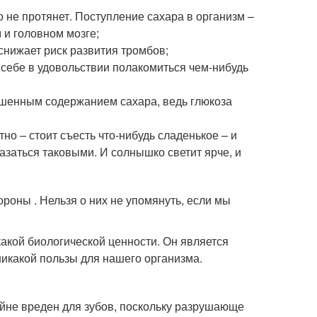
о не протянет. Поступление сахара в организм –
 и головном мозге;
снижает риск развития тромбов;
себе в удовольствии полакомиться чем-нибудь
ышенным содержанием сахара, ведь глюкоза
тно – стоит съесть что-нибудь сладенькое – и
заться таковыми. И солнышко светит ярче, и
ороны . Нельзя о них не упомянуть, если мы
акой биологической ценности. Он является
никакой пользы для нашего организма.
айне вреден для зубов, поскольку разрушающе