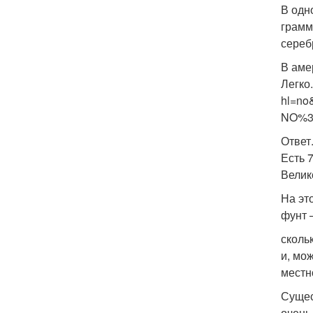
В одн
грамм
сереб
В аме
Легко.
hl=no&
NO%3A
Ответ
Есть 
Велик
На эт
фунт 
сколь
и, мо
местн
Сущес
очень