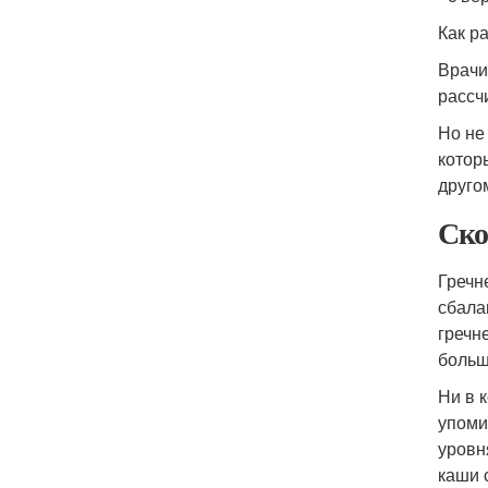
Как р
Врачи
рассч
Но не
котор
друго
Ско
Гречн
сбала
гречн
больш
Ни в 
упоми
уровн
каши 