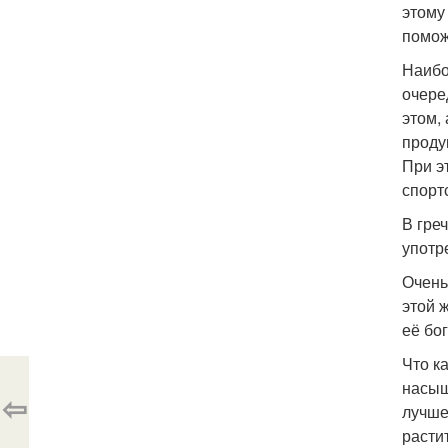
этому
помож
Наибо
очере
этом,
проду
При э
спорт
В гре
употр
Очень
этой 
её бо
Что к
насыщ
⇦
лучше
расти