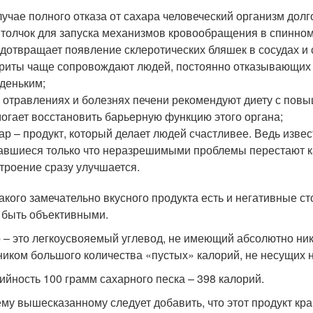
лучае полного отказа от сахара человеческий организм долг
 толчок для запуска механизмов кровообращения в спинном
дотвращает появление склеротических бляшек в сосудах и 
риты чаще сопровождают людей, постоянно отказывающих 
деньким;
 отравлениях и болезнях печени рекомендуют диету с пов
огает восстановить барьерную функцию этого органа;
ар – продукт, который делает людей счастливее. Ведь извес
авшиеся только что неразрешимыми проблемы перестают ка
троение сразу улучшается.
такого замечательно вкусного продукта есть и негативные ст
 быть объективными.
 – это легкоусвояемый углевод, не имеющий абсолютно ник
ником большого количества «пустых» калорий, не несущих 
ийность 100 грамм сахарного песка – 398 калорий.
ему вышесказанному следует добавить, что этот продукт кр