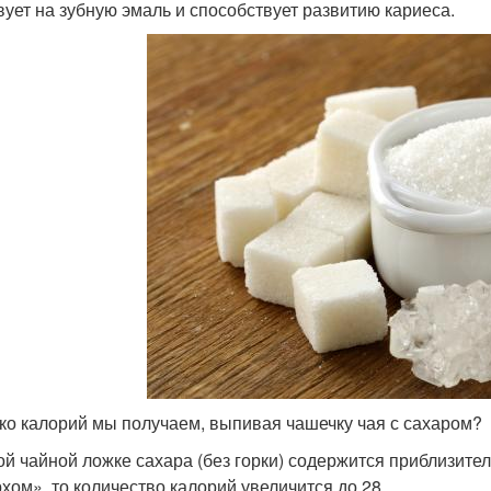
вует на зубную эмаль и способствует развитию кариеса.
ко калорий мы получаем, выпивая чашечку чая с сахаром?
ой чайной ложке сахара (без горки) содержится приблизите
рхом», то количество калорий увеличится до 28.