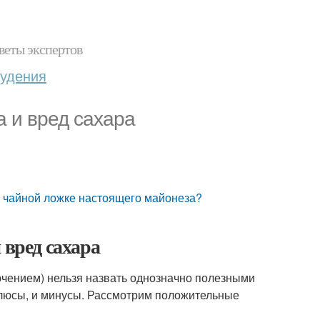
веты экспертов
худения
а и вред сахара
й чайной ложке настоящего майонеза?
 вред сахара
лючением) нельзя назвать однозначно полезными
плюсы, и минусы. Рассмотрим положительные