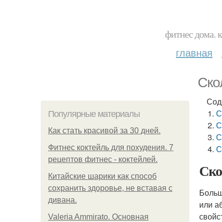
фитнес дома. 
главная
Ско
Сод
С
Популярные материалы
С
Как стать красивой за 30 дней.
С
Фитнес коктейль для похудения. 7
С
рецептов фитнес - коктейлей.
Ско
Китайские шарики как способ
сохранить здоровье, не вставая с
Больш
дивана.
или а
свойс
Valeria Ammirato. Основная