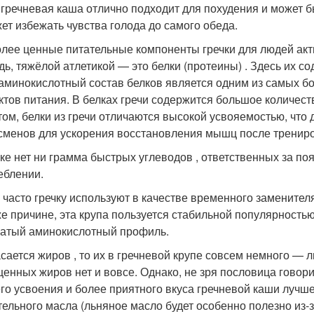
 гречневая каша отлично подходит для похудения и может бы
ет избежать чувства голода до самого обеда.
лее ценные питательные компоненты гречки для людей акт
дь, тяжёлой атлетикой — это белки (протеины) . Здесь их с
 аминокислотный состав белков является одним из самых б
ктов питания. В белках гречи содержится большое количес
том, белки из гречи отличаются высокой усвояемостью, что 
сменов для ускорения восстановления мышц после трениро
чке нет ни грамма быстрых углеводов , ответственных за п
еблении.
 часто гречку используют в качестве временного заменител
же причине, эта крупа пользуется стабильной популярность
гатый аминокислотный профиль.
асается жиров , то их в гречневой крупе совсем немного — 
енных жиров нет и вовсе. Однако, не зря пословица говор
го усвоения и более приятного вкуса гречневой каши лучш
тельного масла (льняное масло будет особенно полезно из-