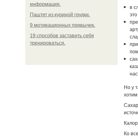
информация.
в с
это
Паштет из куриной грудки.
пре
9 мотивационных привычек.
арт
19 способов заставить себя
сла
тренироваться.
при
пом
сах
каз
нас
Но у 
хотим
Сахар
источ
Калор
Ко вс