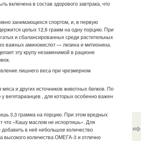
ть включена в состав здорового завтрака, что
ивно занимающихся спортом, и, в первую
одержится целых 12,6 грамм на одну порцию. При
огатых и сбалансированных среди растительных
тво важных аминокислот — лизина и метионина.
делает эту крупу незаменимой в рационе
вок.
оявление лишнего веса при чрезмерном
я мяса и других источников животных белков. По
ю у вегетарианцев , для которых особенно важен
лишь 3,3 грамма на порцию. При этом вредных
ит что «Кашу маслом не испортишь». Для
⇨
е добавить в неё небольшое количество
за высокого количества ОМЕГА-3 и отлично