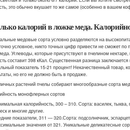
сть, это обычно вкушает то же самое (особенно в вашем ко
лько калорий в ложке меда. Калорийно
альные медовые сорта условно разделяются на высокопит
точно условное, никто точных цифр привести не сможет по
меда. Углеводы, которые присутствуют в пчелином нектаре, 
сть составит 398 кКал. Существенная разница заключается
льный показатель 15-21 процент! Некачественный товар, ко
ьтаты, но его не должно быть в продаже.
личных растений пчелы собирают многообразные сорта мед
ийность монофлерных сортов
имальная калорийность, 300 – 310. Сорта: василек, тыква, 
еск и многие другие.
дние показатели, 311 — 320.Сорта: подсолнечник, эспарце
симальные значения от 321. Уникальные деликатесные сорта