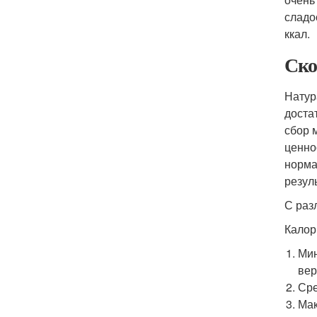
сладо
ккал.
Ско
Натур
доста
сбор 
ценно
норма
резул
С раз
Калор
Мин
вер
Сре
Мак