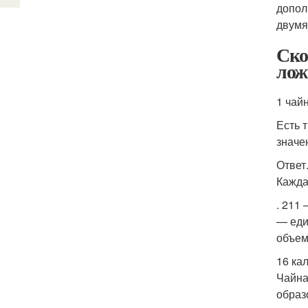
допол
двумя
Ско
лож
1 чай
Есть 
значе
Ответ
Кажда
. 211
— еди
объем
16 ка
Чайна
образ