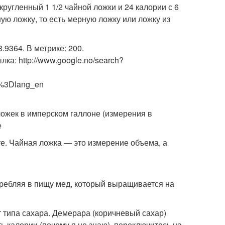
кругленный 1 1/2 чайной ложки и 24 калории с 6
ную ложку, то есть мерную ложку или ложку из
.9364. В метрике: 200.
лка: http://www.google.no/search?
r%3Dlang_en
ложек в имперском галлоне (измерения в
е
те. Чайная ложка — это измерение объема, а
требляя в пищу мед, который выращивается на
т типа сахара. Демерара (коричневый сахар)
ть калории (почему я не знаю), переключитесь на