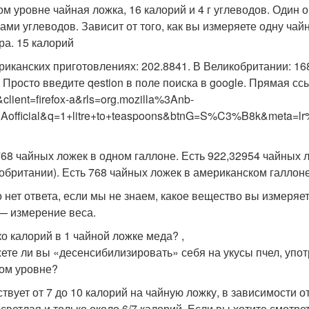
ом уровне чайная ложка, 16 калорий и 4 г углеводов. Один о
ами углеводов. Зависит от того, как вы измеряете одну чай
ра. 15 калорий
риканских приготовлениях: 202.8841. В Великобритании: 168
 Просто введите qestion в поле поиска в google. Прямая ссы
client=firefox-a&rls=org.mozilla%3Anb-
official&q=1+litre+to+teaspoons&btnG=S%C3%B8k&meta=l
.
768 чайных ложек в одном галлоне. Есть 922,32954 чайных 
обритании). Есть 768 чайных ложек в американском галлон
о нет ответа, если мы не знаем, какое вещество вы измеряе
— измерение веса.
ко калорий в 1 чайной ложке меда? ,
жете ли вы «десенсибилизировать» себя на укусы пчел, упо
ом уровне?
твует от 7 до 10 калорий на чайную ложку, в зависимости о
 светлая и только около 6/7 калорий. Если вы хотите смотре