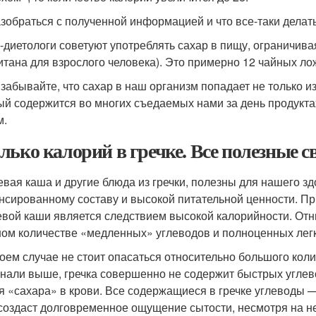
азобраться с полученной информацией и что все-таки делать
-диетологи советуют употреблять сахар в пищу, ограничива
итана для взрослого человека). Это примерно 12 чайных ло
 забывайте, что сахар в наш организм попадает не только из
ый содержится во многих съедаемых нами за день продуктах
м.
лько калорий в гречке. Все полезные с
евая каша и другие блюда из гречки, полезны для нашего з
нсированному составу и высокой питательной ценности. При 
евой каши является следствием высокой калорийности. Отн
ом количестве «медленных» углеводов и полноценных легк
коем случае не стоит опасаться относительно большого коли
нали выше, гречка совершенно не содержит быстрых углево
я «сахара» в крови. Все содержащиеся в гречке углеводы —
создаст долговременное ощущение сытости, несмотря на н