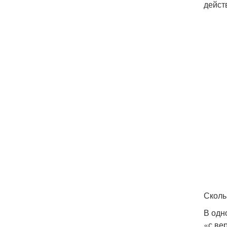
дейст
Сколь
В одн
«с ве