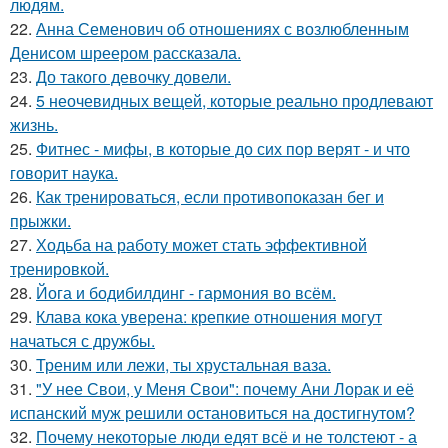
людям.
22.
Анна Семенович об отношениях с возлюбленным
Денисом шреером рассказала.
23.
До такого девочку довели.
24.
5 неочевидных вещей, которые реально продлевают
жизнь.
25.
Фитнес - мифы, в которые до сих пор верят - и что
говорит наука.
26.
Как тренироваться, если противопоказан бег и
прыжки.
27.
Ходьба на работу может стать эффективной
тренировкой.
28.
Йога и бодибилдинг - гармония во всём.
29.
Клава кока уверена: крепкие отношения могут
начаться с дружбы.
30.
Треним или лежи, ты хрустальная ваза.
31.
"У нее Свои, у Меня Свои": почему Ани Лорак и её
испанский муж решили остановиться на достигнутом?
32.
Почему некоторые люди едят всё и не толстеют - а