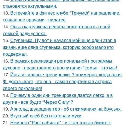
становятся актуальными.
13.
Встречайте в фитнес клубе "Триумф" направление,
созданное врачами - пилатес!
14.
Ольга картункова решила пожертвовать своей
семьей ради успеха.
15.
Ступенька. Ну вот и начался мой еще один этап в
жизни, еще одна ступенька, которую особо мало кто
поддержал.
16.
В рамках реализации региональной программы
духовно - нравственного воспитания "семья - это мы!
17.
Йога и силовые тренировки: 7 примеров, когда алая
Ф. доказывает, что она - самая спортивная актриса
своего поколения!
18.
Почему в одни дни тренировка дается легко, а в
другие - все будто "Через Силу"?
19.
Арнольд шварценеггер - об отжиманиях на брусьях.
20.
Вкусный хлеб без глютена и муки.
21.
Немного "Расслабился" - и стал только ближе к