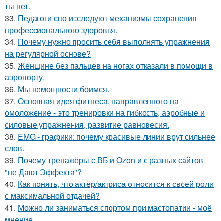
ты нет.
33.
Педагоги спо исследуют механизмы сохранения
профессионального здоровья.
34.
Почему нужно просить себя выполнять упражнения
на регулярной основе?
35.
Женщине без пальцев на ногах отказали в помощи в
аэропорту.
36.
Мы немощности боимся.
37.
Основная идея фитнеса, направленного на
омоложение - это тренировки на гибкость, аэробные и
силовые упражнения, развитие равновесия.
38.
EMG - графики: почему красивые линии врут сильнее
слов.
39.
Почему тренажёры с ВБ и Ozon и с разных сайтов
"не Дают Эффекта"?
40.
Как понять, что актёр/актриса относится к своей роли
с максимальной отдачей?
41.
Можно ли заниматься спортом при мастопатии - моё
мнение.