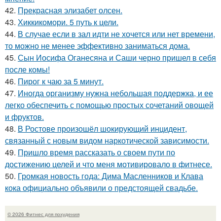
42.
Прекрасная элизабет олсен.
43.
Хиккикомори. 5 путь к цели.
44.
В случае если в зал идти не хочется или нет времени,
то можно не менее эффективно заниматься дома.
45.
Сын Иосифа Оганесяна и Саши черно пришел в себя
после комы!
46.
Пирог к чаю за 5 минут.
47.
Иногда организму нужна небольшая поддержка, и ее
легко обеспечить с помощью простых сочетаний овощей
и фруктов.
48.
В Ростове произошёл шокирующий инцидент,
связанный с новым видом наркотической зависимости.
49.
Пришло время рассказать о своем пути по
достижению целей и что меня мотивировало в фитнесе.
50.
Громкая новость года: Дима Масленников и Клава
кока официально объявили о предстоящей свадьбе.
© 2026 Фитнес для похудения