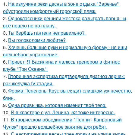
1.
На излучине реки десны в зоне отдыха "Заречье"
обустроили комфортный городской пляж.
2.
Одноклассники решили жестоко разыграть парня - и
всё пошло не по плану.
3.
Ты берёшь гантели неправильно?
4.
Вы головоломки любите?
5.
Хочешь большие руки и нормальную форму - не ищи
волшебное упражнение.
6.
Привет! Я Василина и явлюсь тренером в фитнес
клубе "Три Океана".
7.
Вторичная экспертиза подтвердила диагноз лерчек:
рак желудка IV стадии.
8.
Форма Пенелопы Крус выглядит слишком уж нечестно,
блин.
9.
Одна привычка, которая изменит твоё тело.
10.
И в кластере с ул. Ленина, 52 тоже интересно.
11.
В творческом объединении "Пеппи - Капроновый
Чулок" прошло волшебное занятие для ребят.
12.
С наступлением весны тренировки на улице вновь