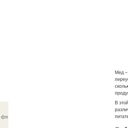
Мед –
переу
сколь
проду
В это
разли
⇦
питат