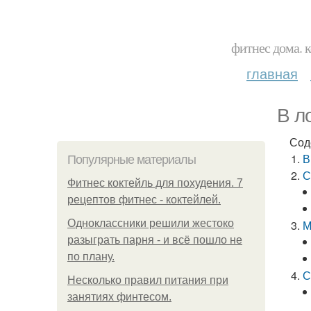
фитнес дома. 
главная
В л
Сод
В
Популярные материалы
С
Фитнес коктейль для похудения. 7
рецептов фитнес - коктейлей.
Одноклассники решили жестоко
М
разыграть парня - и всё пошло не
по плану.
С
Несколько правил питания при
занятиях финтесом.