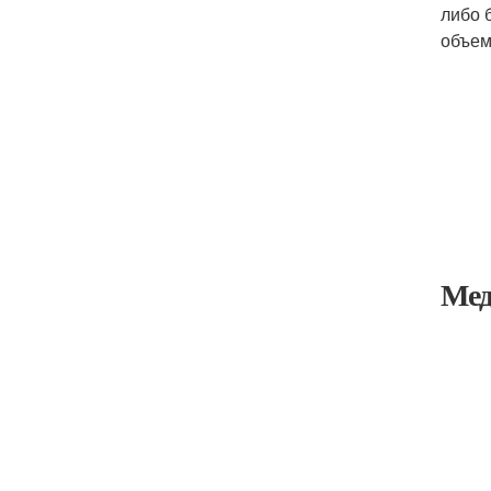
либо 
объем
Мед