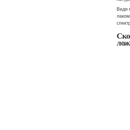
Ведя 
лаком
спект
Ско
лож