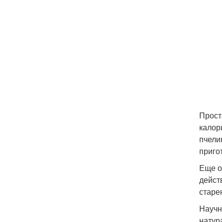
Прост
калор
пчели
приго
Еще о
дейст
старе
Научн
натур