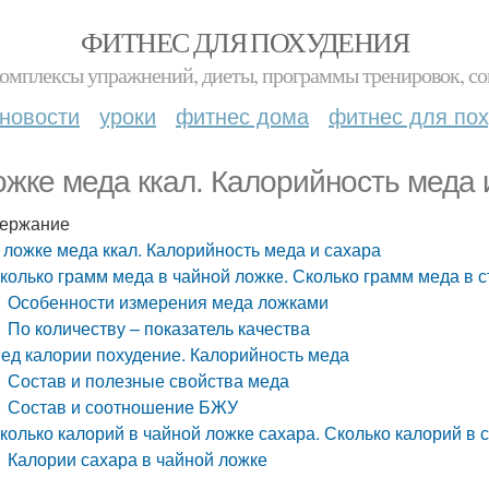
ФИТНЕС ДЛЯ ПОХУДЕНИЯ
комплексы упражнений, диеты, программы тренировок, со
новости
уроки
фитнес дома
фитнес для по
ожке меда ккал. Калорийность меда 
ержание
 ложке меда ккал. Калорийность меда и сахара
колько грамм меда в чайной ложке. Сколько грамм меда в 
Особенности измерения меда ложками
По количеству – показатель качества
ед калории похудение. Калорийность меда
Состав и полезные свойства меда
Состав и соотношение БЖУ
колько калорий в чайной ложке сахара. Сколько калорий в 
Калории сахара в чайной ложке