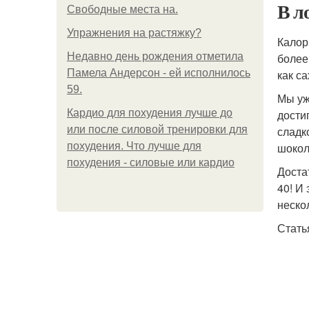
В л
Свободные места на.
Упражнения на растяжку?
Калор
Недавно день рождения отметила
более
Памела Андерсон - ей исполнилось
как са
59.
Мы уж
Кардио для похудения лучше до
дости
или после силовой тренировки для
сладк
похудения. Что лучше для
шокол
похудения - силовые или кардио
Доста
40! И
неско
Стать