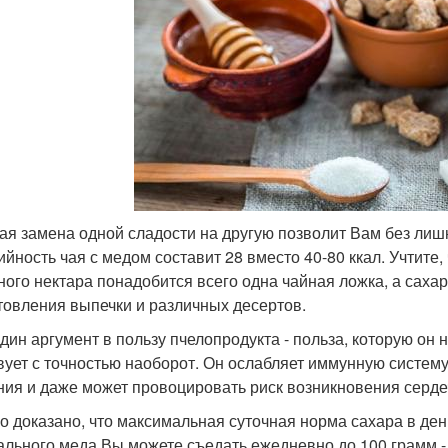
ая замена одной сладости на другую позволит Вам без лишн
ийность чая с медом составит 28 вместо 40-80 ккал. Учтите,
ного нектара понадобится всего одна чайная ложка, а сахар
товления выпечки и различных десертов.
дин аргумент в пользу пчелопродукта - польза, которую он н
вует с точностью наоборот. Он ослабляет иммунную систему
ния и даже может провоцировать риск возникновения серде
о доказано, что максимальная суточная норма сахара в день
ального меда Вы можете съедать ежедневно до 100 грамм - 