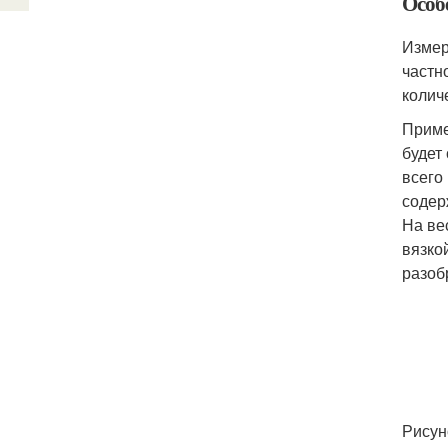
Особ
Измер
частн
количе
Приме
будет
всего
содер
На ве
вязко
разоб
Рисун