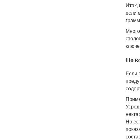
Итак,
если 
грамм
Много
столо
ключе
По ко
Если 
предуп
содер
Приме
Усред
некта
Но ес
показ
состав