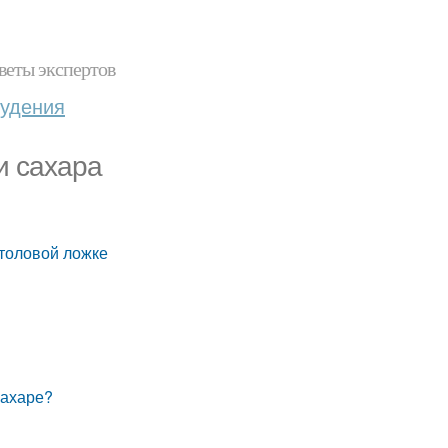
веты экспертов
худения
и сахара
столовой ложке
сахаре?