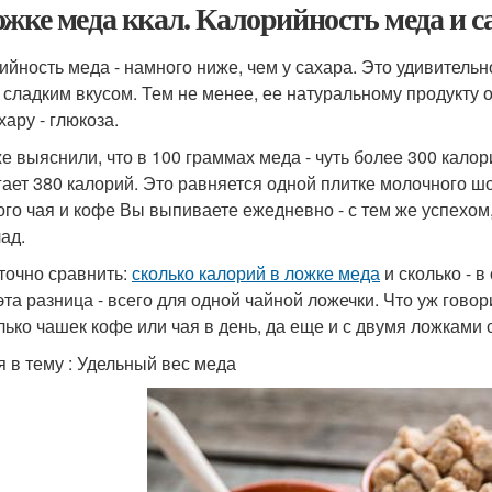
ожке меда ккал. Калорийность меда и с
ийность меда - намного ниже, чем у сахара. Это удивительн
 сладким вкусом. Тем не менее, ее натуральному продукту 
хару - глюкоза.
е выяснили, что в 100 граммах меда - чуть более 300 калор
гает 380 калорий. Это равняется одной плитке молочного шо
ого чая и кофе Вы выпиваете ежедневно - с тем же успехо
ад.
точно сравнить:
сколько калорий в ложке меда
и сколько - в
 эта разница - всего для одной чайной ложечки. Что уж гово
лько чашек кофе или чая в день, да еще и с двумя ложками 
я в тему : Удельный вес меда