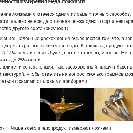
енности измерения меда ложками
ение ложками считается одним из самых точных способов, н
ости, далеко не всегда столовая ложка одного сорта нектара
ство другого сорта (рисунок 1).
чание: Подобные расхождения объясняются тем, что, в зави
 содержать разное количество воды. К примеру, продукт, по
 13-14% воды и весить будет, соответственно, меньше. Нек
жать до 25% влаги.
с влияет и консистенция. Так, засахаренный продукт будет 
й текстурой. Чтобы ответить на вопрос, сколько граммов мо
раться с самими столовыми приборами.
ок 1. Чаще всего пчелопродукт измеряют ложками