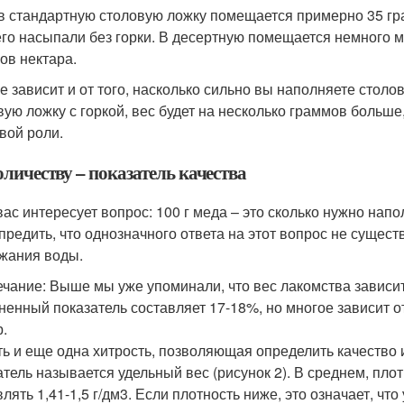
 в стандартную столовую ложку помещается примерно 35 гра
его насыпали без горки. В десертную помещается немного м
ов нектара.
е зависит и от того, насколько сильно вы наполняете стол
вую ложку с горкой, вес будет на несколько граммов больше,
вой роли.
личеству – показатель качества
вас интересует вопрос: 100 г меда – это сколько нужно напо
редить, что однозначного ответа на этот вопрос не существу
жания воды.
чание: Выше мы уже упоминали, что вес лакомства зависит
ненный показатель составляет 17-18%, но многое зависит о
р.
ть и еще одна хитрость, позволяющая определить качество и
атель называется удельный вес (рисунок 2). В среднем, пло
лять 1,41-1,5 г/дм3. Если плотность ниже, это означает, чт