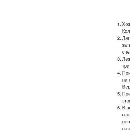
Хож
Кол
Ляг
зат
спе
Леж
три
При
нап
Вер
При
это
В п
отв
нео
нач