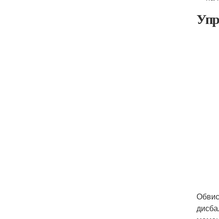
Упр
Обвис
дисба