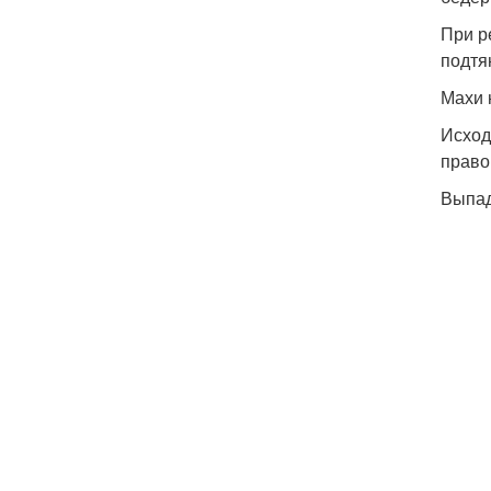
При р
подтя
Махи 
Исход
право
Выпа