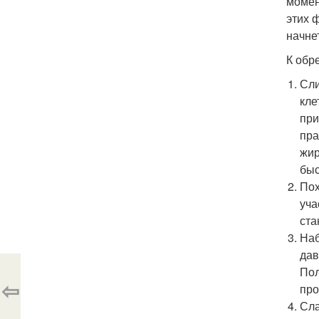
момен
этих 
начне
К обр
Сли
кле
при
пра
жир
быс
Пох
уча
ста
Наб
дав
Пол
⇦
про
Сла