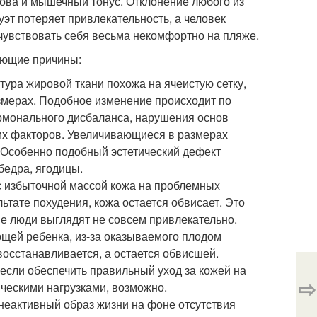
рова и мышечный тонус. Отклонение любого из
уэт потеряет привлекательность, а человек
чувствовать себя весьма некомфортно на пляже.
ующие причины:
ура жировой ткани похожа на ячеистую сетку,
азмерах. Подобное изменение происходит по
рмонального дисбаланса, нарушения основ
гих факторов. Увеличивающиеся в размерах
. Особенно подобный эстетический дефект
бедра, ягодицы.
 с избыточной массой кожа на проблемных
льтате похудения, кожа остается обвисает. Это
ие люди выглядят не совсем привлекательно.
ей ребенка, из-за оказываемого плодом
восстанавливается, а остается обвисшей.
если обеспечить правильный уход за кожей на
⇨
ческими нагрузками, возможно.
еактивный образ жизни на фоне отсутствия