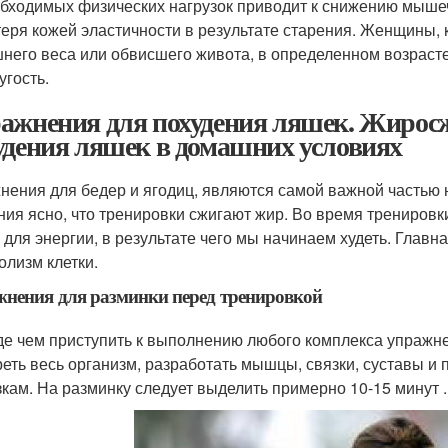
бходимых физических нагрузок приводит к снижению мышеч
еря кожей эластичности в результате старения. Женщины, 
него веса или обвисшего живота, в определенном возрасте
угость.
ажнения для похудения ляшек. Жиро
удения ляшек в домашних условиях
нения для бедер и ягодиц, являются самой важной частью 
ния ясно, что тренировки сжигают жир. Во время тренировки
 для энергии, в результате чего мы начинаем худеть. Главн
олизм клетки.
нения для разминки перед тренировкой
е чем приступить к выполнению любого комплекса упражне
реть весь организм, разработать мышцы, связки, суставы и
зкам. На разминку следует выделить примерно 10-15 минут .