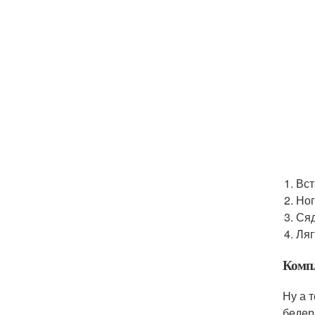
Вст
Ног
Сяд
Ляг
Комп
Ну а 
бедер