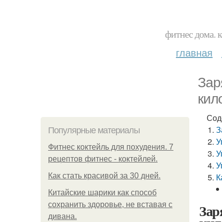
фитнес дома. 
главная
Зар
кил
Сод
З
Популярные материалы
У
Фитнес коктейль для похудения. 7
У
рецептов фитнес - коктейлей.
У
Как стать красивой за 30 дней.
К
Китайские шарики как способ
сохранить здоровье, не вставая с
Зар
дивана.