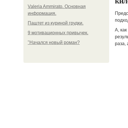
кил
Valeria Ammirato. Основная
Предс
информация.
подхо
Паштет из куриной грудки.
А, ка
9 мотивационных привычек.
резул
"Начался новый роман?
раза,