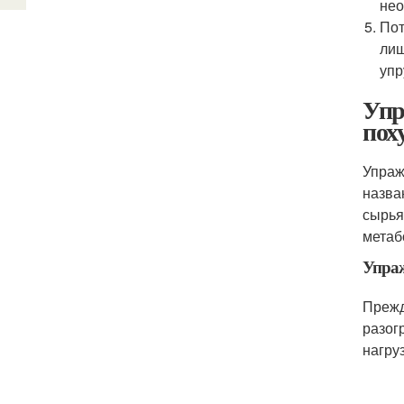
нео
Пот
лиш
упр
Упр
пох
Упраж
назва
сырья
метаб
Упраж
Прежд
разог
нагру