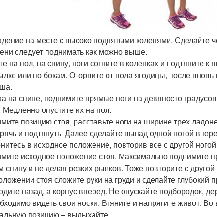
дение на месте с высоко поднятыми коленями. Сделайте че
ени следует поднимать как можно выше.
те на пол, на спину, ноги согните в коленках и подтяните к
ылке или по бокам. Оторвите от пола ягодицы, после вновь
ша.
а на спине, поднимите прямые ноги на девяносто градусов
. Медленно опустите их на пол.
мите позицию стоя, расставьте ноги на ширине трех ладоне
рячь и подтянуть. Далее сделайте выпад одной ногой вперед
нитесь в исходное положение, повторив все с другой ногой
мите исходное положение стоя. Максимально поднимите пр
м спину и не делая резких рывков. Тоже повторите с другой 
оложении стоя сложите руки на груди и сделайте глубокий 
одите назад, а корпус вперед. Не опускайте подбородок, д
бходимо видеть свои носки. Втяните и напрягите живот. Во
альную позицию – выдыхайте.