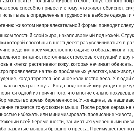
там относятся: толщина жирового слоя, тонус кожного пок
факторов способно привести к тому, что живот обвиснет, сил
т испытывать определенные трудности в выборе одежды и 
етению животом непривлекательной формы приводят след
шком толстый слой жира, накапливаемый под кожей. Структ
тки которой способны в шестьдесят раз увеличиваться в р
чине ведения преимущественно сидячего образа жизни, го
вильного питания, постоянных стрессовых ситуаций и дру
овые клетки растягивают кожу, которая начинает обвисать
тро проявляется на таких проблемных участках, как живот, 
удение, когда теряется большое количество веса. У людей
стках всегда растянута. Когда подкожный жир уходит в резу
новится одной из причин того, что многие сильно похудевш
ор массы во время беременности. У женщины, вынашивающ
ления теряется тонус кожи и мышц. После родов дерма не 
ностью избежать или минимизировать провисание живота, 
тяжении всей беременности, заниматься умеренными физи
бо развитые мышцы брюшного пресса. Преимущественно н