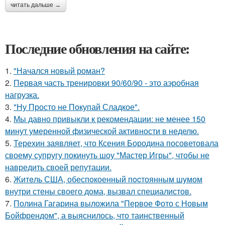
читать дальше →
Последние обновления на сайте:
1.
"Начался новый роман?
2.
Первая часть тренировки 90/60/90 - это аэробная
нагрузка.
3.
"Ну Просто не Покупай Сладкое".
4.
Мы давно привыкли к рекомендации: не менее 150
минут умеренной физической активности в неделю.
5.
Терехин заявляет, что Ксения Бородина посоветовала
своему супругу покинуть шоу "Мастер Игры", чтобы не
навредить своей репутации.
6.
Житeль США, обеспoкоенный пocтоянным шyмом
внутри стены своего дома, вызвал специалистов.
7.
Полина Гагарина выложила "Первое Фото с Новым
Бойфрендом", а выяснилось, что таинственный