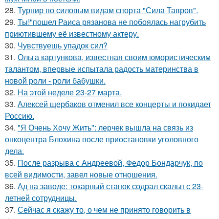
28.
Турнир по силовым видам спорта "Сила Тавров".
29.
Ты!"пошел Раиса рязанова не побоялась нагрубить
приютившему её известному актеру.
30.
Чувствуешь упадок сил?
31.
Ольга картункова, известная своим юмористическим
талантом, впервые испытала радость материнства в
новой роли - роли бабушки.
32.
На этой неделе 23-27 марта.
33.
Алексей щербаков отменил все концерты и покидает
Россию.
34.
"Я Очень Хочу Жить": лерчек вышла на связь из
онкоцентра Блохина после приостановки уголовного
дела.
35.
После разрыва с Андреевой, Федор Бондарчук, по
всей видимости, завел новые отношения.
36.
Ад на заводе: токарный станок содрал скальп с 23-
летней сотрудницы.
37.
Сейчас я скажу то, о чем не принято говорить в