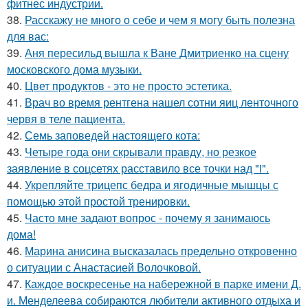
фитнес индустрии.
38.
Расскажу не много о себе и чем я могу быть полезна
для вас:
39.
Аня пересильд вышла к Ване Дмитриенко на сцену
московского дома музыки.
40.
Цвет продуктов - это не просто эстетика.
41.
Врач во время рентгена нашел сотни яиц ленточного
червя в теле пациента.
42.
Семь заповедей настоящего кота:
43.
Четыре года они скрывали правду, но резкое
заявление в соцсетях расставило все точки над "i".
44.
Укрепляйте трицепс бедра и ягодичные мышцы с
помощью этой простой тренировки.
45.
Часто мне задают вопрос - почему я занимаюсь
дома!
46.
Марина анисина высказалась предельно откровенно
о ситуации с Анастасией Волочковой.
47.
Каждое воскресенье на набережной в парке имени Д.
и. Менделеева собираются любители активного отдыха и