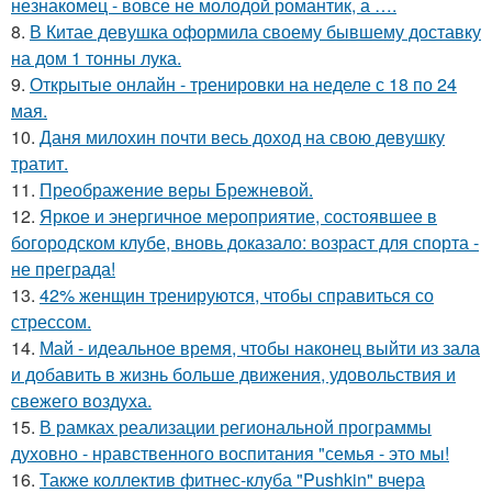
незнакомец - вовсе не молодой романтик, а ….
8.
В Китае девушка оформила своему бывшему доставку
на дом 1 тонны лука.
9.
Открытые онлайн - тренировки на неделе с 18 по 24
мая.
10.
Даня милохин почти весь доход на свою девушку
тратит.
11.
Преображение веры Брежневой.
12.
Яркое и энергичное мероприятие, состоявшее в
богородском клубе, вновь доказало: возраст для спорта -
не преграда!
13.
42% женщин тренируются, чтобы справиться со
стрессом.
14.
Май - идеальное время, чтобы наконец выйти из зала
и добавить в жизнь больше движения, удовольствия и
свежего воздуха.
15.
В рамках реализации региональной программы
духовно - нравственного воспитания "семья - это мы!
16.
Также коллектив фитнес-клуба "Pushkin" вчера