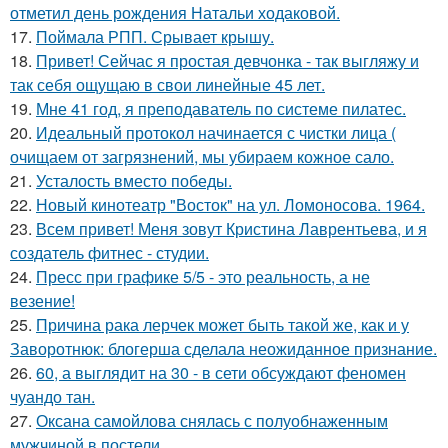
отметил день рождения Натальи ходаковой.
17.
Поймала РПП. Срывает крышу.
18.
Привет! Сейчас я простая девчонка - так выгляжу и
так себя ощущаю в свои линейные 45 лет.
19.
Мне 41 год, я преподаватель по системе пилатес.
20.
Идеальный протокол начинается с чистки лица (
очищаем от загрязнений, мы убираем кожное сало.
21.
Усталость вместо победы.
22.
Новый кинотеатр "Восток" на ул. Ломоносова. 1964.
23.
Всем привет! Меня зовут Кристина Лаврентьева, и я
создатель фитнес - студии.
24.
Пресс при графике 5/5 - это реальность, а не
везение!
25.
Причина рака лерчек может быть такой же, как и у
Заворотнюк: блогерша сделала неожиданное признание.
26.
60, а выглядит на 30 - в сети обсуждают феномен
чуандо тан.
27.
Оксана самойлова снялась с полуобнаженным
мужчиной в постели.