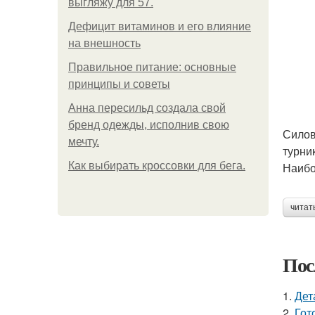
выгляжу для 57.
Дефицит витаминов и его влияние
на внешность
Правильное питание: основные
принципы и советы
Анна пересильд создала свой
бренд одежды, исполнив свою
Силов
мечту.
турни
Как выбирать кроссовки для бега.
Наибо
читат
Пос
1.
Дет
2.
Гот