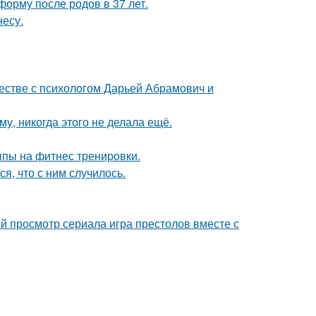
форму после родов в 37 лет.
несу.
честве с психологом Дарьей Абрамович и
му, никогда этого не делала ещё.
ппы на фитнес тренировки.
, что с ним случилось.
ый просмотр сериала игра престолов вместе с