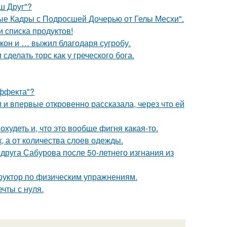
аш Друг"?
ые Кадры с Подросшей Дочерью от Гелы Месхи".
 списка продуктов!
кон и … выжил благодаря сугробу.
делать торс как у греческого бога.
Эффекта"?
и впервые откровенно рассказала, через что ей
охудеть и, что это вообще фигня какая-то.
к, а от количества слоев одежды.
друга Сабурова после 50-летнего изгнания из
труктор по физическим упражнениям.
чты с нуля.