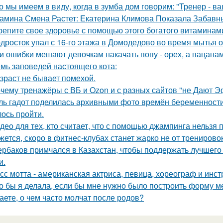
о мы имеем в виду, когда в зумба дом говорим: "Тренер - в
амина Смена Растет: Екатерина Климова Показала Забавн
репите свое здоровье с помощью этого богатого витаминами
дросток упал с 16-го этажа в Домодедово во время мытья о
и ошибки мешают девочкам накачать попу - орех, а пацанам с
мь заповедей настоящего кота:
зраст не бывает помехой.
чему тренажёры с ВБ и Ozon и с разных сайтов "не Дают 
ль гадот поделилась архивными фото времён беременности 
ось пройти.
део для тех, кто считает, что с помощью джампинга нельзя п
жется, скоро в фитнес-клубах станет жарко не от тренирово
рбаков примчался в Казахстан, чтобы поддержать лучшего 
и.
сс мотта - американская актриса, певица, хореограф и инс
о бы я делала, если бы мне нужно было построить форму ме
аете, о чем часто молчат после родов?