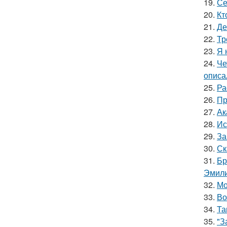
19.
Се
20.
Кт
21.
Де
22.
Тр
23.
Я 
24.
Че
описа
25.
Ра
26.
Пр
27.
Ак
28.
Ис
29.
За
30.
Ск
31.
Бр
Эмили
32.
Мо
33.
Во
34.
Та
35.
"З