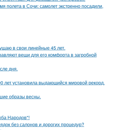
мя полета в Сочи: самолет экстренно посадили,
щущаю в свои линейные 45 лет.
равляют вещи для его комфорта в загробной
сле дня.
90 лет установила выдающийся мировой рекорд.
чшие образы весны.
жба Народов"!
рядок без салонов и дорогих процедур?