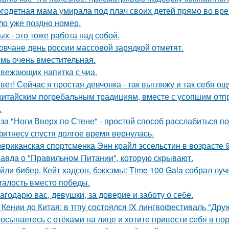
годетная мама умирала под плач своих детей прямо во вре
ло уже поздно номер.
ых - это тоже работа над собой.
овчане день россии массовой зарядкой отметят.
мь очень вместительная.
свежающих напитка с чиа.
вет! Сейчас я простая девчонка - так выгляжу и так себя о
китайским погребальным традициям, вместе с усопшим отп
.
за "Ноги Вверх по Стене" - простой способ расслабиться по
фитнесу спустя долгое время вернулась.
ериканская спортсменка Энн крайл эссельстин в возрасте 
авда о "Правильном Питании", которую скрывают.
йли бибер, Кейт хадсон, бэкхэмы: Time 100 Gala собрал лу
талость вместо победы.
агодарю вас, девушки, за доверие и заботу о себе.
 Кении до Китая: в тгпу состоялся IX лингвофестиваль "Дру
осыпаетесь с отёками на лице и хотите привести себя в по