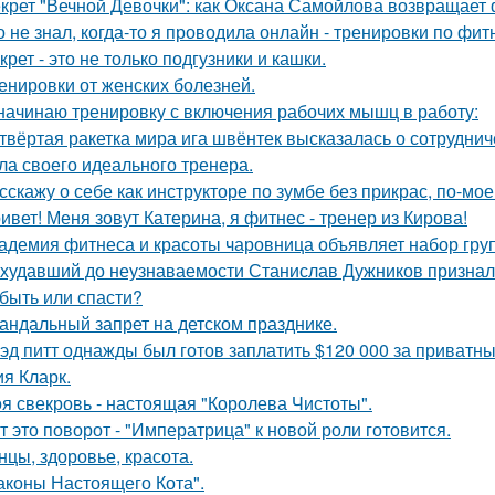
крет "Вечной Девочки": как Оксана Самойлова возвращает 
о не знал, когда-то я проводила онлайн - тренировки по фит
крет - это не только подгузники и кашки.
енировки от женских болезней.
начинаю тренировку с включения рабочих мышц в работу:
твёртая ракетка мира ига швёнтек высказалась о сотрудни
ла своего идеального тренера.
сскажу о себе как инструкторе по зумбе без прикрас, по-мое
ивет! Меня зовут Катерина, я фитнес - тренер из Кирова!
адемия фитнеса и красоты чаровница объявляет набор гру
худавший до неузнаваемости Станислав Дужников признался
быть или спасти?
андальный запрет на детском празднике.
эд питт однажды был готов заплатить $120 000 за приватн
я Кларк.
я свекровь - настоящая "Королева Чистоты".
т это поворот - "Императрица" к новой роли готовится.
нцы, здоровье, красота.
аконы Настоящего Кота".