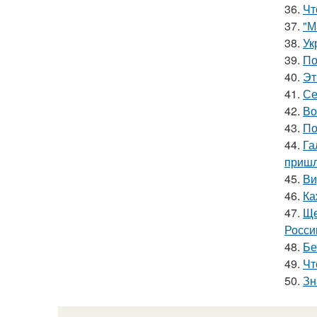
36.
Чт
37.
"М
38.
Ук
39.
По
40.
Эт
41.
Се
42.
Во
43.
По
44.
Га
пришл
45.
Ви
46.
Ка
47.
Ще
Росси
48.
Бе
49.
Чт
50.
Зн