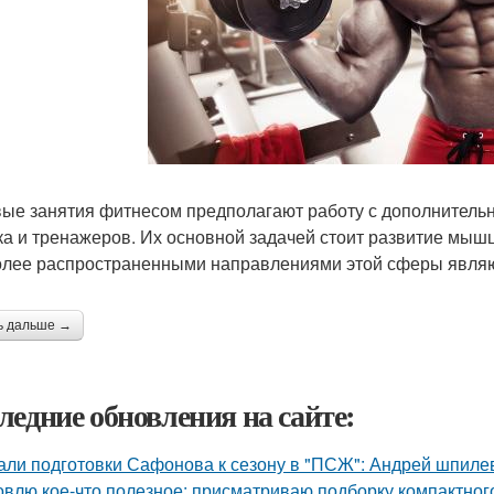
ые занятия фитнесом предполагают работу с дополнительны
ка и тренажеров. Их основной задачей стоит развитие мыш
лее распространенными направлениями этой сферы являю
ь дальше →
ледние обновления на сайте:
али подготовки Сафонова к сезону в "ПСЖ": Андрей шпилев
овлю кое-что полезное: присматриваю подборку компактног