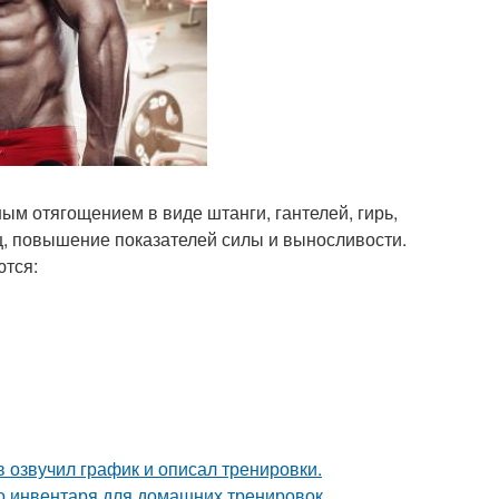
м отягощением в виде штанги, гантелей, гирь,
ц, повышение показателей силы и выносливости.
тся:
 озвучил график и описал тренировки.
о инвентаря для домашних тренировок.