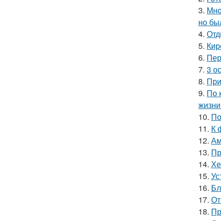
3.
Мно
но бы
4.
Отд
5.
Кир
6.
Пер
7.
3 о
8.
При
9.
По 
жизни
10.
По
11.
К 
12.
Ам
13.
Пр
14.
Хе
15.
Ус
16.
Бл
17.
От
18.
Пр