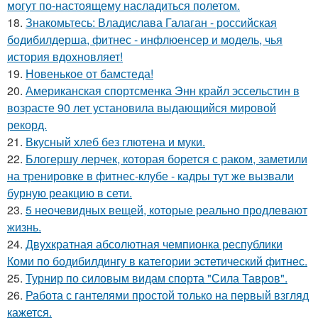
могут по-настоящему насладиться полетом.
18.
Знакомьтесь: Владислава Галаган - российская
бодибилдерша, фитнес - инфлюенсер и модель, чья
история вдохновляет!
19.
Новенькое от бамстеда!
20.
Американская спортсменка Энн крайл эссельстин в
возрасте 90 лет установила выдающийся мировой
рекорд.
21.
Вкусный хлеб без глютена и муки.
22.
Блогершу лерчек, которая борется с раком, заметили
на тренировке в фитнес-клубе - кадры тут же вызвали
бурную реакцию в сети.
23.
5 неочевидных вещей, которые реально продлевают
жизнь.
24.
Двухкратная абсолютная чемпионка республики
Коми по бодибилдингу в категории эстетический фитнес.
25.
Турнир по силовым видам спорта "Сила Тавров".
26.
Работа с гантелями простой только на первый взгляд
кажется.