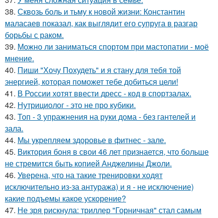
38.
Сквозь боль и тьму к новой жизни: Константин
маласаев показал, как выглядит его супруга в разгар
борьбы с раком.
39.
Можно ли заниматься спортом при мастопатии - моё
мнение.
40.
Пиши "Хочу Похудеть" и я стану для тебя той
энергией, которая поможет тебе добиться цели!
41.
В России хотят ввести дресс - код в спортзалах.
42.
Нутрициолог - это не про кубики.
43.
Топ - 3 упражнения на руки дома - без гантелей и
зала.
44.
Мы укрепляем здоровье в фитнес - зале.
45.
Виктория боня в свои 46 лет признается, что больше
не стремится быть копией Анджелины Джоли.
46.
Уверена, что на такие тренировки ходят
исключительно из-за антуража) и я - не исключение)
какие подъемы какое ускорение?
47.
Не зря рискнула: триллер "Горничная" стал самым