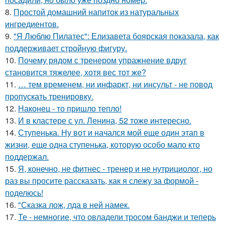
8.
Простой домашний напиток из натуральных
ингредиентов.
9.
"Я Люблю Пилатес": Елизавета боярская показала, как
поддерживает стройную фигуру.
10.
Почему рядом с тренером упражнение вдруг
становится тяжелее, хотя вес тот же?
11.
… тем временем, ни инфаркт, ни инсульт - не повод
пропускать тренировку.
12.
Наконец - то пришло тепло!
13.
И в кластере с ул. Ленина, 52 тоже интересно.
14.
Ступенька. Ну вот и начался мой еще один этап в
жизни, еще одна ступенька, которую особо мало кто
поддержал.
15.
Я, конечно, не фитнес - тренер и не нутрициолог, но
раз вы просите рассказать, как я слежу за формой -
поделюсь!
16.
"Сказка лож, лда в ней намек.
17.
Те - немногие, что овладели тросом банджи и теперь