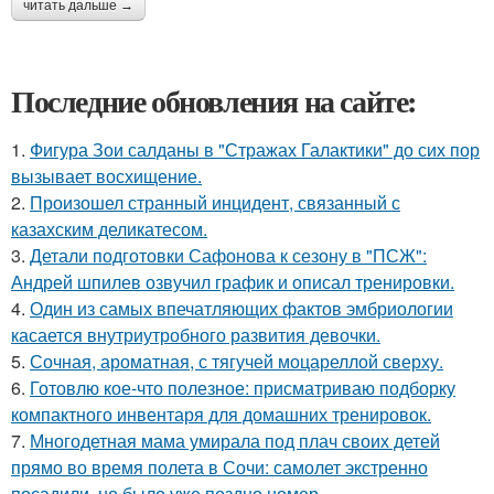
читать дальше →
Последние обновления на сайте:
1.
Фигура Зои салданы в "Стражах Галактики" до сих пор
вызывает восхищение.
2.
Произошел странный инцидент, связанный с
казахским деликатесом.
3.
Детали подготовки Сафонова к сезону в "ПСЖ":
Андрей шпилев озвучил график и описал тренировки.
4.
Один из самых впечатляющих фактов эмбриологии
касается внутриутробного развития девочки.
5.
Сочная, ароматная, с тягучей моцареллой сверху.
6.
Готовлю кое-что полезное: присматриваю подборку
компактного инвентаря для домашних тренировок.
7.
Многодетная мама умирала под плач своих детей
прямо во время полета в Сочи: самолет экстренно
посадили, но было уже поздно номер.