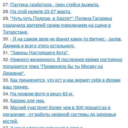
27.
Паутина сработала - гвен стейси выжила.
28.
На этой неделе 23-27 марта.
29.
"Чуть-чуть Подпою, и Хватит": Полина Гагарина
озадачила зрителей своим поведением на сцене в
Татарстане.
30.
- Я на самом деле не фанат каких-то фитнес - залов,
Джимов и всего этого остального.
31.
"Законы Настоящего Кота".
32.
Немного жизненного. В последнее время постоянно
попадается тема "Променяла бы ты Москву на
Деревню".
33.
Как тренируется, что ест и как держит себя в форме
ваш тренер.
34.
На первом фото я вешу 63 кг.
35.
Кардио для ума.
36.
Магний участвует более чем в 300 процессах в
организме - от работы нервной системы до здоровья
костей.
37.
У меня сложная ситуация в семье.