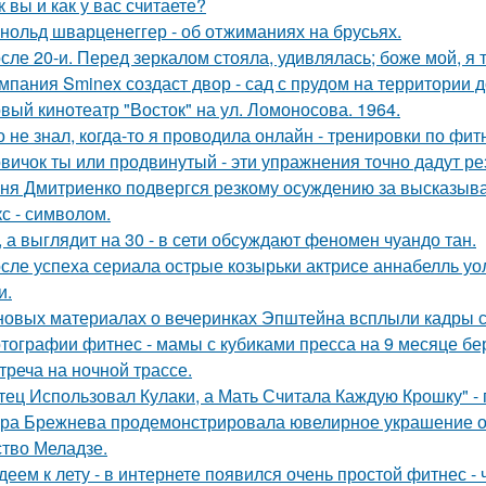
к вы и как у вас считаете?
нольд шварценеггер - об отжиманиях на брусьях.
сле 20-и. Перед зеркалом стояла, удивлялась; боже мой, я т
мпания Sminex создаст двор - сад с прудом на территории 
вый кинотеатр "Восток" на ул. Ломоносова. 1964.
о не знал, когда-то я проводила онлайн - тренировки по фит
вичок ты или продвинутый - эти упражнения точно дадут ре
ня Дмитриенко подвергся резкому осуждению за высказыва
кс - символом.
, а выглядит на 30 - в сети обсуждают феномен чуандо тан.
сле успеха сериала острые козырьки актрисе аннабелль уо
и.
новых материалах о вечеринках Эпштейна всплыли кадры
тографии фитнес - мамы с кубиками пресса на 9 месяце бе
треча на ночной трассе.
тец Использовал Кулаки, а Мать Считала Каждую Крошку" - 
ра Брежнева продемонстрировала ювелирное украшение от
ство Меладзе.
деем к лету - в интернете появился очень простой фитнес -