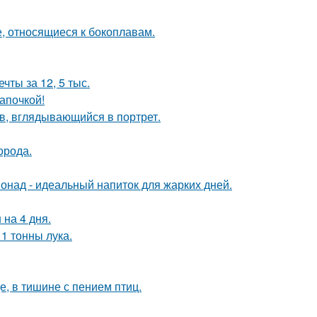
е, относящиеся к бокоплавам.
чты за 12, 5 тыс.
апочкой!
в, вглядывающийся в портрет.
орода.
над - идеальный напиток для жарких дней.
 на 4 дня.
1 тонны лука.
е, в тишине с пением птиц.