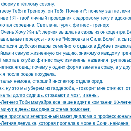
в форму к тёплому сезону.
твезу Тебя к Тренеру, он Тебя Починит": почему зал не лечи
ивет! Я - твой личный проводник к здоровому телу и вдох
лотая середина. Светлана туряк, фитнес - тренер:
 Очень Хочу Жить": лерчек вышла на связь из онкоцентра Б
авильные перекусы - это не "Морковка и Сила Воли", а сыто
астасия шубская кадры семейного отдыха в Дубае показала
ймали самую жизненную ситуацию, знакомую каждому трен
1 марта в клубах фитнес хаус изменены названия групповы
нетика ягодиц: почему у одних форма заметна сразу, а у друг
к я после родов похудела.
талья немова, старший инспектор отдела орид.
так, ну это мы уберем из гардероба, - говорит мне стилист,
ка ты долго сидишь, страдают и мозг, и вены.
-Летнего Тоби магуайра все чаще видят в компании 20-лет
 минут в день: как одна система помогает.
ера прислали электронный макет диплома о профессиональ
-Летняя девушка, которая пропала в море в Сочи, найдена.