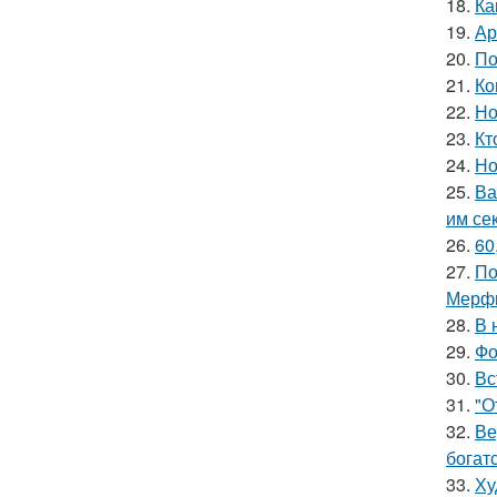
18.
Ка
19.
Ар
20.
По
21.
Ко
22.
Но
23.
Кт
24.
Но
25.
Ва
им се
26.
60
27.
По
Мерф
28.
В 
29.
Фо
30.
Вс
31.
"О
32.
Ве
богат
33.
Ху