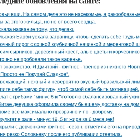
ледние обновления на сайте:
овьи вши. На самом деле это не насекомые, а ракообразны
ы за этого жильца, но не от всего сердца.
скала название тому, что делаю.
льская Барби уехала заграницу, чтобы сделать себе грудь ме
очный пирог с сочной клубничной начинкой и меренговой ш
сим сырников: деревянный крест, алые цветы и корчевнико
точно не пробовали такое варенье.
т знакомство. Я Дмитрий - фитнес - тренер из нижнего Новг
 Просто не Покупай Сладкое".
вежающий, нежный и невероятно вкусный бразильский лимо
пите себе такую фигуру, чтоб самой себе быть мотивацией.
лат с грибами "минус 5 кг"/готовлю сбалансированный ужин
Китае девушка оформила своему бывшему доставку на дом 
доме всё максимально прозрачно и по - доброму.
зультат в зале - минус 19, 5 кг жира за 6 месяцев!
крыли с девчонками фитнес - сезон, отметили его на природ
ня резко Соловьеву после его публикации ответила.