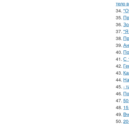
тело 
34.
"О
35.
Пр
36.
Зо
37.
"Я
38.
Пр
39.
Ан
40.
По
41.
С 
42.
Ге
43.
Ка
44.
На
45.
- 
46.
По
47.
50
48.
15
49.
Вч
50.
20