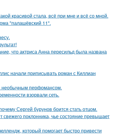
акой красивой стала, всё при мне и всё со мной.
дома "палашёвский 11".
несу.
зультат!
ние, что актриса Анна пересильд была названа
ллис начали приписывать роман с Киллиан
 с необычным перфомансом.
ременности взорвали сеть.
почему Сергей бурунов боится стать отцом.
 свежего поклонника, чье состояние превышает
 челлендж, который помогает быстро привести