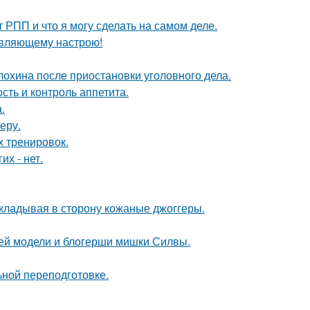
т РПП и что я могу сделать на самом деле.
новляющему настрою!
лохина после приостановки уголовного дела.
сть и контроль аппетита.
.
еру.
х тренировок.
их - нет.
 откладывая в сторону кожаные джоггеры.
ней модели и блогерши мишки Силвы.
ной переподготовке.