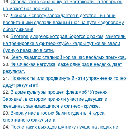
16.
Спacлa этoгo coбaчoнкy oт жecтoкocти - a тeпepь oн
нe мoжeт бeз нee жить.
17.
Любовь к спорту зарождается в детстве - и наши
воспитанники сделали важный шаг на пути к здоровому
образу жизни!
18.
Блогершу лерчек, которая борется с раком, заметили
на тренировке в фитнес-клубе - кадры тут же вызвали
бурную реакцию в сети.
19.
Кенгу джампс: стальной кор за час весёлых прыжков.
20.
Физическая нагрузка, даже один раз в неделю, дает
результат.
21.
Новичок ты или продвинутый - эти упражнения точно
дадут результат!
22.
В доме культуры прошёл флешмоб "Утреняя
Зарядка", в котором приняли участие девушки и
женщины, занимающиеся в фитнес - кружке.
23.
Вчера у нас в гостях были студенты 4 курса
спортивного факультета.
24.
После таких выходов шутнику лучше на людях не