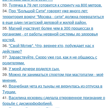
33.
Тулячка в 79 лет готовится к спринту на 800 метров.
34.
Про "Большой Сити" говорят уже много лет:
территория вокруг "Москва - сити" должна превратиться
в еще один гигантский деловой и жилой район.
35.
Магний участвует более чем в 300 процессах в
организме - от работы нервной системы до здоровья
костей.
36.
"Свой Мотив". Что, вернее кто, побуждает нас к
действию?
37.
Здравствуйте. Скоро уже год, как я не общаюсь с
родителями.
38.
У моей дочери родился сын.
39.
Можно ли заниматься спортом при мастопатии - моё
мнение.
40.
Врачебная чета из тынды не вернулась из отпуска в
Турции.
41.
Василина юсковец сделала откровенное признание о
борьбе с дисморфофобией.