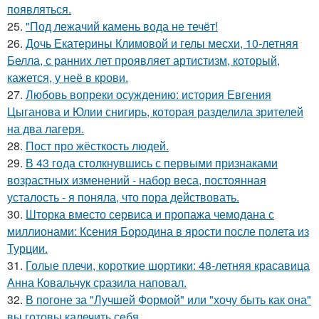
появляться.
25.
"Под лежачий камень вода не течёт!
26.
Дочь Екатерины Климовой и гелы месхи, 10-летняя
Белла, с ранних лет проявляет артистизм, который,
кажется, у неё в крови.
27.
Любовь вопреки осуждению: история Евгения
Цыганова и Юлии снигирь, которая разделила зрителей
на два лагеря.
28.
Пост про жёсткость людей.
29.
В 43 года столкнувшись с первыми признаками
возрастных изменений - набор веса, постоянная
усталость - я поняла, что пора действовать.
30.
Шторка вместо сервиса и пропажа чемодана с
миллионами: Ксения Бородина в ярости после полета из
Турции.
31.
Голые плечи, короткие шортики: 48-летняя красавица
Анна Ковальчук сразила наповал.
32.
В погоне за "Лучшей Формой" или "хочу быть как она"
вы готовы калечить себя ….