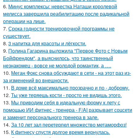
6.
Минус комплексы: невестка Наташи королевой
мелисса завершила реабилитацию после радикальной
операции на лице.
7.
Срока годности тренировочной программы не
существует.
8.
3 напитка для красоты и лёгкости.
9.
Полина Гагарина выложила "Первое Фото с Новым
Бойфрендом", а выяснилось, что таинственный
незнакомец - вовсе не молодой романтик, а ….
10.
Меган Фокс снова обсуждают в сети - на этот раз из-
за изменений во внешности.
11.
В доме всё максимально прозрачно и по - доброму.
12.
Ты уже теряешь кости - просто не видишь этого.
13.
Мы приводим себя в идеальную форму к лету с
помощью ИИ фитнес - тренера - F/AI разрывает соцсети
и заменит персонального тренера в зале.
14.
За 10 лет зал перетерпел множество метаморфоз!
15.
К фитнесу спустя долгое время вернулась.