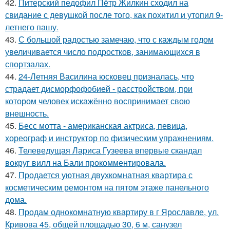
42.
Питерский педофил Пётр Жилкин сходил на
свидание с девушкой после того, как похитил и утопил 9-
летнего пашу.
43.
С большой радостью замечаю, что с каждым годом
увеличивается число подростков, занимающихся в
спортзалах.
44.
24-Летняя Василина юсковец призналась, что
страдает дисморфофобией - расстройством, при
котором человек искажённо воспринимает свою
внешность.
45.
Бесс мотта - американская актриса, певица,
хореограф и инструктор по физическим упражнениям.
46.
Телеведущая Лариса Гузеева впервые скандал
вокруг вилл на Бали прокомментировала.
47.
Продается уютная двухкомнатная квартира с
косметическим ремонтом на пятом этаже панельного
дома.
48.
Продам однокомнатную квартиру в г Ярославле, ул.
Кривова 45, общей площадью 30, 6 м, санузел