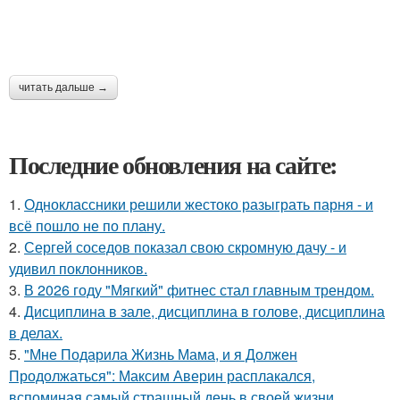
читать дальше →
Последние обновления на сайте:
1.
Одноклассники решили жестоко разыграть парня - и
всё пошло не по плану.
2.
Сергей соседов показал свою скромную дачу - и
удивил поклонников.
3.
В 2026 году "Мягкий" фитнес стал главным трендом.
4.
Дисциплина в зале, дисциплина в голове, дисциплина
в делах.
5.
"Мне Подарила Жизнь Мама, и я Должен
Продолжаться": Максим Аверин расплакался,
вспоминая самый страшный день в своей жизни.