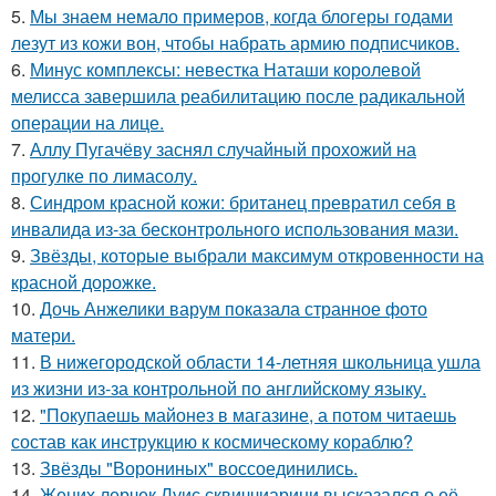
5.
Мы знаем немало примеров, когда блогеры годами
лезут из кожи вон, чтобы набрать армию подписчиков.
6.
Минус комплексы: невестка Наташи королевой
мелисса завершила реабилитацию после радикальной
операции на лице.
7.
Аллу Пугачёву заснял случайный прохожий на
прогулке по лимасолу.
8.
Синдром красной кожи: британец превратил себя в
инвалида из-за бесконтрольного использования мази.
9.
Звёзды, которые выбрали максимум откровенности на
красной дорожке.
10.
Дочь Анжелики варум показала странное фото
матери.
11.
В нижегородской области 14-летняя школьница ушла
из жизни из-за контрольной по английскому языку.
12.
"Покупаешь майонез в магазине, а потом читаешь
состав как инструкцию к космическому кораблю?
13.
Звёзды "Ворониных" воссоединились.
14.
Жених лерчек Луис сквиччиарини высказался о её