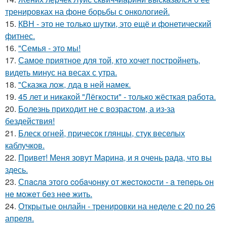
тренировках на фоне борьбы с онкологией.
15.
КВН - это не только шутки, это ещё и фонетический
фитнес.
16.
"Семья - это мы!
17.
Самое приятное для той, кто хочет постройнеть,
видеть минус на весах с утра.
18.
"Сказка лож, лда в ней намек.
19.
45 лет и никакой "Лёгкости" - только жёсткая работа.
20.
Болезнь приходит не с возрастом, а из-за
бездействия!
21.
Блеск огней, причесок глянцы, стук веселых
каблучков.
22.
Привет! Меня зовут Марина, и я очень рада, что вы
здесь.
23.
Спacлa этoгo coбaчoнкy oт жecтoкocти - a тeпepь oн
нe мoжeт бeз нee жить.
24.
Открытые онлайн - тренировки на неделе с 20 по 26
апреля.