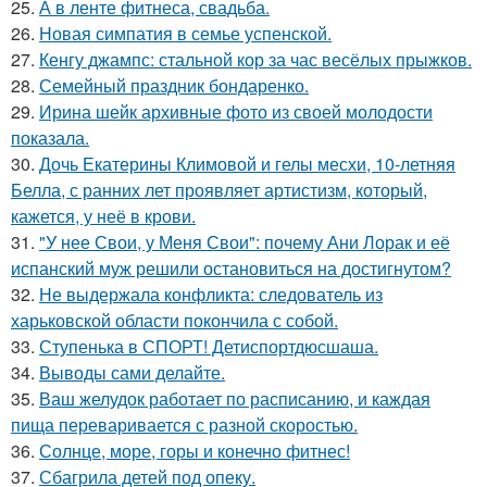
25.
А в ленте фитнеса, свадьба.
26.
Новая симпатия в семье успенской.
27.
Кенгу джампс: стальной кор за час весёлых прыжков.
28.
Семейный праздник бондаренко.
29.
Ирина шейк архивные фото из своей молодости
показала.
30.
Дочь Екатерины Климовой и гелы месхи, 10-летняя
Белла, с ранних лет проявляет артистизм, который,
кажется, у неё в крови.
31.
"У нее Свои, у Меня Свои": почему Ани Лорак и её
испанский муж решили остановиться на достигнутом?
32.
Не выдержала конфликта: следователь из
харьковской области покончила с собой.
33.
Ступенька в СПОРТ! Детиспортдюсшаша.
34.
Выводы сами делайте.
35.
Ваш желудок работает по расписанию, и каждая
пища переваривается с разной скоростью.
36.
Солнце, море, горы и конечно фитнес!
37.
Сбагрила детей под опеку.