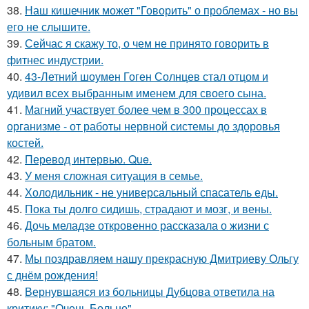
38.
Наш кишечник может "Говорить" о проблемах - но вы
его не слышите.
39.
Сейчас я скажу то, о чем не принято говорить в
фитнес индустрии.
40.
43-Летний шоумен Гоген Солнцев стал отцом и
удивил всех выбранным именем для своего сына.
41.
Магний участвует более чем в 300 процессах в
организме - от работы нервной системы до здоровья
костей.
42.
Перевод интервью. Que.
43.
У меня сложная ситуация в семье.
44.
Холодильник - не универсальный спасатель еды.
45.
Пока ты долго сидишь, страдают и мозг, и вены.
46.
Дочь меладзе откровенно рассказала о жизни с
больным братом.
47.
Мы поздравляем нашу прекрасную Дмитриеву Ольгу
с днём рождения!
48.
Вернувшаяся из больницы Дубцова ответила на
критику: "Очень Больно".