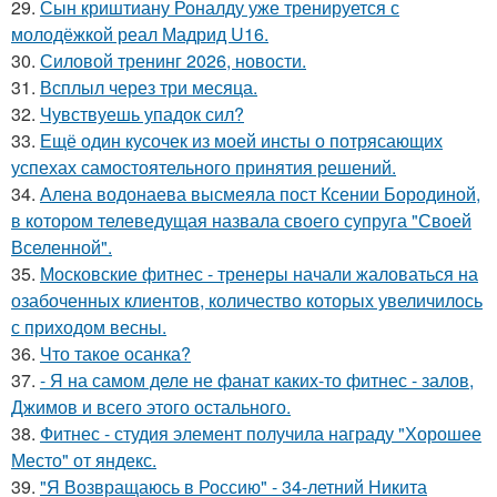
29.
Сын криштиану Роналду уже тренируется с
молодёжкой реал Мадрид U16.
30.
Силовой тренинг 2026, новости.
31.
Всплыл через три месяца.
32.
Чувствуешь упадок сил?
33.
Ещё один кусочек из моей инсты о потрясающих
успехах самостоятельного принятия решений.
34.
Алена водонаева высмеяла пост Ксении Бородиной,
в котором телеведущая назвала своего супруга "Своей
Вселенной".
35.
Московские фитнес - тренеры начали жаловаться на
озабоченных клиентов, количество которых увеличилось
с приходом весны.
36.
Что такое осанка?
37.
- Я на самом деле не фанат каких-то фитнес - залов,
Джимов и всего этого остального.
38.
Фитнес - студия элемент получила награду "Хорошее
Место" от яндекс.
39.
"Я Возвращаюсь в Россию" - 34-летний Никита