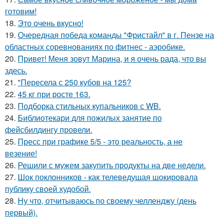
готовим!
18.
Это очень вкусно!
19.
Очередная победа команды "Фристайл" в г. Пензе на
областных соревнованиях по фитнес - аэробике.
20.
Привет! Меня зовут Марина, и я очень рада, что вы
здесь.
21.
"Пересела с 250 кубов на 125?
22.
45 кг при росте 163.
23.
Подборка стильных купальников с WB.
24.
Библиотекари для пожилых занятие по
фейсбилдингу провели.
25.
Пресс при графике 5/5 - это реальность, а не
везение!
26.
Решили с мужем закупить продукты на две недели.
27.
Шок поклонников - как телеведущая шокировала
публику своей худобой.
28.
Ну что, отчитываюсь по своему челленджу (день
первый).