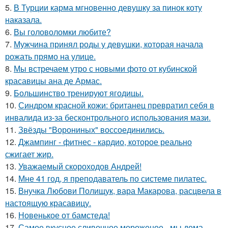
5.
В Турции карма мгновенно девушку за пинок коту
наказала.
6.
Вы головоломки любите?
7.
Мужчина принял роды у девушки, которая начала
рожать прямо на улице.
8.
Мы встречаем утро с новыми фото от кубинской
красавицы ана де Армас.
9.
Большинство тренируют ягодицы.
10.
Синдром красной кожи: британец превратил себя в
инвалида из-за бесконтрольного использования мази.
11.
Звёзды "Ворониных" воссоединились.
12.
Джампинг - фитнес - кардио, которое реально
сжигает жир.
13.
Уважаемый скороходов Андрей!
14.
Мне 41 год, я преподаватель по системе пилатес.
15.
Внучка Любови Полищук, вара Макарова, расцвела в
настоящую красавицу.
16.
Новенькое от бамстеда!
17.
Самое вкусное сливочное мороженое - мы дома