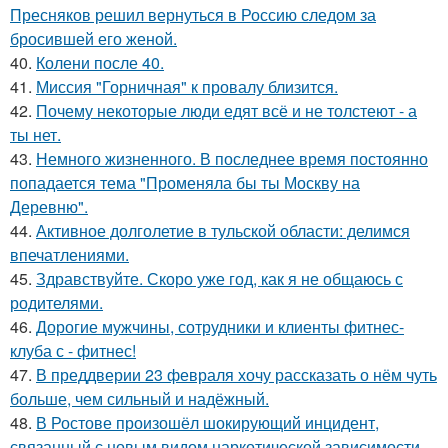
Пресняков решил вернуться в Россию следом за
бросившей его женой.
40.
Колени после 40.
41.
Миссия "Горничная" к провалу близится.
42.
Почему некоторые люди едят всё и не толстеют - а
ты нет.
43.
Немного жизненного. В последнее время постоянно
попадается тема "Променяла бы ты Москву на
Деревню".
44.
Активное долголетие в тульской области: делимся
впечатлениями.
45.
Здравствуйте. Скоро уже год, как я не общаюсь с
родителями.
46.
Дорогие мужчины, сотрудники и клиенты фитнес-
клуба с - фитнес!
47.
В преддверии 23 февраля хочу рассказать о нём чуть
больше, чем сильный и надёжный.
48.
В Ростове произошёл шокирующий инцидент,
связанный с новым видом наркотической зависимости.