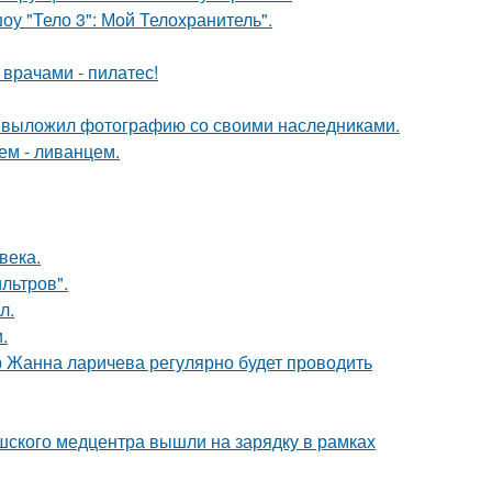
оу "Тело 3": Мой Телохранитель".
врачами - пилатес!
в выложил фотографию со своими наследниками.
ем - ливанцем.
века.
льтров".
л.
.
 Жанна ларичева регулярно будет проводить
шского медцентра вышли на зарядку в рамках