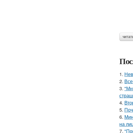
читат
Пос
1.
Нев
2.
Все
3.
"Мн
страш
4.
Вто
5.
Поч
6.
Мин
на ли
7.
"По