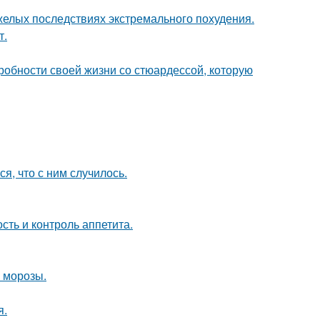
желых последствиях экстремального похудения.
т.
робности своей жизни со стюардессой, которую
, что с ним случилось.
сть и контроль аппетита.
 морозы.
я.