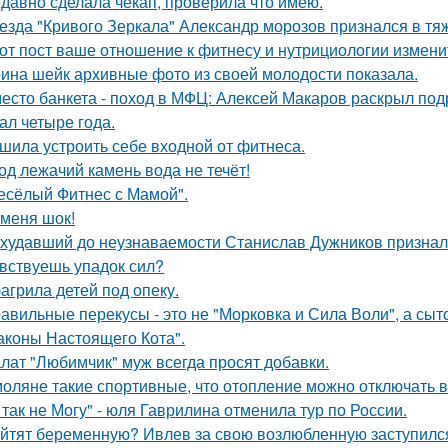
давно сделала чекап, проверила что имею.
езда "Кривого Зеркала" Александр морозов признался в тя
от пост ваше отношение к фитнесу и нутрициологии измени
ина шейк архивные фото из своей молодости показала.
есто банкета - поход в МФЦ: Алексей Макаров раскрыл под
ал четыре года.
шила устроить себе входной от фитнеса.
од лежачий камень вода не течёт!
есёлый Фитнес с Мамой".
 меня шок!
худавший до неузнаваемости Станислав Дужников признался
вствуешь упадок сил?
агрила детей под опеку.
авильные перекусы - это не "Морковка и Сила Воли", а сыто
аконы Настоящего Кота".
лат "Любимчик" муж всегда просят добавки.
оляне такие спортивные, что отопление можно отключать в
 так не Могу" - юля Гаврилина отменила тур по России.
йтят беременную? Ивлев за свою возлюбленную заступилс