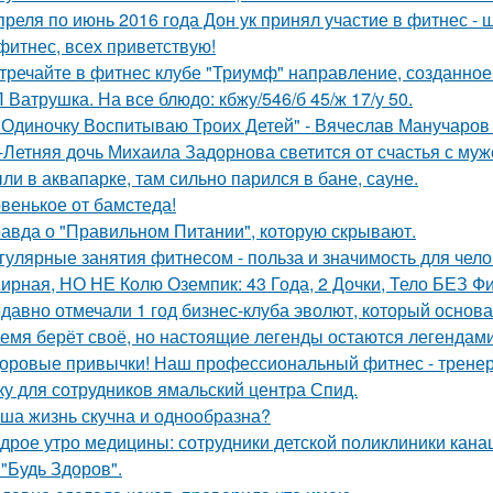
преля по июнь 2016 года Дон ук принял участие в фитнес - ш
 фитнес, всех приветствую!
тречайте в фитнес клубе "Триумф" направление, созданное 
 Ватрушка. На все блюдо: кбжу/546/б 45/ж 17/у 50.
 Одиночку Воспитываю Троих Детей" - Вячеслав Манучаро
-Летняя дочь Михаила Задорнова светится от счастья с муж
ли в аквапарке, там сильно парился в бане, сауне.
венькое от бамстеда!
авда о "Правильном Питании", которую скрывают.
гулярные занятия фитнесом - польза и значимость для чело
ирная, НО НЕ Колю Оземпик: 43 Года, 2 Дочки, Тело БЕЗ Фи
давно отмечали 1 год бизнес-клуба эволют, который основа
емя берёт своё, но настоящие легенды остаются легендами
оровые привычки! Наш профессиональный фитнес - тренер
ку для сотрудников ямальский центра Спид.
ша жизнь скучна и однообразна?
дрое утро медицины: сотрудники детской поликлиники кана
 "Будь Здоров".