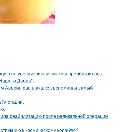
ацию по увеличению челюсти и преобразилась.
Нашего Двора".
им Аверин расплакался, вспоминая самый
 IV стадии.
ию.
шила реабилитацию после радикальной операции
нструкцию к космическому кораблю?