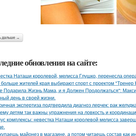
ь дальше →
ледние обновления на сайте:
естка Наташи королевой, мелисса Глушко, перенесла опер
 больше жителей края выбирают спорт с проектом "Тренер 
е Подарила Жизнь Мама, и я Должен Продолжаться": Макс
ный день в своей жизни.
ричная экспертиза подтвердила диагноз лерчек: рак желудка
ему детям так важны упражнения на ловкость и координац
ус комплексы: невестка Наташи королевой мелисса завер
це.
купаешь майонез в магазине, а потом читаешь состав как и