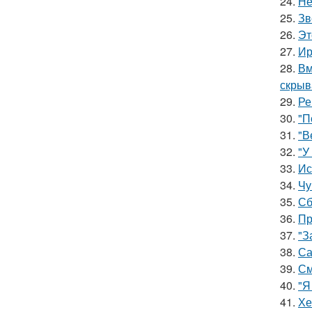
24.
Не
25.
Зв
26.
Эт
27.
Ир
28.
Вм
скрыв
29.
Ре
30.
"П
31.
"В
32.
"У
33.
Ис
34.
Чу
35.
Сб
36.
Пр
37.
"З
38.
Са
39.
См
40.
"Я
41.
Хе