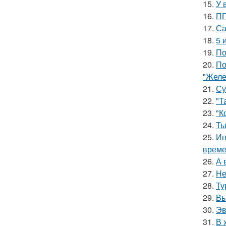
15.
У 
16.
ПП
17.
Са
18.
5 
19.
По
20.
По
"Желе
21.
Су
22.
"Т
23.
"К
24.
Ты
25.
Ин
време
26.
А 
27.
Не
28.
Ту
29.
Вы
30.
Эв
31.
В 