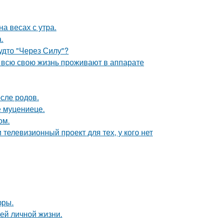
на весах с утра.
.
будто "Через Силу"?
е всю свою жизнь проживают в аппарате
сле родов.
е муцениеце.
ом.
телевизионный проект для тех, у кого нет
фры.
ей личной жизни.