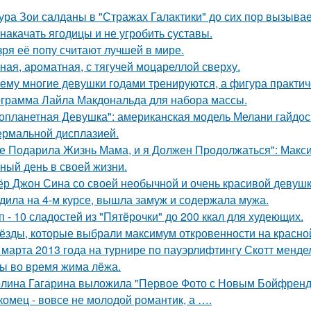
ура Зои салданы в "Стражах Галактики" до сих пор вызыва
 накачать ягодицы и не угробить суставы.
зря её попу считают лучшей в мире.
ная, ароматная, с тягучей моцареллой сверху.
ему многие девушки годами тренируются, а фигура практич
грамма Лайла Макдональда для набора массы.
опланетная Девушка": американская модель Мелани гайдос 
ермальной дисплазией.
е Подарила Жизнь Мама, и я Должен Продолжаться": Макс
ный день в своей жизни.
ёр Джон Сина со своей необычной и очень красивой девушк
дила на 4-м курсе, вышла замуж и содержала мужа.
п - 10 сладостей из "Пятёрочки" до 200 ккал для худеющих.
ёзды, которые выбрали максимум откровенности на красно
 марта 2013 года на турнире по пауэрлифтингу Скотт менд
 во время жима лёжа.
лина Гагарина выложила "Первое Фото с Новым Бойфрендо
комец - вовсе не молодой романтик, а ….