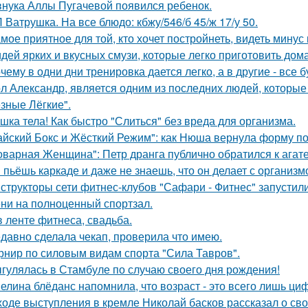
внука Аллы Пугачевой появился ребенок.
 Ватрушка. На все блюдо: кбжу/546/б 45/ж 17/у 50.
мое приятное для той, кто хочет постройнеть, видеть минус 
идей ярких и вкусных смузи, которые легко приготовить дома
чему в одни дни тренировка дается легко, а в другие - все 
л Александр, является одним из последних людей, которы
зные Лёгкие".
шка тела! Как быстро "Слиться" без вреда для организма.
айский Бокс и Жёсткий Режим": как Нюша вернула форму по
оварная Женщина": Петр дранга публично обратился к агат
 пьёшь каркаде и даже не знаешь, что он делает с организм
структоры сети фитнес-клубов "Сафари - Фитнес" запустили 
ни на полноценный спортзал.
в ленте фитнеса, свадьба.
давно сделала чекап, проверила что имею.
рнир по силовым видам спорта "Сила Тавров".
гулялась в Стамбуле по случаю своего дня рождения!
елина блёданс напомнила, что возраст - это всего лишь ци
ходе выступления в кремле Николай басков рассказал о сво