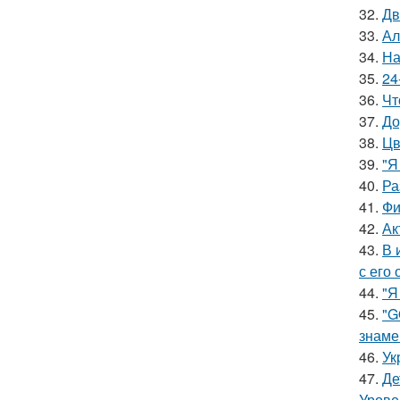
32.
Дв
33.
Ал
34.
На
35.
24
36.
Чт
37.
До
38.
Цв
39.
"Я
40.
Ра
41.
Фи
42.
Ак
43.
В 
с его
44.
"Я
45.
"G
знаме
46.
Ук
47.
Де
Урове