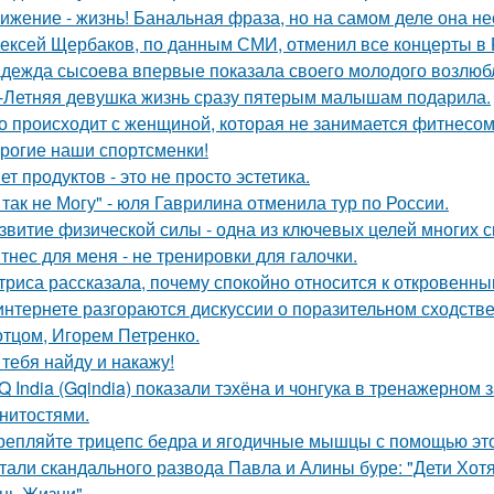
ижение - жизнь! Банальная фраза, но на самом деле она не
ексей Щербаков, по данным СМИ, отменил все концерты в Р
дежда сысоева впервые показала своего молодого возлюб
-Летняя девушка жизнь сразу пятерым малышам подарила.
о происходит с женщиной, которая не занимается фитнесо
рогие наши спортсменки!
ет продуктов - это не просто эстетика.
 так не Могу" - юля Гаврилина отменила тур по России.
звитие физической силы - одна из ключевых целей многих 
тнес для меня - не тренировки для галочки.
триса рассказала, почему спокойно относится к откровенным 
интернете разгораются дискуссии о поразительном сходств
 отцом, Игорем Петренко.
 тебя найду и накажу!
Q India (Gqindia) показали тэхёна и чонгука в тренажерном
нитостями.
репляйте трицепс бедра и ягодичные мышцы с помощью это
тали скандального развода Павла и Алины буре: "Дети Хот
нь Жизни".