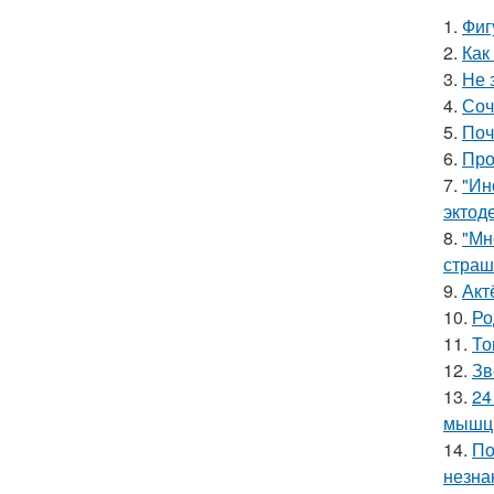
1.
Фиг
2.
Как
3.
Не 
4.
Соч
5.
Поч
6.
Про
7.
"Ин
эктод
8.
"Мн
страш
9.
Акт
10.
Ро
11.
То
12.
Зв
13.
24
мышцы
14.
По
незна