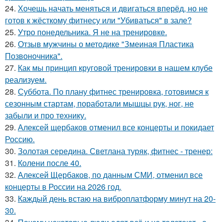
24.
Хочешь начать меняться и двигаться вперёд, но не
готов к жёсткому фитнесу или "Убиваться" в зале?
25.
Утро понедельника. Я не на тренировке.
26.
Отзыв мужчины о методике "Змеиная Пластика
Позвоночника".
27.
Как мы принцип круговой тренировки в нашем клубе
реализуем.
28.
Суббота. По плану фитнес тренировка, готовимся к
сезонным стартам, поработали мышцы рук, ног, не
забыли и про технику.
29.
Алексей щербаков отменил все концерты и покидает
Россию.
30.
Золотая середина. Светлана туряк, фитнес - тренер:
31.
Колени после 40.
32.
Алексей Щербаков, по данным СМИ, отменил все
концерты в России на 2026 год.
33.
Каждый день встаю на виброплатформу минут на 20-
30.