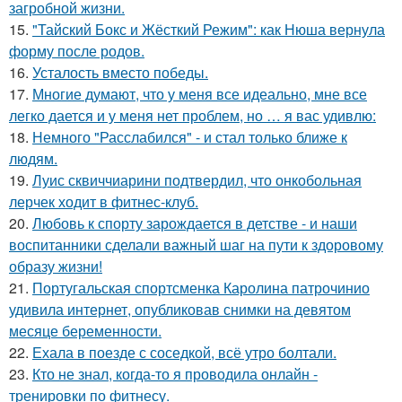
загробной жизни.
15.
"Тайский Бокс и Жёсткий Режим": как Нюша вернула
форму после родов.
16.
Усталость вместо победы.
17.
Многие думают, что у меня все идеально, мне все
легко дается и у меня нет проблем, но … я вас удивлю:
18.
Немного "Расслабился" - и стал только ближе к
людям.
19.
Луис сквиччиарини подтвердил, что онкобольная
лерчек ходит в фитнес-клуб.
20.
Любовь к спорту зарождается в детстве - и наши
воспитанники сделали важный шаг на пути к здоровому
образу жизни!
21.
Португальская спортсменка Каролина патрочинио
удивила интернет, опубликовав снимки на девятом
месяце беременности.
22.
Ехала в поезде с соседкой, всё утро болтали.
23.
Кто не знал, когда-то я проводила онлайн -
тренировки по фитнесу.