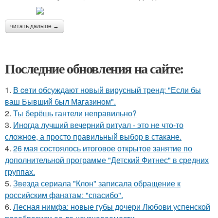
читать дальше →
Последние обновления на сайте:
1.
В ceти обсуждают новый вирусный тренд: "Если бы
ваш Бывший был Магазином".
2.
Ты берёшь гантели неправильно?
3.
Иногда лучший вечерний ритуал - это не что-то
сложное, а просто правильный выбор в стакане.
4.
26 мая состоялось итоговое открытое занятие по
дополнительной программе "Детский Фитнес" в средних
группах.
5.
Звезда сериала "Клон" записала обращение к
российским фанатам: "спасибо".
6.
Лесная нимфа: новые губы дочери Любови успенской