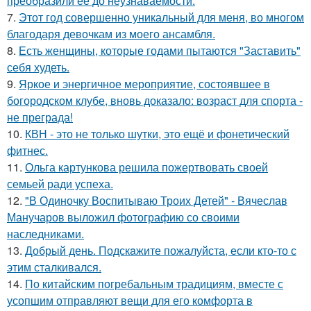
преобразили ее до неузнаваемости.
7.
Этот год совершенно уникальный для меня, во многом
благодаря девочкам из моего ансамбля.
8.
Есть женщины, которые годами пытаются "Заставить"
себя худеть.
9.
Яркое и энергичное мероприятие, состоявшее в
богородском клубе, вновь доказало: возраст для спорта -
не преграда!
10.
КВН - это не только шутки, это ещё и фонетический
фитнес.
11.
Ольга картункова решила пожертвовать своей
семьей ради успеха.
12.
"В Одиночку Воспитываю Троих Детей" - Вячеслав
Манучаров выложил фотографию со своими
наследниками.
13.
Добрый день. Подскaжите пожалуйста, если кто-то с
этим сталкивался.
14.
По китайским погребальным традициям, вместе с
усопшим отправляют вещи для его комфорта в