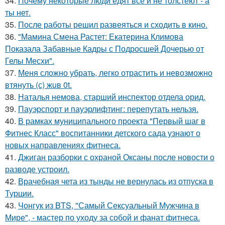
34.
Почему некоторые люди едят всё и не толстеют - а
ты нет.
35.
После работы решил развеяться и сходить в кино.
36.
"Мамина Смена Растет: Екатерина Климова
Показала Забавные Кадры с Подросшей Дочерью от
Гелы Месхи".
37.
Меня сложно убрать, легко отрастить и невозможно
втянуть (с) жuв 0t.
38.
Наталья немова, старший инспектор отдела орид.
39.
Пауэрспорт и пауэрлифтинг: перепутать нельзя.
40.
В рамках муниципального проекта "Первый шаг в
Фитнес Класс" воспитанники детского сада узнают о
новых направлениях фитнеса.
41.
Джиган разборки с охраной Оксаны после новости о
разводе устроил.
42.
Врачебная чета из тынды не вернулась из отпуска в
Турции.
43.
Чонгук из BTS, "Самый Сексуальный Мужчина в
Мире", - мастер по уходу за собой и фанат фитнеса.