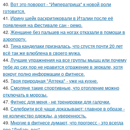
40.
Вот это поворот - "Императрица" к новой роли
готовится.
41.
Ирину шейк раскритиковали в Италии после её
появления на фестивале сан - ремо.
42.
Женщине без пальцев на ногах отказали в помощи в
аэропорту.
43.
Тина канделаки призналась, что спустя почти 20 лет
всё так же влюблена в своего мужа.
44.
Лучшие упражнения на все группы мышц или почему
тебе до сих пор не нравится отражение в зеркале, хотя
вокруг полно информации о фитнесе.
45.
Твоя природная "Аптека" - уже на кухне.
46.
Смоляне такие спортивные, что отопление можно
отключать в морозы.
47.
Фитнес для меня - не тренировки для галочки.
48.
Селебрити всё чаще доказывают: главное в образе -
не количество одежды, а уверенность.
49.
Многие в фитнесе думают, что прогресс - это всегда
про "Добавь вес".