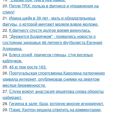
20.
Петли TRX: польза в фитнесе и упражнения на
спину!
21.
Ирина шейк в 39 лет - мать и обладательница
фигуры, о которой мечтают модели вдвое моложе.
22.
К фитнесу спустя долгое время вернулась.
23.
"Держится Бодрячком" - появились новости о
состоянии здоровья 46-летнего футболиста Евгения
Алдонина.
24.
Блеск огней, причесок глянцы, стук веселых
каблучков.
25.
45 кг при росте 163.
26.
Португальская спортсменка Каролина патрочинио
удивила интернет, опубликовав снимки на девятом
месяце беременности.
27.
Слухи вокруг анастасия решетова снова обороты
набирают.
28.
Гигиена в зале: база, которую многие игнорируют.
29.
Пэрис Хилтон решила ответить на комментарии,