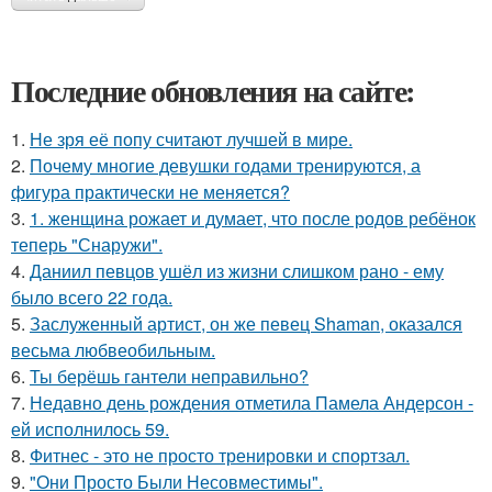
Последние обновления на сайте:
1.
Не зря её попу считают лучшей в мире.
2.
Почему многие девушки годами тренируются, а
фигура практически не меняется?
3.
1. женщина рожает и думает, что после родов ребёнок
теперь "Снаружи".
4.
Даниил певцов ушёл из жизни слишком рано - ему
было всего 22 года.
5.
Заслуженный артист, он же певец Shaman, оказался
весьма любвеобильным.
6.
Ты берёшь гантели неправильно?
7.
Недавно день рождения отметила Памела Андерсон -
ей исполнилось 59.
8.
Фитнес - это не просто тренировки и спортзал.
9.
"Они Просто Были Несовместимы".