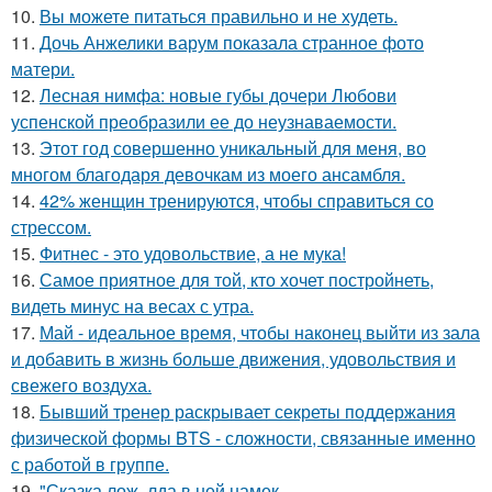
10.
Вы можете питаться правильно и не худеть.
11.
Дочь Анжелики варум показала странное фото
матери.
12.
Лесная нимфа: новые губы дочери Любови
успенской преобразили ее до неузнаваемости.
13.
Этот год совершенно уникальный для меня, во
многом благодаря девочкам из моего ансамбля.
14.
42% женщин тренируются, чтобы справиться со
стрессом.
15.
Фитнес - это удовольствие, а не мука!
16.
Самое приятное для той, кто хочет постройнеть,
видеть минус на весах с утра.
17.
Май - идеальное время, чтобы наконец выйти из зала
и добавить в жизнь больше движения, удовольствия и
свежего воздуха.
18.
Бывший тренер раскрывает секреты поддержания
физической формы BTS - сложности, связанные именно
с работой в группе.
19.
"Сказка лож, лда в ней намек.