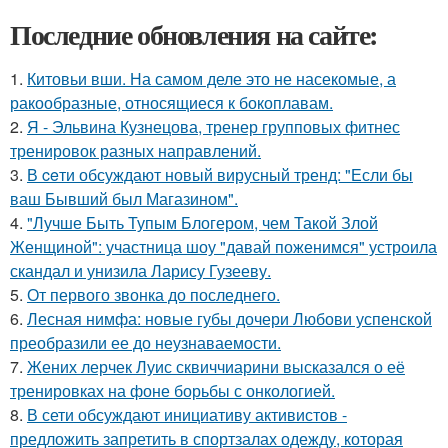
Последние обновления на сайте:
1.
Китовьи вши. На самом деле это не насекомые, а
ракообразные, относящиеся к бокоплавам.
2.
Я - Эльвина Кузнецова, тренер групповых фитнес
тренировок разных направлений.
3.
В ceти обсуждают новый вирусный тренд: "Если бы
ваш Бывший был Магазином".
4.
"Лучше Быть Тупым Блогером, чем Такой Злой
Женщиной": участница шоу "давай поженимся" устроила
скандал и унизила Ларису Гузееву.
5.
От первого звонка до последнего.
6.
Лесная нимфа: новые губы дочери Любови успенской
преобразили ее до неузнаваемости.
7.
Жених лерчек Луис сквиччиарини высказался о её
тренировках на фоне борьбы с онкологией.
8.
В сети обсуждают инициативу активистов -
предложить запретить в спортзалах одежду, которая