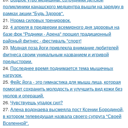
поликлиники канашского медцентра вышли на зарядку в
рамках акции "Будь Здоров".
21.
Норма силовых тренировок.
22.
4 апреля в предверии всемирного дня здоровья на
базе фок "Родники - Арена" прошел традиционный
районый фитнес - фестиваль "спорт!
23.
Модная поза йоги привлекла внимание любителей
фитнеса своим уникальным названием и игривой
предыстории.
24.
Последнее время поднимается тема мышечных
нагрузок.
25.
Фейс йога - это гимнастика для мышц лица, которая
помогает сохранить молодость и улучшить вид кожи без
уколов и операций.
26.
Чувствуешь упадок сил?
27.
Алена водонаева высмеяла пост Ксении Бородиной,
в котором телеведущая назвала своего супруга "Своей
Вселенной".