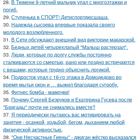
28.
В Тюмени 9-летний мальчик упал с многоэтажки и
погиб.
29.
Ступенька в СПОРТ! Детиспортдюсшаша.
30.
Надежда сысоева впервые показала своего
молодого возлюбленного.
31.
В Сети обсуждают внешний вид виктории макарской.
32.
Бедных детей четырехлапый "Малыш растерзал".
33.
Люди, которые по долгу службы постоянно
сталкиваются со смертью, рано или поздно встречаются
с вещами, которые трудно объяснить логикой.
34.
Подросток упал с 16-го этажа в Домодедово во
время мытья окон и … выжил благодаря сугробу.
35.
Фитнес бомба - мамочки!
36.
Почему Сергей Безруков и Екатерина Гусева после
"Бригады" почти не снимались вместе?
37.
Я периодически пытаюсь вас мотивировать на
занятия - осанкой, ходьбой, бегом, дыханием любой
физической активностью.
38.
"Они Несчастные Гиены" - джиган жёстко высказался