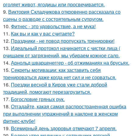
оголяет живот, ягодицы или просвечивается.
9.
Виктория Складчикова откровенно рассказала со
сцены о разводе с состоятельным супругом.
10.
Фитнес - это удовольствие, а не мука!
11.
Как вы и как у вас считаете?
12.
Праздники - не повод пропускать тренировки!
13.
Идеальный протокол начинается с чистки лица (
очищаем от загрязнений, мы убираем кожное сало.
14.
Арнольд шварценеггер - об отжиманиях на брусьях.
15.
Секреты мотивации: как заставить себя
тренироваться даже когда нет сил и не сорваться.
16.
Поездки весной в Киров уже стали доброй
традицией, помогают перезагрузиться.
17.
Богословие гряных рук.
18.
Отгадайте, какая самая распространенная ошибка
при выполнении упражнений в наклоне в женском
фитнес-клубе!
19.
Всемирный день здоровья отмечают 7 апреля.
20.
Бодрое утро медицины: сотрудники детской