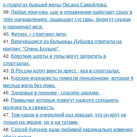
о подругах бывшей жены Оксана Самойлова.
39.
Любая прогулка, шаг и упражнение работают сразу в
трёх направлениях: защищают суставы, берегут сердце
и тренируют мозг.
40.
Фитнес + стретчинг дети.
41.
Вернувшаяся из больницы Дубцова ответила на
критику: "Очень Больно".
42.
Короткие шорты и топы могут запретить в
спортзалах.
43.
В России хотят ввести дресс - код в спортзалах.
44.
Курские журналисты помогли пенсионерке, которая 4
месяца жила без дома.
45.
Здоровье в порядке - спасибо зарядке.
46.
Привычки, которые помогут надолго сохранить
молодость и свежесть.
47.
Том харди в очередной раз доказал, что он крут не
только на экране, но и на татами.
48.
Сергей бурунов ради любимой кардинально изменил
образ жизни.