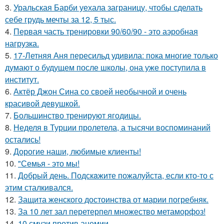
3.
Уральская Барби уехала заграницу, чтобы сделать
себе грудь мечты за 12, 5 тыс.
4.
Первая часть тренировки 90/60/90 - это аэробная
нагрузка.
5.
17-Летняя Аня пересильд удивила: пока многие только
думают о будущем после школы, она уже поступила в
институт.
6.
Актёр Джон Сина со своей необычной и очень
красивой девушкой.
7.
Большинство тренируют ягодицы.
8.
Неделя в Турции пролетела, а тысячи воспоминаний
остались!
9.
Дорогие наши, любимые клиенты!
10.
"Семья - это мы!
11.
Добрый день. Подскaжите пожалуйста, если кто-то с
этим сталкивался.
12.
Защита женского достоинства от марии погребняк.
13.
За 10 лет зал перетерпел множество метаморфоз!
14.
10 смузи против анемии.