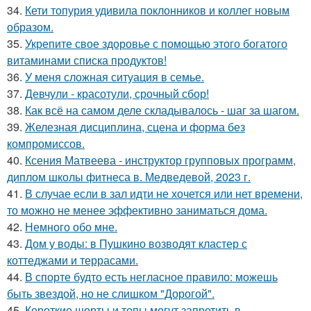
34.
Кети топурия удивила поклонников и коллег новым
образом.
35.
Укрепите свое здоровье с помощью этого богатого
витаминами списка продуктов!
36.
У меня сложная ситуация в семье.
37.
Девчули - красотули, срочный сбор!
38.
Как всё на самом деле складывалось - шаг за шагом.
39.
Железная дисциплина, сцена и форма без
компромиссов.
40.
Ксения Матвеева - инструктор групповых программ,
диплом школы фитнеса в. Медведевой, 2023 г.
41.
В случае если в зал идти не хочется или нет времени,
то можно не менее эффективно заниматься дома.
42.
Немного обо мне.
43.
Дом у воды: в Пушкино возводят кластер с
коттеджами и террасами.
44.
В спорте будто есть негласное правило: можешь
быть звездой, но не слишком "Дорогой".
45.
Короткие шорты и топы могут запретить в