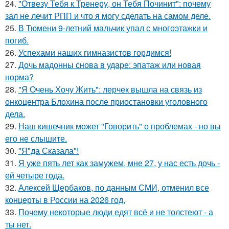
24.
"Отвезу Тебя к Тренеру, он Тебя Починит": почему
зал не лечит РПП и что я могу сделать на самом деле.
25.
В Тюмени 9-летний мальчик упал с многоэтажки и
погиб.
26.
Успехами наших гимназистов гордимся!
27.
Дочь мадонны снова в ударе: эпатаж или новая
норма?
28.
"Я Очень Хочу Жить": лерчек вышла на связь из
онкоцентра Блохина после приостановки уголовного
дела.
29.
Наш кишечник может "Говорить" о проблемах - но вы
его не слышите.
30.
"Я"да Сказала"!
31.
Я уже пять лет как замужем, мне 27, у нас есть дочь -
ей четыре года.
32.
Алексей Щербаков, по данным СМИ, отменил все
концерты в России на 2026 год.
33.
Почему некоторые люди едят всё и не толстеют - а
ты нет.