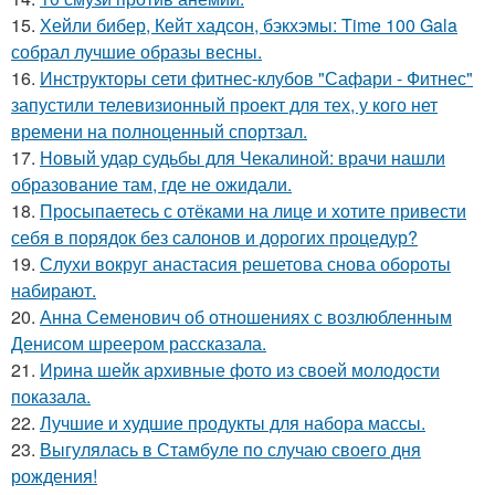
15.
Хейли бибер, Кейт хадсон, бэкхэмы: Time 100 Gala
собрал лучшие образы весны.
16.
Инструкторы сети фитнес-клубов "Сафари - Фитнес"
запустили телевизионный проект для тех, у кого нет
времени на полноценный спортзал.
17.
Новый удар судьбы для Чекалиной: врачи нашли
образование там, где не ожидали.
18.
Просыпаетесь с отёками на лице и хотите привести
себя в порядок без салонов и дорогих процедур?
19.
Слухи вокруг анастасия решетова снова обороты
набирают.
20.
Анна Семенович об отношениях с возлюбленным
Денисом шреером рассказала.
21.
Ирина шейк архивные фото из своей молодости
показала.
22.
Лучшие и худшие продукты для набора массы.
23.
Выгулялась в Стамбуле по случаю своего дня
рождения!