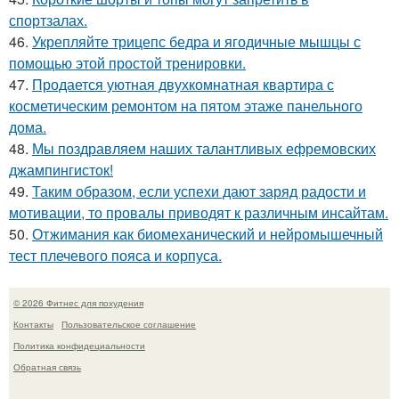
спортзалах.
46.
Укрепляйте трицепс бедра и ягодичные мышцы с
помощью этой простой тренировки.
47.
Продается уютная двухкомнатная квартира с
косметическим ремонтом на пятом этаже панельного
дома.
48.
Мы поздравляем наших талантливых ефремовских
джампингисток!
49.
Таким образом, если успехи дают заряд радости и
мотивации, то провалы приводят к различным инсайтам.
50.
Отжимания как биомеханический и нейромышечный
тест плечевого пояса и корпуса.
© 2026 Фитнес для похудения
Контакты
Пользовательское соглашение
Политика конфидециальности
Обратная связь