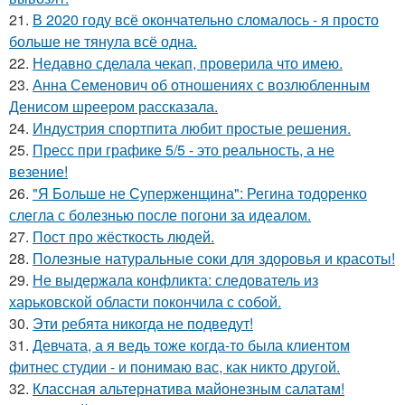
21.
В 2020 году всё окончательно сломалось - я просто
больше не тянула всё одна.
22.
Недавно сделала чекап, проверила что имею.
23.
Анна Семенович об отношениях с возлюбленным
Денисом шреером рассказала.
24.
Индустрия спортпита любит простые решения.
25.
Пресс при графике 5/5 - это реальность, а не
везение!
26.
"Я Больше не Суперженщина": Регина тодоренко
слегла с болезнью после погони за идеалом.
27.
Пост про жёсткость людей.
28.
Полезные натуральные соки для здоровья и красоты!
29.
Не выдержала конфликта: следователь из
харьковской области покончила с собой.
30.
Эти ребята никогда не подведут!
31.
Девчата, а я ведь тоже когда-то была клиентом
фитнес студии - и понимаю вас, как никто другой.
32.
Классная альтернатива майонезным салатам!