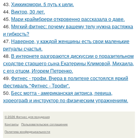
43.
Хиккикомори. 5 путь к цели.
44.
Виктор, 30 лет.
45.
Мари краймбрери откровенно рассказала о даве.
46.
Мягкий фитнес: почему вашему телу нужна растяжка
и гибкость?
47.
Наверное, у каждой женщины есть свои маленькие
ритуалы счастья.
48.
В интернете разгораются дискуссии о поразительном
сходстве старшего сына Екатерины Климовой, Михаила,
с его отцом, Игорем Петренко.
49.
Фитнес - трофи. Вчера в политехе состоялся яркий
фестиваль "Фитнес - Трофи".
50.
Бесс мотта - американская актриса, певица,
хореограф и инструктор по физическим упражнениям.
© 2026 Фитнес для похудения
Контакты
Пользовательское соглашение
Политика конфидециальности