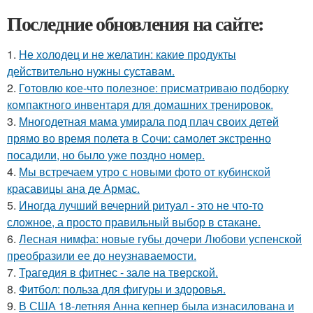
Последние обновления на сайте:
1.
Не холодец и не желатин: какие продукты
действительно нужны суставам.
2.
Готовлю кое-что полезное: присматриваю подборку
компактного инвентаря для домашних тренировок.
3.
Многодетная мама умирала под плач своих детей
прямо во время полета в Сочи: самолет экстренно
посадили, но было уже поздно номер.
4.
Мы встречаем утро с новыми фото от кубинской
красавицы ана де Армас.
5.
Иногда лучший вечерний ритуал - это не что-то
сложное, а просто правильный выбор в стакане.
6.
Лесная нимфа: новые губы дочери Любови успенской
преобразили ее до неузнаваемости.
7.
Трагедия в фитнес - зале на тверской.
8.
Фитбол: польза для фигуры и здоровья.
9.
В США 18-летняя Анна кепнер была изнасилована и