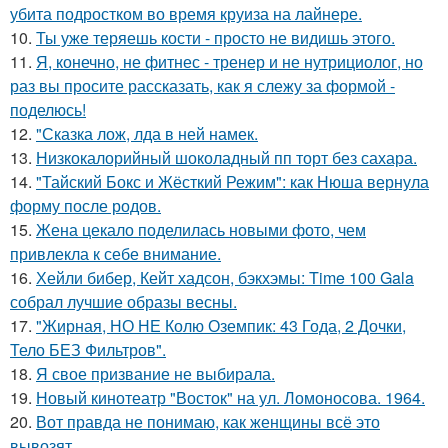
убита подростком во время круиза на лайнере.
10.
Ты уже теряешь кости - просто не видишь этого.
11.
Я, конечно, не фитнес - тренер и не нутрициолог, но
раз вы просите рассказать, как я слежу за формой -
поделюсь!
12.
"Сказка лож, лда в ней намек.
13.
Низкокалорийный шоколадный пп торт без сахара.
14.
"Тайский Бокс и Жёсткий Режим": как Нюша вернула
форму после родов.
15.
Жена цекало поделилась новыми фото, чем
привлекла к себе внимание.
16.
Хейли бибер, Кейт хадсон, бэкхэмы: Time 100 Gala
собрал лучшие образы весны.
17.
"Жирная, НО НЕ Колю Оземпик: 43 Года, 2 Дочки,
Тело БЕЗ Фильтров".
18.
Я свое призвание не выбирала.
19.
Новый кинотеатр "Восток" на ул. Ломоносова. 1964.
20.
Вот правда не понимаю, как женщины всё это
вывозят.