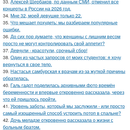
33.
Алексей Щербаков, по данным СМИ, отменил все
концерты в России на 2026 год.
34.
Мне 32, моей девушке только 22.
35.
Что мешает похудеть: мы разбираем популярные
ошибки.
36.
До сих пор думаете, что женщины с лишним весом
просто не могут контролировать свой аппетит?
37.
Девчули - красотули, срочный сбор!
38.
Один из частых запросов от моих студентов: я хочу
вернуться в свое тело.
39.
Настасья самбурская к врачам из-за жуткой причины
обратилась.
40.
Галь гадот поделилась архивными фото времён
беременности и впервые откровенно рассказала, через
что ей пришлось пройти.
41.
Уровень заботы, который мы заслужили - или просто
самый изощренный способ устроить потоп в спальне?
42.
Дочь меладзе откровенно рассказала о жизни с
больным братом.